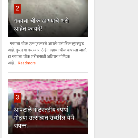
2
गव्हाचा चीक खाण्याचे असे
आहेत फायदे!
गव्हाचा चीक एक प्रकारचे आपले पारंपरिक सुपरफूड
आहे. कुरडया करण्यासाठीही गव्हाचा चीक वापरला जातो.
हा गव्हाचा चीक शरीरासाठी अतिशय पौष्टिक
आहे...
Readmore
3
आपटाळे बीटस्तरीय स्पर्धा
मोठ्या उत्साहात उच्छील येथे
संपन्न.