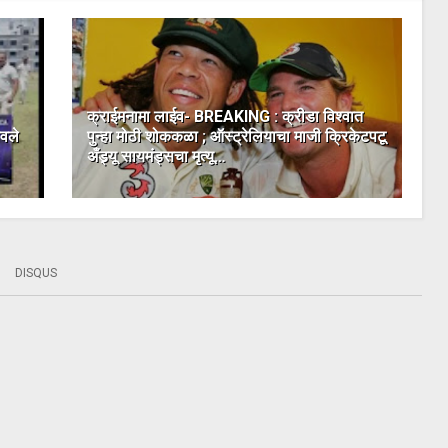
क्राईमनामा लाईव- BREAKING : क्रीडा विश्वात
ावले
पुन्हा मोठी शोककळा ; ऑस्ट्रेलियाचा माजी क्रिकेटपटू
अँड्र्यू सायमंड्सचा मृत्यू…
DISQUS