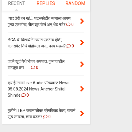
RECENT
REPLIES
RANDOM
'याद तेरी बन गई..', घटस्फोटीत म्हणाला आपण
पुन्हा एक होऊ, रील शूट केलं अन् थेट मर्डर
0
BCA ची विद्यार्थीनी घरात एकटीच होती,
क्लासमेट तिथे पोहोचला अन्.. काय घडलं?
0
वाकी खुर्द येथे भीषण अपघात, पुण्याकडील
वाहतूक ठप्प.......
0
क्राईमनामा Live Audio पॉडकास्ट News
05.08.2024 News Anchor Shital
Shinde
0
मुलीने ITBP जवानासोबत प्रेमविवाह केला, बापाने
सूड उगवला, काय घडलं?
0