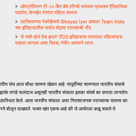
ऑस्ट्रेलियन टी-२० बिग बॅश लीगचे भारतात प्रथमच ऐतिहासिक
पदार्पण; चेन्नईत रंगणार पहिला सामना
लाजिरवाण्या रेकॉर्डमध्ये Shreyas Iyer अव्वल! Team India
च्या इतिहासातील सर्वात मोठ्या पराभवाची नोंद
जे नको होतं तेच झालं! टी20 इतिहासात भारताला पहिल्यांदाच
पाहावा लागला असा दिवस; गंभीर-अय्यरने लाज..
ारतीय संघ आज चौथा सामना खेळत आहे. यापूर्वीच्या सामन्यात भारतीय संघाचे
 इतके तगडे फलंदाज असूनही भारतीय संघाला इतका संघर्ष का करावा लागतोय
्न उपस्थित केले. आता भारतीय संघाला असा निराशाजनक पराभवाचा सामना का
्चरने बोलून दाखवले. फक्त खंत एकच आहे की जे आर्चरला कळू शकते ते