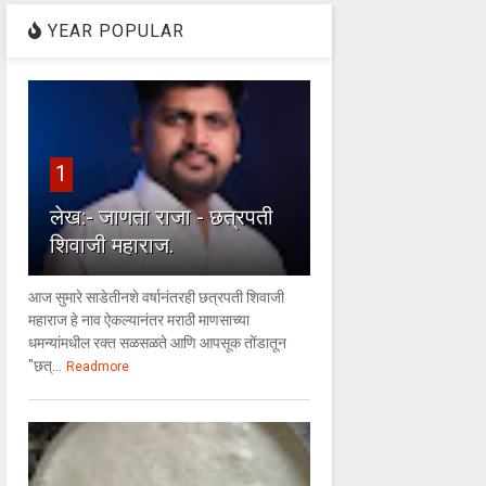
YEAR POPULAR
1
लेख:- जाणता राजा - छत्रपती
शिवाजी महाराज.
आज सुमारे साडेतीनशे वर्षानंतरही छत्रपती शिवाजी
महाराज हे नाव ऐकल्यानंतर मराठी माणसाच्या
धमन्यांमधील रक्त सळसळते आणि आपसूक तोंडातून
"छत्...
Readmore