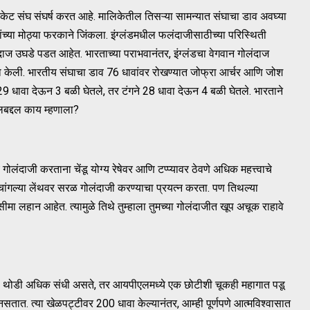
िकेट संघ संघर्ष करत आहे. मालिकेतील तिसऱ्या सामन्यात संघाचा डाव अवघ्या
ांच्या मोठ्या फरकाने जिंकला. इंग्लंडमधील फलंदाजीसाठीच्या परिस्थिती
दाज उघडे पडत आहेत. भारताच्या पराभवानंतर, इंग्लंडचा वेगवान गोलंदाज
ा केली. भारतीय संघाचा डाव 76 धावांवर रोखण्यात जोफ्रा आर्चर आणि जोश
त 29 धावा देऊन 3 बळी घेतले, तर टंगने 28 धावा देऊन 4 बळी घेतले. भारताने
बद्दल काय म्हणाला?
 गोलंदाजी करताना चेंडू योग्य रेषेवर आणि टप्प्यावर ठेवणे अधिक महत्त्वाचे
ी चांगल्या लेंथवर सरळ गोलंदाजी करण्याचा प्रयत्न करता. पण तिथल्या
लहान आहेत. त्यामुळे तिथे तुम्हाला तुमच्या गोलंदाजीत खूप अचूक राहावे
ांसाठी थोडी अधिक संधी असते, तर आयपीएलमध्ये एक छोटीशी चूकही महागात पडू
तात. त्या खेळपट्टीवर 200 धावा केल्यानंतर, आम्ही पूर्णपणे आत्मविश्वासात