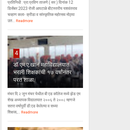
प्रतिनिधी : प्रा.प्रविण ताजणे ( सर ) दिनांक 12
डिसेंबर 2023 रोजी आपटाळे बीटस्तरीय यशवंतराव
चव्हाण कला- क्रीडा व सांस्कृतिक महोत्सव मोठ्या
उत...
Readmore
4
डॉ एम.ए.खान महाविद्यालयात
भरली शिक्षकांची १७ वर्षांनंतर
परत शाळा.
मंचर दि.२ जुन मंचर येथील बी एड कॉलेज मध्ये झेड एम
शेख अध्यापक विद्यालयात २००६ ते २००८ म्हणजे
सतरा वर्षापुर्वी डी.एड केलेल्या व सध्या
शिक्षक,...
Readmore