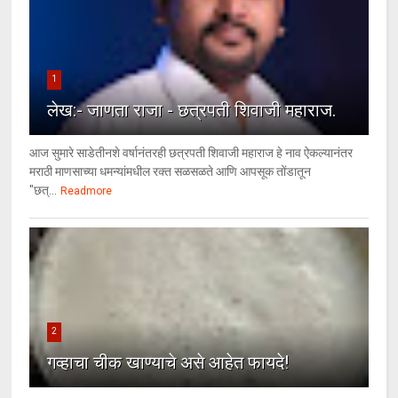
1
लेख:- जाणता राजा - छत्रपती शिवाजी महाराज.
आज सुमारे साडेतीनशे वर्षानंतरही छत्रपती शिवाजी महाराज हे नाव ऐकल्यानंतर
मराठी माणसाच्या धमन्यांमधील रक्त सळसळते आणि आपसूक तोंडातून
"छत्...
Readmore
2
गव्हाचा चीक खाण्याचे असे आहेत फायदे!