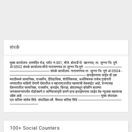
संपर्क
मुख्य कार्यालय- दत्तमंदिर रोड, प्लॉट नं-301, मौजे. बोतार्डे पो. खानगाव, ता. जुन्नर जि. पुणे
410502 संपर्क कार्य‍ालय-मौजे नारायणगाव ता.जुन्नर जि.पुणे. ------------------------------------------
--------------------------------------------- संपर्क कार्यालय- नारायणगाव ता. जुन्नर जि. पुणे 410504 -
-------------------------------------------------------------------------------------- क्राईमनामा लाईव ही एक
मराठीमध्ये सामाजिक, राजकीय, ऐतिहासिक, शेतीविषयक, अर्थविषयक तसेच गुन्हेगारी
जगतातील माहिती देणारी देशातील व महाराष्ट्रातील महत्वाची वेबसाईट आहे, राज्यासह
देशभरातील सामाजिक, राजकीय, क्राईम, क्रिडा, क्षेत्रामधून ब्रेकींग बातम्या
जनसामान्यांपर्यंत पोहोचवणे व जाणिवजागृती करणे हाच क्राईमनामा लाईव वेब न्यूजचा महत्वाचा
उद्देश आहे. --------------------------------------------------------------------------------------- मुख्य संपादक-
प्रा.सतिश संतोष शिंदे. संपादिका-सौ. शितल सतिश शिंदे -------------------------------------------------
--------------------------------
100+ Social Counters