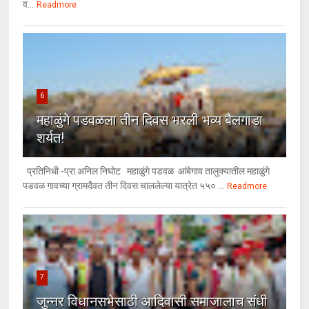
व...
Readmore
6
महाळुंगे पडवळला तीन दिवस भरली भव्य बैलगाडा
शर्यत!
प्रतिनिधी -प्रा.अनिल निघोट महाळुंगे पडवळ आंबेगाव तालुक्यातील महाळुंगे
पडवळ गावच्या ग्रामदैवत तीन दिवस चाललेल्या यात्रेत ५५० ...
Readmore
7
जुन्नर विधानसभेसाठी आदिवासी समाजालाच संधी