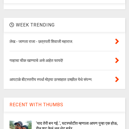
WEEK TRENDING
लेख:- जाणता राजा - छत्रपती शिवाजी महाराज.
गव्हाचा चीक खाण्याचे असे आहेत फायदे!
आपटाळे बीटस्तरीय स्पर्धा मोठ्या उत्साहात उच्छील येथे संपन्न.
RECENT WITH THUMBS
'याद तेरी बन गई..', घटस्फोटीत म्हणाला आपण पुन्हा एक होऊ,
रील शूट केलं अन् थेट मर्डर