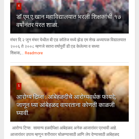
4
डॉ एम.ए.खान महाविद्यालयात भरली शिक्षकांची १७
वर्षांनंतर परत शाळा.
मंचर दि.२ जुन मंचर येथील बी एड कॉलेज मध्ये झेड एम शेख अध्यापक विद्यालयात
२००६ ते २००८ म्हणजे सतरा वर्षापुर्वी डी.एड केलेल्या व सध्या
शिक्षक,...
Readmore
5
आरोग्य टिप्स : आंबेहळदीचे आरोग्यवर्धक फायदे;
जाणून घ्या आंबेहळद वापरताना कोणती काळजी
घ्यावी.
आरोग्य टिप्स : सामान्य हळदीपेक्षा आंबेहळद अनेक आजारांवर प्रभावी आहे.
आजारांवर उपाय म्हणून शरीरावर चोळण्यासाठी आणि लेप देण्यासाठी आंबेहळद