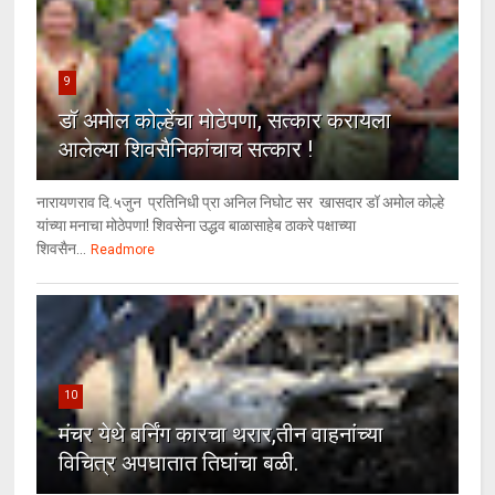
9
डॉ अमोल कोल्हेंचा मोठेपणा, सत्कार करायला
आलेल्या शिवसैनिकांचाच सत्कार !
नारायणराव दि.५जुन प्रतिनिधी प्रा अनिल निघोट सर खासदार डॉ अमोल कोल्हे
यांच्या मनाचा मोठेपणा! शिवसेना उद्धव बाळासाहेब ठाकरे पक्षाच्या
शिवसैन...
Readmore
10
मंचर येथे बर्निंग कारचा थरार,तीन वाहनांच्या
विचित्र अपघातात तिघांचा बळी.