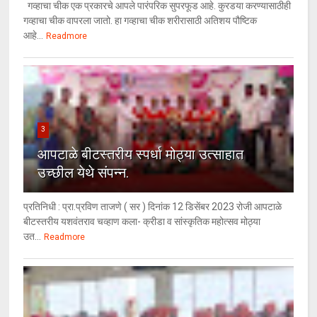
गव्हाचा चीक एक प्रकारचे आपले पारंपरिक सुपरफूड आहे. कुरडया करण्यासाठीही
गव्हाचा चीक वापरला जातो. हा गव्हाचा चीक शरीरासाठी अतिशय पौष्टिक
आहे...
Readmore
3
आपटाळे बीटस्तरीय स्पर्धा मोठ्या उत्साहात
उच्छील येथे संपन्न.
प्रतिनिधी : प्रा.प्रविण ताजणे ( सर ) दिनांक 12 डिसेंबर 2023 रोजी आपटाळे
बीटस्तरीय यशवंतराव चव्हाण कला- क्रीडा व सांस्कृतिक महोत्सव मोठ्या
उत...
Readmore