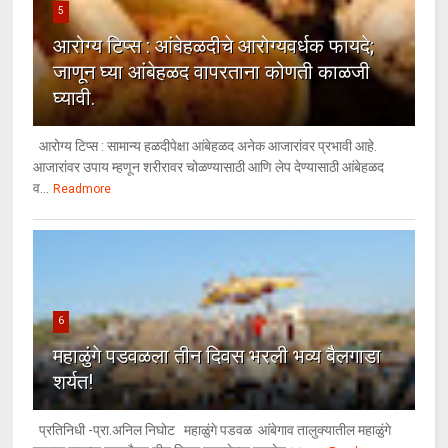
5
आरोग्य टिप्स : आंबेहळदीचे आरोग्यवर्धक फायदे;
जाणून घ्या आंबेहळद वापरताना कोणती काळजी
घ्यावी.
आरोग्य टिप्स : सामान्य हळदीपेक्षा आंबेहळद अनेक आजारांवर प्रभावी आहे.
आजारांवर उपाय म्हणून शरीरावर चोळण्यासाठी आणि लेप देण्यासाठी आंबेहळद
व...
Readmore
6
महाळुंगे पडवळला तीन दिवस भरली भव्य बैलगाडा
शर्यत!
प्रतिनिधी -प्रा.अनिल निघोट महाळुंगे पडवळ आंबेगाव तालुक्यातील महाळुंगे