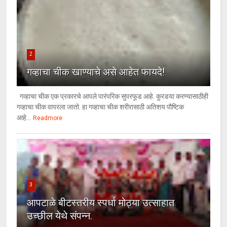
2
गव्हाचा चीक खाण्याचे असे आहेत फायदे!
गव्हाचा चीक एक प्रकारचे आपले पारंपरिक सुपरफूड आहे. कुरडया करण्यासाठीही
गव्हाचा चीक वापरला जातो. हा गव्हाचा चीक शरीरासाठी अतिशय पौष्टिक
आहे...
Readmore
3
आपटाळे बीटस्तरीय स्पर्धा मोठ्या उत्साहात
उच्छील येथे संपन्न.