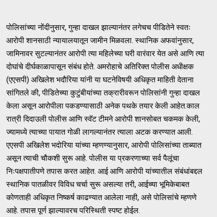
पोलिसांच्या नोंदीनुसार, गुन्हा दाखल झाल्यानंतर लगेचच पीडितेने स्वतः
आरोपी शानसाठी न्यायालयातून जामीन मिळवला. स्थानिक अफवांनुसार,
जामिनावर सुटल्यानंतर आरोपी त्या महिलेच्या घरी वारंवार येत असे आणि त्या
दोघांचे दीर्घकाळापासून संबंध होते. अमरोहाचे अतिरिक्त पोलीस अधीक्षक
(एएसपी) अखिलेश भदौरिया यांनी या घटनेविषयी अधिकृत माहिती देताना
सांगितले की, पीडितेच्या कुटुंबीयांच्या तक्रारीवरून पोलिसांनी गुन्हा दाखल
केला असून आरोपीला पकडण्यासाठी अनेक पथके तयार केली आहेत.काल
रात्री दिदाउली पोलीस आणि स्वॅट टीमने आरोपी शानसोबत चकमक केली,
ज्यामध्ये त्याच्या पायात गोळी लागल्यानंतर त्याला अटक करण्यात आली.
एएसपी अखिलेश भदोरिया यांच्या म्हणण्यानुसार, आरोपी पोलिसांच्या ताब्यात
असून त्याची चौकशी सुरू आहे. पोलीस या प्रकरणाच्या सर्व पैलूंचा
निःपक्षपातीपणे तपास करत आहेत. आई आणि आरोपी यांच्यातील संबंधांबद्दल
स्थानिक पातळीवर विविध चर्चा सुरू असल्या तरी, आईच्या भूमिकेबाबत
कोणताही अधिकृत निष्कर्ष काढण्यात आलेला नाही, असे पोलिसांचे म्हणणे
आहे. तपास पूर्ण झाल्यावरच परिस्थिती स्पष्ट होईल.