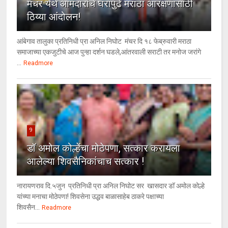
मंचर येथे आमदारांचे घरापुढे मराठा आरक्षणासाठी
ठिय्या आंदोलन!
आंबेगाव तालुका प्रतिनिधी प्रा अनिल निघोट मंचर दि १८ फेब्रुवारी मराठा
समाजाच्या एकजुटीचे आज पुन्हा दर्शन घडले,आंतरवाली सराटी तर मनोज जरांगे
...
Readmore
9
डॉ अमोल कोल्हेंचा मोठेपणा, सत्कार करायला
आलेल्या शिवसैनिकांचाच सत्कार !
नारायणराव दि.५जुन प्रतिनिधी प्रा अनिल निघोट सर खासदार डॉ अमोल कोल्हे
यांच्या मनाचा मोठेपणा! शिवसेना उद्धव बाळासाहेब ठाकरे पक्षाच्या
शिवसैन...
Readmore