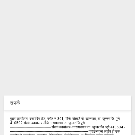
संपर्क
मुख्य कार्यालय- दत्तमंदिर रोड, प्लॉट नं-301, मौजे. बोतार्डे पो. खानगाव, ता. जुन्नर जि. पुणे
410502 संपर्क कार्य‍ालय-मौजे नारायणगाव ता.जुन्नर जि.पुणे. ------------------------------------------
--------------------------------------------- संपर्क कार्यालय- नारायणगाव ता. जुन्नर जि. पुणे 410504 -
-------------------------------------------------------------------------------------- क्राईमनामा लाईव ही एक