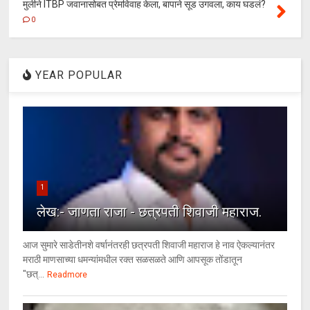
मुलीने ITBP जवानासोबत प्रेमविवाह केला, बापाने सूड उगवला, काय घडलं?
0
YEAR POPULAR
1
लेख:- जाणता राजा - छत्रपती शिवाजी महाराज.
आज सुमारे साडेतीनशे वर्षानंतरही छत्रपती शिवाजी महाराज हे नाव ऐकल्यानंतर
मराठी माणसाच्या धमन्यांमधील रक्त सळसळते आणि आपसूक तोंडातून
"छत्...
Readmore