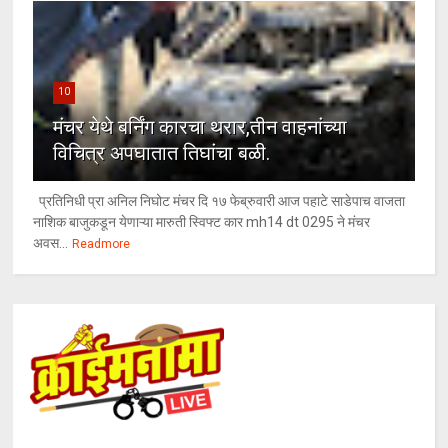
10
मंचर येथे बर्निंग कारचा थरार,तीन वाहनांच्या
विचित्र अपघातात तिघांचा बळी.
प्रतिनिधी प्रा अनिल निघोट मंचर दि १७ फेब्रुवारी आज पहाटे साडेपाच वाजता
नाशिक बाजुकडून येणाऱ्या मारुती स्विफ्ट कार mh14 dt 0295 ने मंचर
अवस...
Readmore