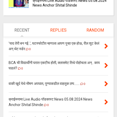
क्राईमनामा Live Audio पॉडकास्ट News 05.08.2024
News Anchor Shital Shinde
RECENT
REPLIES
RANDOM
'याद तेरी बन गई..', घटस्फोटीत म्हणाला आपण पुन्हा एक होऊ, रील शूट केलं
अन् थेट मर्डर
0
BCA ची विद्यार्थीनी घरात एकटीच होती, क्लासमेट तिथे पोहोचला अन्.. काय
घडलं?
0
वाकी खुर्द येथे भीषण अपघात, पुण्याकडील वाहतूक ठप्प.......
0
क्राईमनामा Live Audio पॉडकास्ट News 05.08.2024 News
Anchor Shital Shinde
0