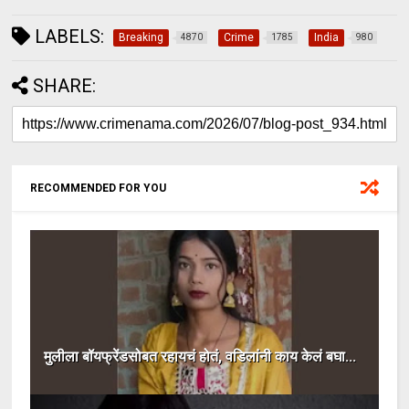
LABELS:
Breaking
Crime
India
4870
1785
980
SHARE:
RECOMMENDED FOR YOU
मुलीला बॉयफ्रेंडसोबत रहायचं होतं, वडिलांनी काय केलं बघा...