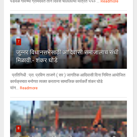
पडवळ गावच्या ग्रामदैवत तीन दिवस चाललेल्या यात्रेत ५५० ...
Readmore
7
जुन्नर विधानसभेसाठी आदिवासी समाजालाच संधी
मिळावी.- शंकर घोडे
प्रतिनिधी : प्रा. प्रविण ताजणे ( सर ) जागतिक आदिवासी दिना निमित्त आयोजित
कार्यक्रमात मनोगत व्यक्त करताना सामाजिक कार्यकर्ते शंकर घोडे
यांन...
Readmore
8