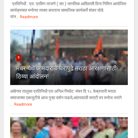
प्रतिनिधी : प्रा. प्रविण ताजणे ( सर ) जागतिक आदिवासी दिना निमित्त आयोजित
कार्यक्रमात मनोगत व्यक्त करताना सामाजिक कार्यकर्ते शंकर घोडे
यांन...
Readmore
8
मंचर येथे आमदारांचे घरापुढे मराठा आरक्षणासाठी
ठिय्या आंदोलन!
आंबेगाव तालुका प्रतिनिधी प्रा अनिल निघोट मंचर दि १८ फेब्रुवारी मराठा
समाजाच्या एकजुटीचे आज पुन्हा दर्शन घडले,आंतरवाली सराटी तर मनोज जरांगे
...
Readmore