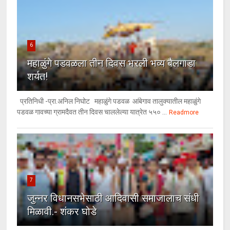
6
महाळुंगे पडवळला तीन दिवस भरली भव्य बैलगाडा
शर्यत!
प्रतिनिधी -प्रा.अनिल निघोट महाळुंगे पडवळ आंबेगाव तालुक्यातील महाळुंगे
पडवळ गावच्या ग्रामदैवत तीन दिवस चाललेल्या यात्रेत ५५० ...
Readmore
7
जुन्नर विधानसभेसाठी आदिवासी समाजालाच संधी
मिळावी.- शंकर घोडे