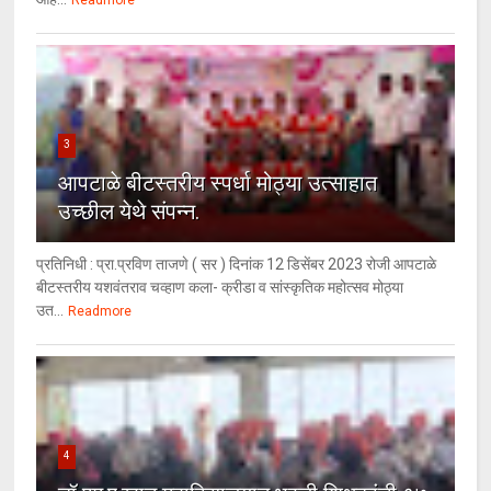
Readmore
3
आपटाळे बीटस्तरीय स्पर्धा मोठ्या उत्साहात
उच्छील येथे संपन्न.
प्रतिनिधी : प्रा.प्रविण ताजणे ( सर ) दिनांक 12 डिसेंबर 2023 रोजी आपटाळे
बीटस्तरीय यशवंतराव चव्हाण कला- क्रीडा व सांस्कृतिक महोत्सव मोठ्या
उत...
Readmore
4