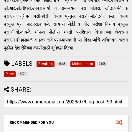
प्रा.व्ही.बी.कुलकर्णी,महाविद्यालयाचे प्राचार्य डॉ.एम.बी.वाघमारे,उपप्राचार्य
डाॅ.आर.डी.चौधरी,उपप्राचार्या व समन्वयक प्रा पी.एस. लोढा,पर्यवेक्षक
प्रा.एस.ए.श्रीमंते,एमसीव्हीसी विभाग प्रमुख प्रा.के.जी.नेटके, कला विभाग
प्रमुख प्रा आर.एस.कांबळे, सायन्स जेईई व नीट परीक्षा विभाग प्रमुख
प्रा.सी.बी.कांबळे, मोफत पोलीस भरती प्रशिक्षण विभागाच्या चेअरमन
प्रा.एम.डी.हाडवळे व इतर सर्व प्राध्यापकांनी या विद्यार्थ्यांचे अभिनंदन करून
पुढील देश सेवेच्या कार्यासाठी शुभेच्छा दिल्या.
LABELS:
Breaking
Maharashtra
4868
2158
Pune
2074
SHARE:
RECOMMENDED FOR YOU