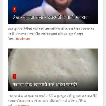
1
लेख:- जाणता राजा - छत्रपती शिवाजी महाराज.
आज सुमारे साडेतीनशे वर्षानंतरही छत्रपती शिवाजी महाराज हे नाव ऐकल्यानंतर
मराठी माणसाच्या धमन्यांमधील रक्त सळसळते आणि आपसूक तोंडातून
"छत्...
Readmore
2
गव्हाचा चीक खाण्याचे असे आहेत फायदे!
गव्हाचा चीक एक प्रकारचे आपले पारंपरिक सुपरफूड आहे. कुरडया करण्यासाठीही
गव्हाचा चीक वापरला जातो. हा गव्हाचा चीक शरीरासाठी अतिशय पौष्टिक
आहे...