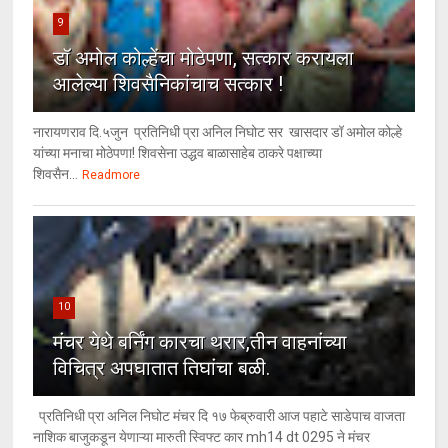
9
डॉ अमोल कोल्हेंचा मोठेपणा, सत्कार करायला
आलेल्या शिवसैनिकांचाच सत्कार !
नारायणराव दि.५जुन प्रतिनिधी प्रा अनिल निघोट सर खासदार डॉ अमोल कोल्हे
यांच्या मनाचा मोठेपणा! शिवसेना उद्धव बाळासाहेब ठाकरे पक्षाच्या
शिवसैन...
Readmore
10
मंचर येथे बर्निंग कारचा थरार,तीन वाहनांच्या
विचित्र अपघातात तिघांचा बळी.
प्रतिनिधी प्रा अनिल निघोट मंचर दि १७ फेब्रुवारी आज पहाटे साडेपाच वाजता
नाशिक बाजुकडून येणाऱ्या मारुती स्विफ्ट कार mh14 dt 0295 ने मंचर