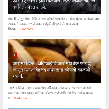
डॉ एम.ए.खान महाविद्यालयात भरली शिक्षकांची १७
वर्षांनंतर परत शाळा.
मंचर दि.२ जुन मंचर येथील बी एड कॉलेज मध्ये झेड एम शेख अध्यापक विद्यालयात
२००६ ते २००८ म्हणजे सतरा वर्षापुर्वी डी.एड केलेल्या व सध्या
शिक्षक,...
Readmore
5
आरोग्य टिप्स : आंबेहळदीचे आरोग्यवर्धक फायदे;
जाणून घ्या आंबेहळद वापरताना कोणती काळजी
घ्यावी.
आरोग्य टिप्स : सामान्य हळदीपेक्षा आंबेहळद अनेक आजारांवर प्रभावी आहे.
आजारांवर उपाय म्हणून शरीरावर चोळण्यासाठी आणि लेप देण्यासाठी आंबेहळद
व...
Readmore