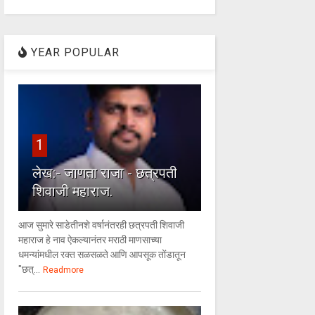
YEAR POPULAR
1
लेख:- जाणता राजा - छत्रपती
शिवाजी महाराज.
आज सुमारे साडेतीनशे वर्षानंतरही छत्रपती शिवाजी
महाराज हे नाव ऐकल्यानंतर मराठी माणसाच्या
धमन्यांमधील रक्त सळसळते आणि आपसूक तोंडातून
"छत्...
Readmore