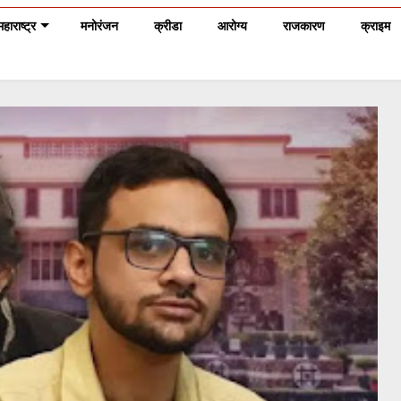
महाराष्ट्र
मनोरंजन
क्रीडा
आरोग्य
राजकारण
क्राइम