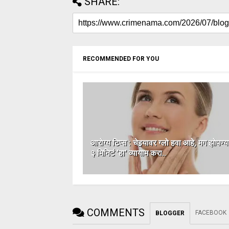
SHARE:
RECOMMENDED FOR YOU
आरोग्य टिप्स : चेहर्‍यावर ग्लो हवा आहे, मग झोपण
३ मिनिटं 'हा' व्यायाम करा..
COMMENTS
FACEBOOK
BLOGGER