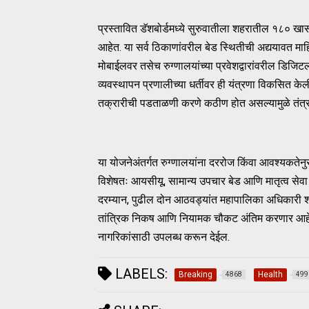
प्रस्तावित डॅशबोर्डमध्ये सुरुवातीला शहरातील १८० खा
आहेत. या सर्व ठिकाणांवरील बेड स्थितीची अद्ययावत माहित
मोबाईलवर तसेच रुग्णालयांच्या प्रवेशद्वारांवरील डिजि
व्यवस्थापन प्रणालीच्या धर्तीवर ही यंत्रणा विकसित केली
तक्रारीची पडताळणी करणे कठीण होत असल्यामुळे तंत्रज
या योजनेअंतर्गत रुग्णालयांना दररोज किंवा आवश्यकते
विशेषतः आयसीयू, सामान्य उपचार बेड आणि मातृत्व सेवा
दरम्यान, पुढील दोन आठवड्यांत महापालिका अधिकारी शहरा
तांत्रिक निकष आणि नियामक चौकट अंतिम करणार आहेत. 
नागरिकांसाठी उपलब्ध करून देईल.
LABELS:
Breaking
Health
4868
499