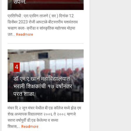
संपन्न.
प्रतिनिधी : प्रा.प्रविण ताजणे ( सर ) दिनांक 12
डिसेंबर 2023 रोजी आपटाळे बीटस्तरीय यशवंतराव
चव्हाण कला- क्रीडा व सांस्कृतिक महोत्सव मोठ्या
उत...
Readmore
4
डॉ एम.ए.खान महाविद्यालयात
भरली शिक्षकांची १७ वर्षांनंतर
परत शाळा.
मंचर दि.२ जुन मंचर येथील बी एड कॉलेज मध्ये झेड एम
शेख अध्यापक विद्यालयात २००६ ते २००८ म्हणजे
सतरा वर्षापुर्वी डी.एड केलेल्या व सध्या
शिक्षक,...
Readmore