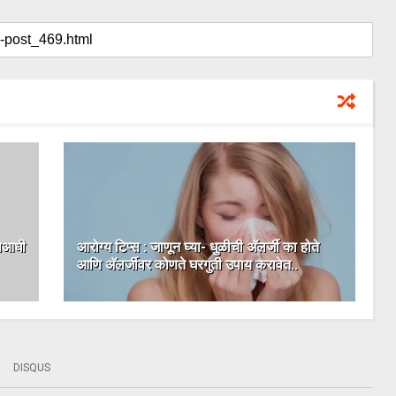
्याआधी
आरोग्य टिप्स : जाणून घ्या- धुळीची अ‍ॅलर्जी का होते
आणि अ‍ॅलर्जीवर कोणते घरगुती उपाय करावेत..
DISQUS