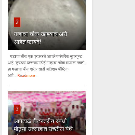
2
गव्हाचा चीक खाण्याचे असे
आहेत फायदे!
गव्हाचा चीक एक प्रकारचे आपले पारंपरिक सुपरफूड
आहे. कुरडया करण्यासाठीही गव्हाचा चीक वापरला जातो.
हा गव्हाचा चीक शरीरासाठी अतिशय पौष्टिक
आहे...
Readmore
3
आपटाळे बीटस्तरीय स्पर्धा
मोठ्या उत्साहात उच्छील येथे