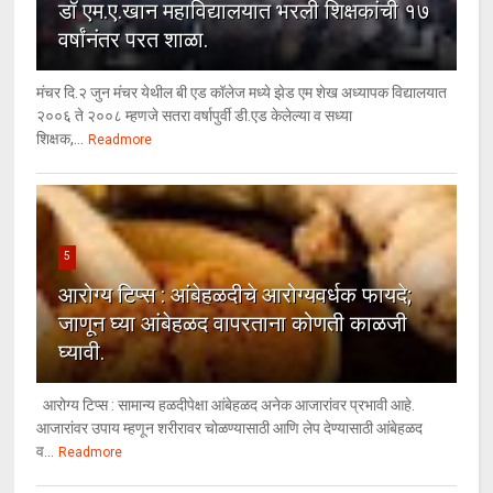
डॉ एम.ए.खान महाविद्यालयात भरली शिक्षकांची १७
वर्षांनंतर परत शाळा.
मंचर दि.२ जुन मंचर येथील बी एड कॉलेज मध्ये झेड एम शेख अध्यापक विद्यालयात
२००६ ते २००८ म्हणजे सतरा वर्षापुर्वी डी.एड केलेल्या व सध्या
शिक्षक,...
Readmore
5
आरोग्य टिप्स : आंबेहळदीचे आरोग्यवर्धक फायदे;
जाणून घ्या आंबेहळद वापरताना कोणती काळजी
घ्यावी.
आरोग्य टिप्स : सामान्य हळदीपेक्षा आंबेहळद अनेक आजारांवर प्रभावी आहे.
आजारांवर उपाय म्हणून शरीरावर चोळण्यासाठी आणि लेप देण्यासाठी आंबेहळद
व...
Readmore