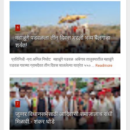
6
महाळुंगे पडवळला तीन दिवस भरली भव्य बैलगाडा
शर्यत!
प्रतिनिधी -प्रा.अनिल निघोट महाळुंगे पडवळ आंबेगाव तालुक्यातील महाळुंगे
पडवळ गावच्या ग्रामदैवत तीन दिवस चाललेल्या यात्रेत ५५० ...
Readmore
7
जुन्नर विधानसभेसाठी आदिवासी समाजालाच संधी
मिळावी.- शंकर घोडे