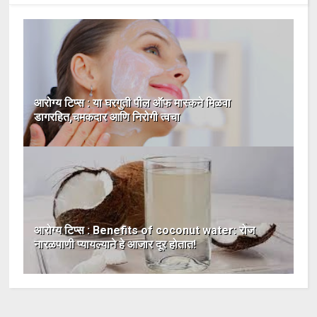
आरोग्य टिप्स : या घरगुती पील ऑफ मास्कने मिळवा
डागरहित,चमकदार आणि निरोगी त्वचा
आरोग्य टिप्स : Benefits of coconut water: रोज
नारळपाणी प्यायल्याने हे आजार दूर होतात!