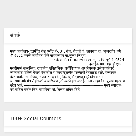
संपर्क
मुख्य कार्यालय- दत्तमंदिर रोड, प्लॉट नं-301, मौजे. बोतार्डे पो. खानगाव, ता. जुन्नर जि. पुणे
410502 संपर्क कार्य‍ालय-मौजे नारायणगाव ता.जुन्नर जि.पुणे. ------------------------------------------
--------------------------------------------- संपर्क कार्यालय- नारायणगाव ता. जुन्नर जि. पुणे 410504 -
-------------------------------------------------------------------------------------- क्राईमनामा लाईव ही एक
मराठीमध्ये सामाजिक, राजकीय, ऐतिहासिक, शेतीविषयक, अर्थविषयक तसेच गुन्हेगारी
जगतातील माहिती देणारी देशातील व महाराष्ट्रातील महत्वाची वेबसाईट आहे, राज्यासह
देशभरातील सामाजिक, राजकीय, क्राईम, क्रिडा, क्षेत्रामधून ब्रेकींग बातम्या
जनसामान्यांपर्यंत पोहोचवणे व जाणिवजागृती करणे हाच क्राईमनामा लाईव वेब न्यूजचा महत्वाचा
उद्देश आहे. --------------------------------------------------------------------------------------- मुख्य संपादक-
प्रा.सतिश संतोष शिंदे. संपादिका-सौ. शितल सतिश शिंदे -------------------------------------------------
--------------------------------
100+ Social Counters