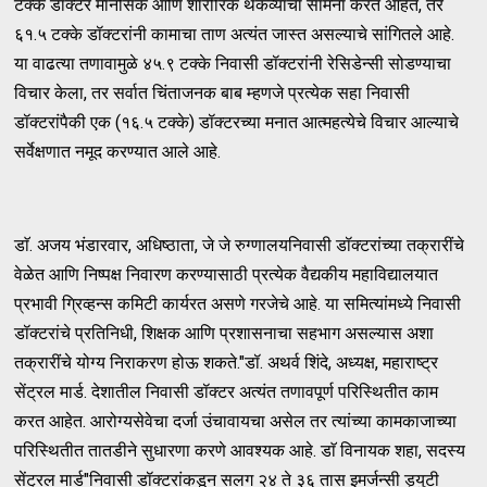
टक्के डॉक्टर मानसिक आणि शारीरिक थकव्याचा सामना करत आहेत, तर
६१.५ टक्के डॉक्टरांनी कामाचा ताण अत्यंत जास्त असल्याचे सांगितले आहे.
या वाढत्या तणावामुळे ४५.९ टक्के निवासी डॉक्टरांनी रेसिडेन्सी सोडण्याचा
विचार केला, तर सर्वात चिंताजनक बाब म्हणजे प्रत्येक सहा निवासी
डॉक्टरांपैकी एक (१६.५ टक्के) डॉक्टरच्या मनात आत्महत्येचे विचार आल्याचे
सर्वेक्षणात नमूद करण्यात आले आहे.
डाॅ. अजय भंडारवार, अधिष्ठाता, जे जे रुग्णालयनिवासी डॉक्टरांच्या तक्रारींचे
वेळेत आणि निष्पक्ष निवारण करण्यासाठी प्रत्येक वैद्यकीय महाविद्यालयात
प्रभावी ग्रिव्हन्स कमिटी कार्यरत असणे गरजेचे आहे. या समित्यांमध्ये निवासी
डॉक्टरांचे प्रतिनिधी, शिक्षक आणि प्रशासनाचा सहभाग असल्यास अशा
तक्रारींचे योग्य निराकरण होऊ शकते."डॉ. अथर्व शिंदे, अध्यक्ष, महाराष्ट्र
सेंट्रल मार्ड. देशातील निवासी डॉक्टर अत्यंत तणावपूर्ण परिस्थितीत काम
करत आहेत. आरोग्यसेवेचा दर्जा उंचावायचा असेल तर त्यांच्या कामकाजाच्या
परिस्थितीत तातडीने सुधारणा करणे आवश्यक आहे. डाॅ विनायक शहा, सदस्य
सेंट्रल मार्ड"निवासी डॉक्टरांकडून सलग २४ ते ३६ तास इमर्जन्सी ड्युटी