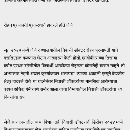
कामाचा आत्मविश्वास कमी होत असल्याचे निवासी डॉक्टर सांगतात.
रोहन प्रजापती प्रकरणाने हादरले होते जेजे
जून २०२५ मध्ये जेजे रुग्णालयातील निवासी डॉक्टर रोहन प्रजापती याने
वसतिगृहात गळफास घेऊन आत्महत्या केली होती. एमबीबीएसच्या तिसऱ्या
वर्षात प्रथम श्रेणीतील विद्यार्थी असलेल्या रोहनला कोणतेही व्यसन नव्हते. तो
अभ्यासात नेहमी अव्वल क्रमांकावर असायचा. त्याच्या अकाली मृत्यूने वैद्यकीय
क्षेत्र हादरले होते. या घटनेनंतर निवासी डॉक्टरांच्या मानसिक आरोग्याचा
प्रश्न अधिक गंभीरपणे समोर आला.त्वचा विभागातील निवासी डॉक्टरांचा ११
दिवसांचा संप
जेजे रुग्णालयातील त्वचा विभागातही निवासी डॉक्टरांनी डिसेंबर २०२४ मध्ये
विभागप्रमुखांकडून होत असलेल्या कथित मानसिक छळाविरोधात सामूहिक