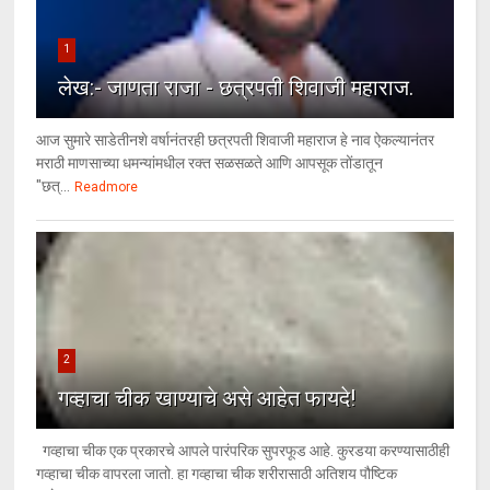
1
लेख:- जाणता राजा - छत्रपती शिवाजी महाराज.
आज सुमारे साडेतीनशे वर्षानंतरही छत्रपती शिवाजी महाराज हे नाव ऐकल्यानंतर
मराठी माणसाच्या धमन्यांमधील रक्त सळसळते आणि आपसूक तोंडातून
"छत्...
Readmore
2
गव्हाचा चीक खाण्याचे असे आहेत फायदे!
गव्हाचा चीक एक प्रकारचे आपले पारंपरिक सुपरफूड आहे. कुरडया करण्यासाठीही
गव्हाचा चीक वापरला जातो. हा गव्हाचा चीक शरीरासाठी अतिशय पौष्टिक