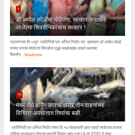
9
डॉ अमोल कोल्हेंचा मोठेपणा, सत्कार करायला
आलेल्या शिवसैनिकांचाच सत्कार !
नारायणराव दि.५जुन प्रतिनिधी प्रा अनिल निघोट सर खासदार डॉ अमोल कोल्हे
यांच्या मनाचा मोठेपणा! शिवसेना उद्धव बाळासाहेब ठाकरे पक्षाच्या
शिवसैन...
Readmore
10
मंचर येथे बर्निंग कारचा थरार,तीन वाहनांच्या
विचित्र अपघातात तिघांचा बळी.
प्रतिनिधी प्रा अनिल निघोट मंचर दि १७ फेब्रुवारी आज पहाटे साडेपाच वाजता
नाशिक बाजुकडून येणाऱ्या मारुती स्विफ्ट कार mh14 dt 0295 ने मंचर