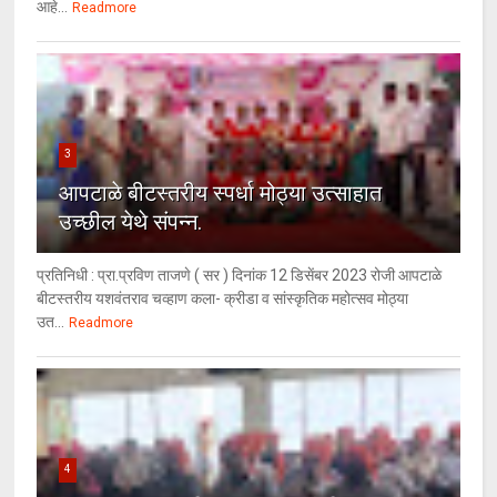
आहे...
Readmore
3
आपटाळे बीटस्तरीय स्पर्धा मोठ्या उत्साहात
उच्छील येथे संपन्न.
प्रतिनिधी : प्रा.प्रविण ताजणे ( सर ) दिनांक 12 डिसेंबर 2023 रोजी आपटाळे
बीटस्तरीय यशवंतराव चव्हाण कला- क्रीडा व सांस्कृतिक महोत्सव मोठ्या
उत...
Readmore
4