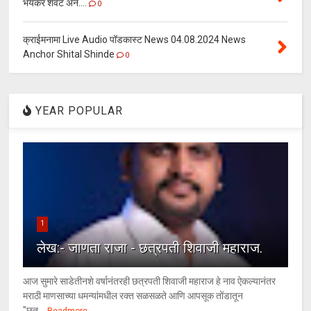
भयंकर शेवट अन....
0
क्राईमनामा Live Audio पॉडकास्ट News 04.08.2024 News
Anchor Shital Shinde
0
YEAR POPULAR
1
लेख:- जाणता राजा - छत्रपती शिवाजी महाराज.
आज सुमारे साडेतीनशे वर्षानंतरही छत्रपती शिवाजी महाराज हे नाव ऐकल्यानंतर
मराठी माणसाच्या धमन्यांमधील रक्त सळसळते आणि आपसूक तोंडातून
"छत्...