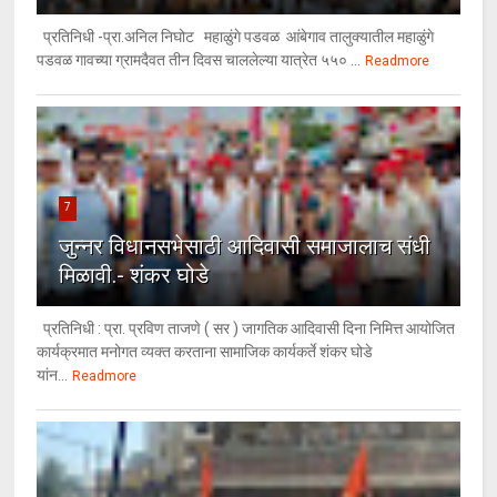
प्रतिनिधी -प्रा.अनिल निघोट महाळुंगे पडवळ आंबेगाव तालुक्यातील महाळुंगे
पडवळ गावच्या ग्रामदैवत तीन दिवस चाललेल्या यात्रेत ५५० ...
Readmore
7
जुन्नर विधानसभेसाठी आदिवासी समाजालाच संधी
मिळावी.- शंकर घोडे
प्रतिनिधी : प्रा. प्रविण ताजणे ( सर ) जागतिक आदिवासी दिना निमित्त आयोजित
कार्यक्रमात मनोगत व्यक्त करताना सामाजिक कार्यकर्ते शंकर घोडे
यांन...
Readmore