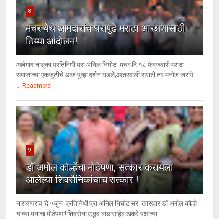
8
मंचर येथे आमदारांचे घरापुढे मराठा आरक्षणासाठी
ठिय्या आंदोलन!
आंबेगाव तालुका प्रतिनिधी प्रा अनिल निघोट मंचर दि १८ फेब्रुवारी मराठा
समाजाच्या एकजुटीचे आज पुन्हा दर्शन घडले,आंतरवाली सराटी तर मनोज जरांगे
...
Readmore
9
डॉ अमोल कोल्हेंचा मोठेपणा, सत्कार करायला
आलेल्या शिवसैनिकांचाच सत्कार !
नारायणराव दि.५जुन प्रतिनिधी प्रा अनिल निघोट सर खासदार डॉ अमोल कोल्हे
यांच्या मनाचा मोठेपणा! शिवसेना उद्धव बाळासाहेब ठाकरे पक्षाच्या