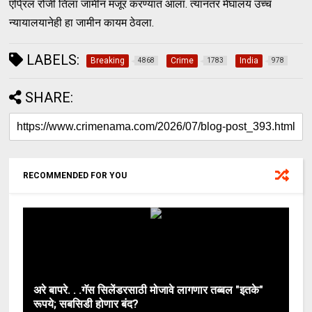
एप्रिल रोजी तिला जामीन मंजूर करण्यात आला. त्यानंतर मेघालय उच्च
न्यायालयानेही हा जामीन कायम ठेवला.
LABELS:
Breaking
Crime
India
4868
1783
978
SHARE:
RECOMMENDED FOR YOU
अरे बापरे. . .गॅस सिलेंडरसाठी मोजावे लागणार तब्बल "इतके"
रूपये; सबसिडी होणार बंद?