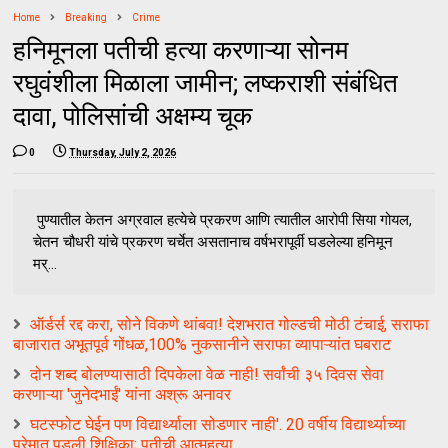
Home
Breaking
Crime
हनिमूनला पतीची हत्या करणाऱ्या सोनम
रघुवंशीला मिळाला जामीन; लष्कराशी संबंधित
दावा, पोलिसांची अक्षम्य चूक
0
Thursday, July 2, 2026
पुण्यातील केतन अग्रवाल हत्येचे प्रकरण आणि त्यातील आरोपी सिया गोयल,
चेतन चौधरी यांचे प्रकरण चर्चेत असतानाच वर्षभरापूर्वी घडलेल्या हनिमून
मर्...
ऑर्डर्स रद्द करा, सोने विकणे थांबवा! देशभरात गोल्डची मोठी टंचाई, सराफा
बाजारात अभूतपूर्व गोंधळ,100% नुकसानीने सराफा व्यापाऱ्यांत घबराट
दोन शब्द बोलण्यासाठी दिपकेला वेळ नाही! सर्वांची ३५ दिवस सेवा
करणाऱ्या 'जुनेदभाईं' यांना अश्रू अनावर
घटस्फोट घेईन पण विद्यार्थ्याला सोडणार नाही'. 20 वर्षीय विद्यार्थ्याच्या
प्रेमात पडली शिक्षिका; पतीची आत्महत्या