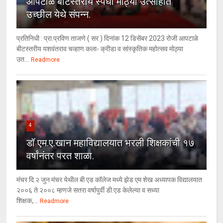
आपटाळे बीटस्तरीय स्पर्धा मोठ्या उत्साहात
उच्छील येथे संपन्न.
प्रतिनिधी : प्रा.प्रविण ताजणे ( सर ) दिनांक 12 डिसेंबर 2023 रोजी आपटाळे
बीटस्तरीय यशवंतराव चव्हाण कला- क्रीडा व सांस्कृतिक महोत्सव मोठ्या
उत...
Readmore
4
डॉ एम.ए.खान महाविद्यालयात भरली शिक्षकांची १७
वर्षांनंतर परत शाळा.
मंचर दि.२ जुन मंचर येथील बी एड कॉलेज मध्ये झेड एम शेख अध्यापक विद्यालयात
२००६ ते २००८ म्हणजे सतरा वर्षापुर्वी डी.एड केलेल्या व सध्या
शिक्षक,...
Readmore