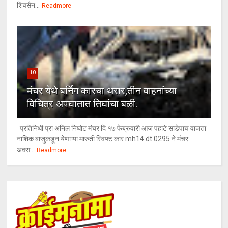
शिवसैन...
Readmore
10
मंचर येथे बर्निंग कारचा थरार,तीन वाहनांच्या
विचित्र अपघातात तिघांचा बळी.
प्रतिनिधी प्रा अनिल निघोट मंचर दि १७ फेब्रुवारी आज पहाटे साडेपाच वाजता
नाशिक बाजुकडून येणाऱ्या मारुती स्विफ्ट कार mh14 dt 0295 ने मंचर
अवस...
Readmore