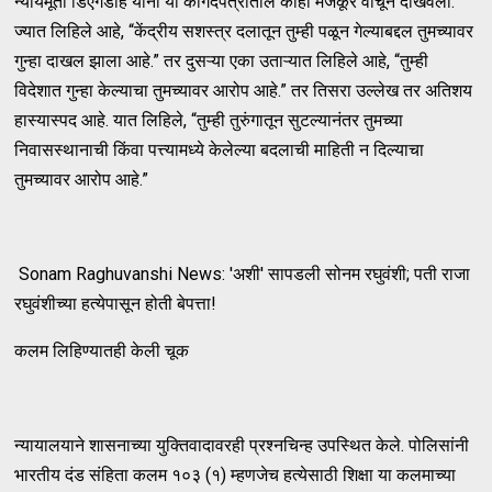
न्यायमूर्ती डिएंगडोह यांनी या कागदपत्रातील काही मजकूर वाचून दाखवला.
ज्यात लिहिले आहे, “केंद्रीय सशस्त्र दलातून तुम्ही पळून गेल्याबद्दल तुमच्यावर
गुन्हा दाखल झाला आहे.” तर दुसऱ्या एका उताऱ्यात लिहिले आहे, “तुम्ही
विदेशात गुन्हा केल्याचा तुमच्यावर आरोप आहे.” तर तिसरा उल्लेख तर अतिशय
हास्यास्पद आहे. यात लिहिले, “तुम्ही तुरुंगातून सुटल्यानंतर तुमच्या
निवासस्थानाची किंवा पत्त्यामध्ये केलेल्या बदलाची माहिती न दिल्याचा
तुमच्यावर आरोप आहे.”
Sonam Raghuvanshi News: 'अशी' सापडली सोनम रघुवंशी; पती राजा
रघुवंशीच्या हत्येपासून होती बेपत्ता!
कलम लिहिण्यातही केली चूक
न्यायालयाने शासनाच्या युक्तिवादावरही प्रश्नचिन्ह उपस्थित केले. पोलिसांनी
भारतीय दंड संहिता कलम १०३ (१) म्हणजेच हत्येसाठी शिक्षा या कलमाच्या