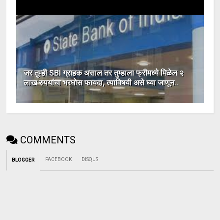
जर तुम्ही SBI ग्राहक असाल तर तुम्हाला फ्रीमध्ये मिळेल २
लाख रुपयांचा भरघोस फायदा, त्याविषयी असे घ्या जाणून..
COMMENTS
FACEBOOK
DISQUS
BLOGGER