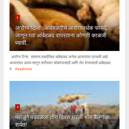
5
आरोग्य टिप्स : आंबेहळदीचे आरोग्यवर्धक फायदे;
जाणून घ्या आंबेहळद वापरताना कोणती काळजी
घ्यावी.
आरोग्य टिप्स : सामान्य हळदीपेक्षा आंबेहळद अनेक आजारांवर प्रभावी आहे.
आजारांवर उपाय म्हणून शरीरावर चोळण्यासाठी आणि लेप देण्यासाठी आंबेहळद
व...
Readmore
6
महाळुंगे पडवळला तीन दिवस भरली भव्य बैलगाडा
शर्यत!