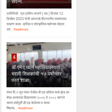
संपन्न.
प्रतिनिधी : प्रा.प्रविण ताजणे ( सर ) दिनांक 12
डिसेंबर 2023 रोजी आपटाळे बीटस्तरीय यशवंतराव
चव्हाण कला- क्रीडा व सांस्कृतिक महोत्सव मोठ्या
उत...
Readmore
4
डॉ एम.ए.खान महाविद्यालयात
भरली शिक्षकांची १७ वर्षांनंतर
परत शाळा.
मंचर दि.२ जुन मंचर येथील बी एड कॉलेज मध्ये झेड एम
शेख अध्यापक विद्यालयात २००६ ते २००८ म्हणजे
सतरा वर्षापुर्वी डी.एड केलेल्या व सध्या
शिक्षक,...
Readmore