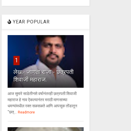
YEAR POPULAR
1
लेख:- जाणता राजा - छत्रपती
शिवाजी महाराज.
आज सुमारे साडेतीनशे वर्षानंतरही छत्रपती शिवाजी
महाराज हे नाव ऐकल्यानंतर मराठी माणसाच्या
धमन्यांमधील रक्त सळसळते आणि आपसूक तोंडातून
"छत्...
Readmore