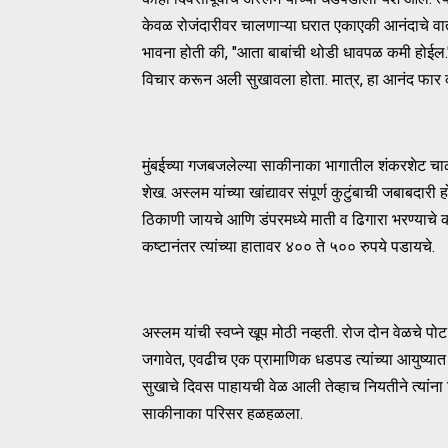
केवळ रोजंदारीवर चालणाऱ्या घरात एकाएकी आनंदाचे वात
भावना होती की, "आता बाबांची थोडी धावपळ कमी होईल." 
विचार करून अली सुखावला होता. मात्र, हा आनंद फार
मुंबईच्या गजबजलेल्या साकीनाका भागातील शंकरशेट चाळी
शेख. अस्लम यांच्या खांद्यावर संपूर्ण कुटुंबाची जबाबदा
ठिकाणी जायचे आणि डंपरमध्ये माती व ढिगारा भरण्याचे 
कष्टानंतर त्यांच्या हातावर ४०० ते ५०० रुपये पडायचे.
अस्लम यांची स्वप्ने खूप मोठी नव्हती. रोज दोन वेळचे पोट भ
जगावेत, एवढीच एक प्रामाणिक धडपड त्यांच्या आयुष्यात हो
सुखाचे दिवस पाहायची वेळ आली तेव्हाच नियतीने त्यांना ह
साकीनाका परिसर हळहळला.