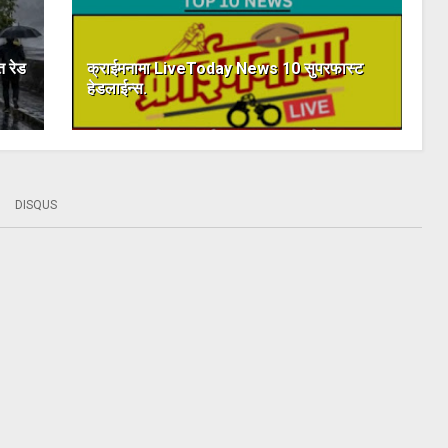
त रेड
क्राईमनामा LiveToday News 10 सुपरफास्ट
हेडलाईन्स.
DISQUS