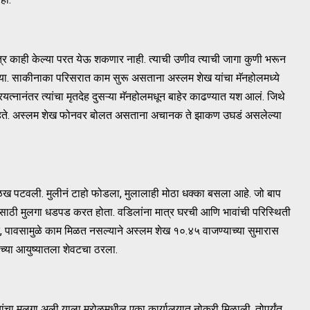
्र काही केल्या परत येऊ शकणार नाही. त्याची उणीव त्याची जागा कुणी भरून
या. साकीनाका परिसरात काम सुरू असताना अस्लम शेख यांचा मॅनहोलमध्ये
रयत्नानंतर त्यांचा मृतदेह दुसऱ्या मॅनहोलमधून बाहेर काढण्यात यश आलं. जिथे
 नव्हते. अस्लम शेख फोनवर बोलत असताना अचानक ते झाकण उघडं असलेल्या
ून ओळख पटवली. मुलीनं टाहो फोडला, मुलालाही मोठा धक्का बसला आहे. जो बाप
ासाठी मुलगा धडपड करत होता. वडिलांना मात्र घरची आणि भावांची परिस्थिती
 होते, पावसामुळे काम मिळत नसल्याने अस्लम शेख १०.४५ वाजण्याच्या सुमारास
च्या आयुष्यातला शेवटचा ठरला.
्यांचा मुलगा अली याला मरोळमधील एका कार्यालयात नोकरी मिळाली. तोपर्यंत