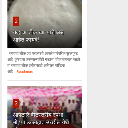
2
गव्हाचा चीक खाण्याचे असे
आहेत फायदे!
गव्हाचा चीक एक प्रकारचे आपले पारंपरिक सुपरफूड
आहे. कुरडया करण्यासाठीही गव्हाचा चीक वापरला जातो.
हा गव्हाचा चीक शरीरासाठी अतिशय पौष्टिक
आहे...
Readmore
3
आपटाळे बीटस्तरीय स्पर्धा
मोठ्या उत्साहात उच्छील येथे