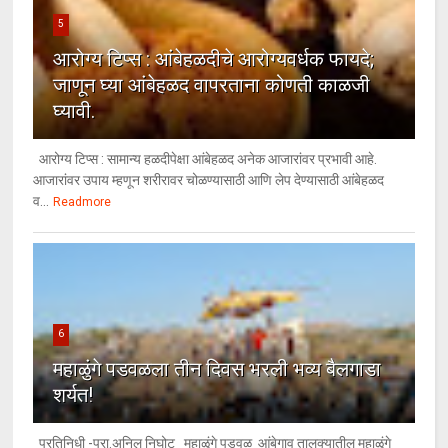
5
आरोग्य टिप्स : आंबेहळदीचे आरोग्यवर्धक फायदे;
जाणून घ्या आंबेहळद वापरताना कोणती काळजी
घ्यावी.
आरोग्य टिप्स : सामान्य हळदीपेक्षा आंबेहळद अनेक आजारांवर प्रभावी आहे.
आजारांवर उपाय म्हणून शरीरावर चोळण्यासाठी आणि लेप देण्यासाठी आंबेहळद
व...
Readmore
6
महाळुंगे पडवळला तीन दिवस भरली भव्य बैलगाडा
शर्यत!
प्रतिनिधी -प्रा.अनिल निघोट महाळुंगे पडवळ आंबेगाव तालुक्यातील महाळुंगे