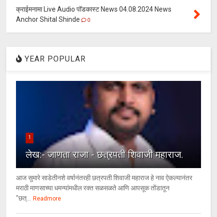
क्राईमनामा Live Audio पॉडकास्ट News 04.08.2024 News
Anchor Shital Shinde
0
YEAR POPULAR
1
लेख:- जाणता राजा - छत्रपती शिवाजी महाराज.
आज सुमारे साडेतीनशे वर्षानंतरही छत्रपती शिवाजी महाराज हे नाव ऐकल्यानंतर
मराठी माणसाच्या धमन्यांमधील रक्त सळसळते आणि आपसूक तोंडातून
"छत्...
Readmore