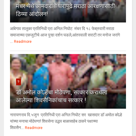
मंचर येथे आमदारांचे घरापुढे मराठा आरक्षणासाठी
ठिय्या आंदोलन!
आंबेगाव तालुका प्रतिनिधी प्रा अनिल निघोट मंचर दि १८ फेब्रुवारी मराठा
समाजाच्या एकजुटीचे आज पुन्हा दर्शन घडले,आंतरवाली सराटी तर मनोज जरांगे
...
Readmore
9
डॉ अमोल कोल्हेंचा मोठेपणा, सत्कार करायला
आलेल्या शिवसैनिकांचाच सत्कार !
नारायणराव दि.५जुन प्रतिनिधी प्रा अनिल निघोट सर खासदार डॉ अमोल कोल्हे
यांच्या मनाचा मोठेपणा! शिवसेना उद्धव बाळासाहेब ठाकरे पक्षाच्या
शिवसैन...
Readmore