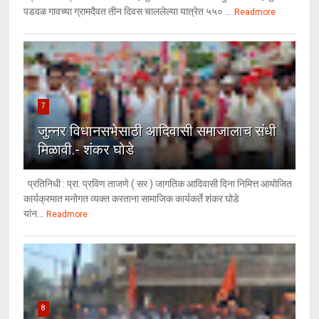
पडवळ गावच्या ग्रामदैवत तीन दिवस चाललेल्या यात्रेत ५५० ...
Readmore
7
जुन्नर विधानसभेसाठी आदिवासी समाजालाच संधी
मिळावी.- शंकर घोडे
प्रतिनिधी : प्रा. प्रविण ताजणे ( सर ) जागतिक आदिवासी दिना निमित्त आयोजित
कार्यक्रमात मनोगत व्यक्त करताना सामाजिक कार्यकर्ते शंकर घोडे
यांन...
Readmore
8