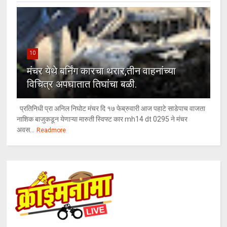
10
मंचर येथे बर्निंग कारचा थरार,तीन वाहनांच्या
विचित्र अपघातात तिघांचा बळी.
प्रतिनिधी प्रा अनिल निघोट मंचर दि १७ फेब्रुवारी आज पहाटे साडेपाच वाजता
नाशिक बाजुकडून येणाऱ्या मारुती स्विफ्ट कार mh14 dt 0295 ने मंचर
अवस...
Readmore