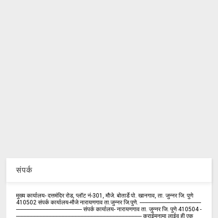
संपर्क
मुख्य कार्यालय- दत्तमंदिर रोड, प्लॉट नं-301, मौजे. बोतार्डे पो. खानगाव, ता. जुन्नर जि. पुणे
410502 संपर्क कार्य‍ालय-मौजे नारायणगाव ता.जुन्नर जि.पुणे. ------------------------------------------
--------------------------------------------- संपर्क कार्यालय- नारायणगाव ता. जुन्नर जि. पुणे 410504 -
-------------------------------------------------------------------------------------- क्राईमनामा लाईव ही एक