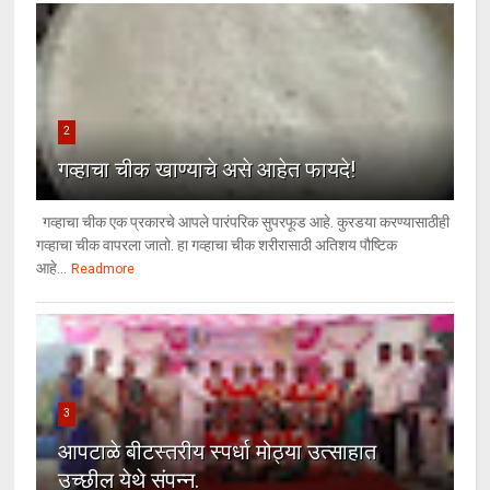
2
गव्हाचा चीक खाण्याचे असे आहेत फायदे!
गव्हाचा चीक एक प्रकारचे आपले पारंपरिक सुपरफूड आहे. कुरडया करण्यासाठीही
गव्हाचा चीक वापरला जातो. हा गव्हाचा चीक शरीरासाठी अतिशय पौष्टिक
आहे...
Readmore
3
आपटाळे बीटस्तरीय स्पर्धा मोठ्या उत्साहात
उच्छील येथे संपन्न.