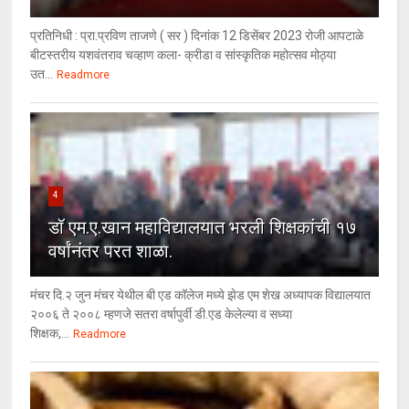
प्रतिनिधी : प्रा.प्रविण ताजणे ( सर ) दिनांक 12 डिसेंबर 2023 रोजी आपटाळे
बीटस्तरीय यशवंतराव चव्हाण कला- क्रीडा व सांस्कृतिक महोत्सव मोठ्या
उत...
Readmore
4
डॉ एम.ए.खान महाविद्यालयात भरली शिक्षकांची १७
वर्षांनंतर परत शाळा.
मंचर दि.२ जुन मंचर येथील बी एड कॉलेज मध्ये झेड एम शेख अध्यापक विद्यालयात
२००६ ते २००८ म्हणजे सतरा वर्षापुर्वी डी.एड केलेल्या व सध्या
शिक्षक,...
Readmore