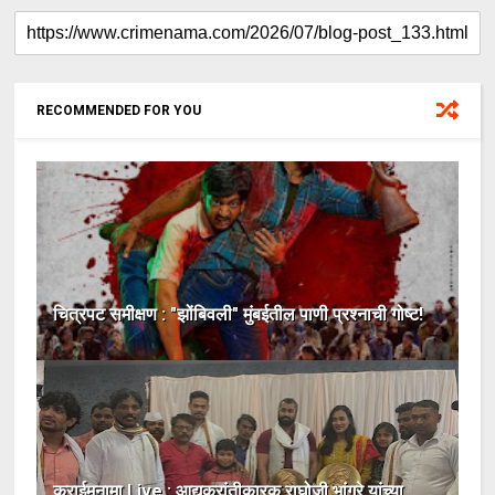
RECOMMENDED FOR YOU
चित्रपट समीक्षण : "झोंबिवली" मुंबईतील पाणी प्रश्नाची गोष्ट!
क्राईमनामा Live : आद्यक्रांतीकारक राघोजी भांगरे यांच्या