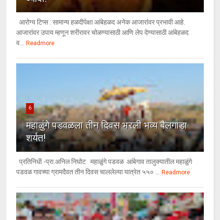
आरोग्य टिप्स : सामान्य हळदीपेक्षा आंबेहळद अनेक आजारांवर प्रभावी आहे.
आजारांवर उपाय म्हणून शरीरावर चोळण्यासाठी आणि लेप देण्यासाठी आंबेहळद
व...
Readmore
6
महाळुंगे पडवळला तीन दिवस भरली भव्य बैलगाडा
शर्यत!
प्रतिनिधी -प्रा.अनिल निघोट महाळुंगे पडवळ आंबेगाव तालुक्यातील महाळुंगे
पडवळ गावच्या ग्रामदैवत तीन दिवस चाललेल्या यात्रेत ५५० ...
Readmore