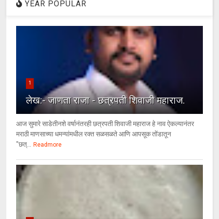
YEAR POPULAR
1
लेख:- जाणता राजा - छत्रपती शिवाजी महाराज.
आज सुमारे साडेतीनशे वर्षानंतरही छत्रपती शिवाजी महाराज हे नाव ऐकल्यानंतर
मराठी माणसाच्या धमन्यांमधील रक्त सळसळते आणि आपसूक तोंडातून
"छत्...
Readmore