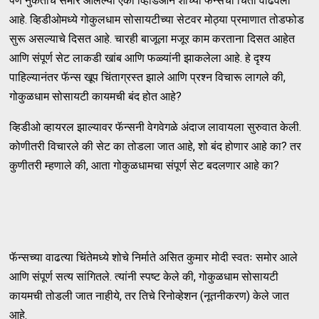
पण नुकताच समोर आलेल्या एका व्हिडिओने शोच्या फॅन्सची चिंता वाढवली
आहे. व्हिडीओमध्ये गोकुलधाम सोसायटीच्या सेटवर मोठ्या प्रमाणात तोडफोड
सुरू असल्याचे दिसत आहे. चारही बाजूला मजूर काम करताना दिसत आहेत
आणि संपूर्ण सेट लाकडी खांब आणि फळ्यांनी झाकलेला आहे. हे दृश्य
पाहिल्यानंतर फॅन्स खूप चिंताग्रस्त झाले आणि प्रश्न विचारू लागले की,
गोकुळधाम सोसायटी कायमची बंद होत आहे?
व्हिडीओ व्हायरल झाल्यावर फॅन्सनी वेगवेगळे अंदाज लावायला सुरुवात केली.
कोणीतरी विचारले की सेट का तोडला जात आहे, शो बंद होणार आहे का? तर
कुणीतरी म्हणाले की, आता गोकुळधामचा संपूर्ण सेट बदलणार आहे का?
फॅन्सच्या वाढत्या चिंतेमध्ये शोचे निर्माते असित कुमार मोदी स्वतः समोर आले
आणि संपूर्ण सत्य सांगितले. त्यांनी स्पष्ट केले की, गोकुळधाम सोसायटी
कायमची तोडली जात नाहीये, तर तिचे रिनोव्हेशन (नूतनीकरण) केले जात
आहे.