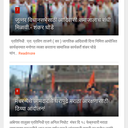
7
जुन्नर विधानसभेसाठी आदिवासी समाजालाच संधी
मिळावी.- शंकर घोडे
प्रतिनिधी : प्रा. प्रविण ताजणे ( सर ) जागतिक आदिवासी दिना निमित्त आयोजित
कार्यक्रमात मनोगत व्यक्त करताना सामाजिक कार्यकर्ते शंकर घोडे
यांन...
Readmore
8
मंचर येथे आमदारांचे घरापुढे मराठा आरक्षणासाठी
ठिय्या आंदोलन!
आंबेगाव तालुका प्रतिनिधी प्रा अनिल निघोट मंचर दि १८ फेब्रुवारी मराठा