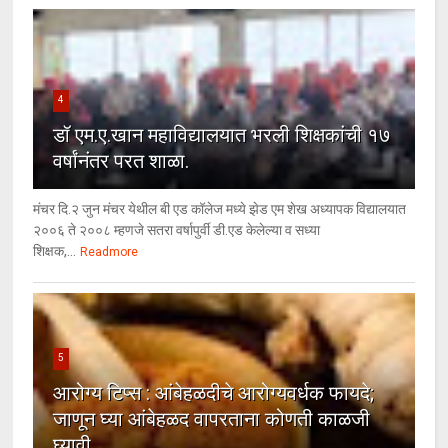
4
डॉ एम.ए.खान महाविद्यालयात भरली शिक्षकांची १७
वर्षांनंतर परत शाळा.
मंचर दि.२ जुन मंचर येथील बी एड कॉलेज मध्ये झेड एम शेख अध्यापक विद्यालयात
२००६ ते २००८ म्हणजे सतरा वर्षापुर्वी डी.एड केलेल्या व सध्या
शिक्षक,...
Readmore
5
आरोग्य टिप्स : आंबेहळदीचे आरोग्यवर्धक फायदे;
जाणून घ्या आंबेहळद वापरताना कोणती काळजी
घ्यावी.