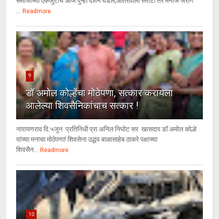
समाजाच्या एकजुटीचे आज पुन्हा दर्शन घडले,आंतरवाली सराटी तर मनोज जरांगे
...
Readmore
9
डॉ अमोल कोल्हेंचा मोठेपणा, सत्कार करायला
आलेल्या शिवसैनिकांचाच सत्कार !
नारायणराव दि.५जुन प्रतिनिधी प्रा अनिल निघोट सर खासदार डॉ अमोल कोल्हे
यांच्या मनाचा मोठेपणा! शिवसेना उद्धव बाळासाहेब ठाकरे पक्षाच्या
शिवसैन...
Readmore
10