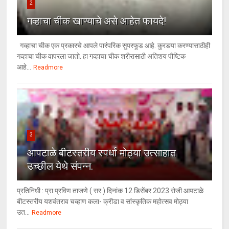
2
गव्हाचा चीक खाण्याचे असे आहेत फायदे!
गव्हाचा चीक एक प्रकारचे आपले पारंपरिक सुपरफूड आहे. कुरडया करण्यासाठीही
गव्हाचा चीक वापरला जातो. हा गव्हाचा चीक शरीरासाठी अतिशय पौष्टिक
आहे...
Readmore
3
आपटाळे बीटस्तरीय स्पर्धा मोठ्या उत्साहात
उच्छील येथे संपन्न.
प्रतिनिधी : प्रा.प्रविण ताजणे ( सर ) दिनांक 12 डिसेंबर 2023 रोजी आपटाळे
बीटस्तरीय यशवंतराव चव्हाण कला- क्रीडा व सांस्कृतिक महोत्सव मोठ्या
उत...
Readmore