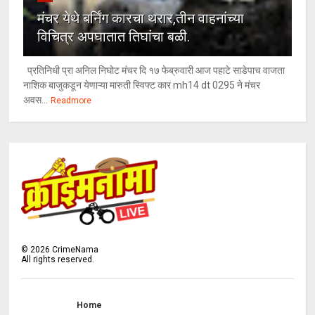
मंचर येथे बर्निंग कारचा थरार,तीन वाहनांच्या
विचित्र अपघातात तिघांचा बळी.
प्रतिनिधी प्रा अनिल निघोट मंचर दि १७ फेब्रुवारी आज पहाटे साडेपाच वाजता
नाशिक बाजुकडून येणाऱ्या मारुती स्विफ्ट कार mh14 dt 0295 ने मंचर
अवस...
Readmore
©
2026
CrimeNama
All rights reserved.
Home