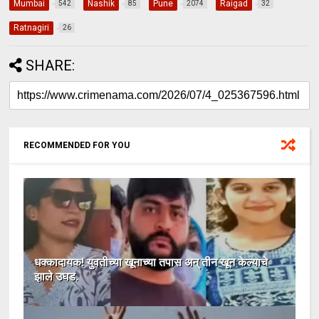
Mumbai
Nashik
Pune
Raigad
542
85
2074
32
Ratnagiri
26
SHARE:
RECOMMENDED FOR YOU
धक्कादायक! युवतीच्या खूनाच्या तपास अन् तीन खून केल्याचे
झाले उघड.