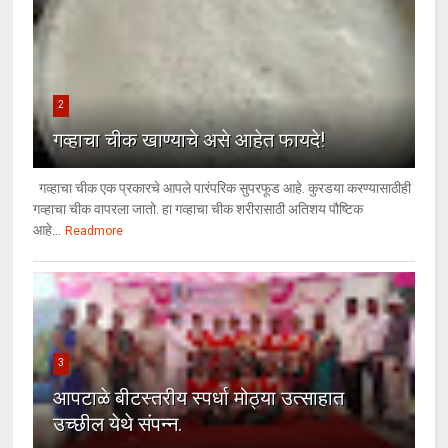
2
गव्हाचा चीक खाण्याचे असे आहेत फायदे!
गव्हाचा चीक एक प्रकारचे आपले पारंपरिक सुपरफूड आहे. कुरडया करण्यासाठीही
गव्हाचा चीक वापरला जातो. हा गव्हाचा चीक शरीरासाठी अतिशय पौष्टिक
आहे...
Readmore
3
आपटाळे बीटस्तरीय स्पर्धा मोठ्या उत्साहात
उच्छील येथे संपन्न.