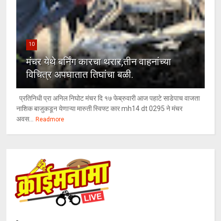
10
मंचर येथे बर्निंग कारचा थरार,तीन वाहनांच्या
विचित्र अपघातात तिघांचा बळी.
प्रतिनिधी प्रा अनिल निघोट मंचर दि १७ फेब्रुवारी आज पहाटे साडेपाच वाजता
नाशिक बाजुकडून येणाऱ्या मारुती स्विफ्ट कार mh14 dt 0295 ने मंचर
अवस...
Readmore