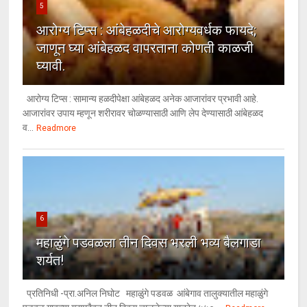
5
आरोग्य टिप्स : आंबेहळदीचे आरोग्यवर्धक फायदे;
जाणून घ्या आंबेहळद वापरताना कोणती काळजी
घ्यावी.
आरोग्य टिप्स : सामान्य हळदीपेक्षा आंबेहळद अनेक आजारांवर प्रभावी आहे.
आजारांवर उपाय म्हणून शरीरावर चोळण्यासाठी आणि लेप देण्यासाठी आंबेहळद
व...
Readmore
6
महाळुंगे पडवळला तीन दिवस भरली भव्य बैलगाडा
शर्यत!
प्रतिनिधी -प्रा.अनिल निघोट महाळुंगे पडवळ आंबेगाव तालुक्यातील महाळुंगे