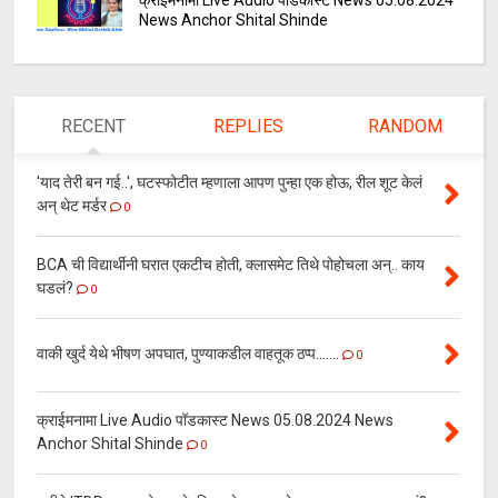
क्राईमनामा Live Audio पॉडकास्ट News 05.08.2024
News Anchor Shital Shinde
RECENT
REPLIES
RANDOM
'याद तेरी बन गई..', घटस्फोटीत म्हणाला आपण पुन्हा एक होऊ, रील शूट केलं
अन् थेट मर्डर
0
BCA ची विद्यार्थीनी घरात एकटीच होती, क्लासमेट तिथे पोहोचला अन्.. काय
घडलं?
0
वाकी खुर्द येथे भीषण अपघात, पुण्याकडील वाहतूक ठप्प.......
0
क्राईमनामा Live Audio पॉडकास्ट News 05.08.2024 News
Anchor Shital Shinde
0