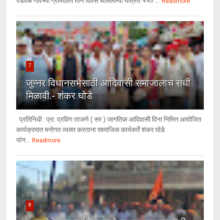
पडवळ गावच्या ग्रामदैवत तीन दिवस चाललेल्या यात्रेत ५५० ...
Readmore
7
जुन्नर विधानसभेसाठी आदिवासी समाजालाच संधी
मिळावी.- शंकर घोडे
प्रतिनिधी : प्रा. प्रविण ताजणे ( सर ) जागतिक आदिवासी दिना निमित्त आयोजित
कार्यक्रमात मनोगत व्यक्त करताना सामाजिक कार्यकर्ते शंकर घोडे
यांन...
Readmore
8