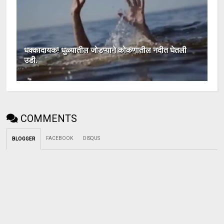
धक्कादायक! धुळ्यातील जोडप्याने कोकणातील नदीत घेतली
उडी.
COMMENTS
FACEBOOK
DISQUS
BLOGGER