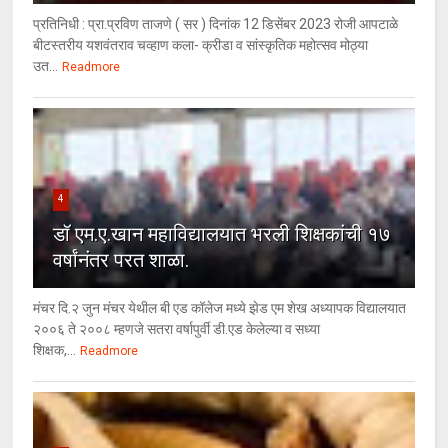
प्रतिनिधी : प्रा.प्रविण ताजणे ( सर ) दिनांक 12 डिसेंबर 2023 रोजी आपटाळे
बीटस्तरीय यशवंतराव चव्हाण कला- क्रीडा व सांस्कृतिक महोत्सव मोठ्या
उत...
Readmore
4
डॉ एम.ए.खान महाविद्यालयात भरली शिक्षकांची १७
वर्षांनंतर परत शाळा.
मंचर दि.२ जुन मंचर येथील बी एड कॉलेज मध्ये झेड एम शेख अध्यापक विद्यालयात
२००६ ते २००८ म्हणजे सतरा वर्षापुर्वी डी.एड केलेल्या व सध्या
शिक्षक,...
Readmore