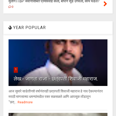
मुलीने ITBP जवानासोबत प्रेमविवाह केला, बापाने सूड उगवला, काय घडलं?
0
YEAR POPULAR
1
लेख:- जाणता राजा - छत्रपती शिवाजी महाराज.
आज सुमारे साडेतीनशे वर्षानंतरही छत्रपती शिवाजी महाराज हे नाव ऐकल्यानंतर
मराठी माणसाच्या धमन्यांमधील रक्त सळसळते आणि आपसूक तोंडातून
"छत्...
Readmore