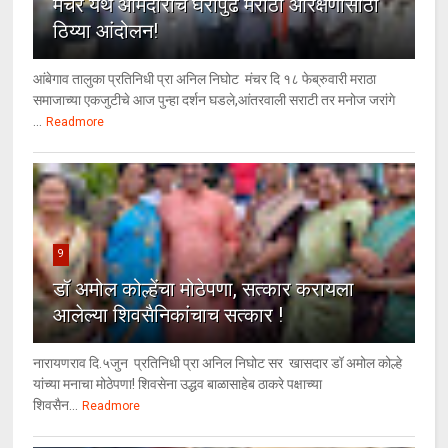
मंचर येथे आमदारांचे घरापुढे मराठा आरक्षणासाठी
ठिय्या आंदोलन!
आंबेगाव तालुका प्रतिनिधी प्रा अनिल निघोट मंचर दि १८ फेब्रुवारी मराठा
समाजाच्या एकजुटीचे आज पुन्हा दर्शन घडले,आंतरवाली सराटी तर मनोज जरांगे
...
Readmore
9
डॉ अमोल कोल्हेंचा मोठेपणा, सत्कार करायला
आलेल्या शिवसैनिकांचाच सत्कार !
नारायणराव दि.५जुन प्रतिनिधी प्रा अनिल निघोट सर खासदार डॉ अमोल कोल्हे
यांच्या मनाचा मोठेपणा! शिवसेना उद्धव बाळासाहेब ठाकरे पक्षाच्या
शिवसैन...
Readmore