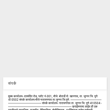
संपर्क
मुख्य कार्यालय- दत्तमंदिर रोड, प्लॉट नं-301, मौजे. बोतार्डे पो. खानगाव, ता. जुन्नर जि. पुणे
410502 संपर्क कार्य‍ालय-मौजे नारायणगाव ता.जुन्नर जि.पुणे. ------------------------------------------
--------------------------------------------- संपर्क कार्यालय- नारायणगाव ता. जुन्नर जि. पुणे 410504 -
-------------------------------------------------------------------------------------- क्राईमनामा लाईव ही एक