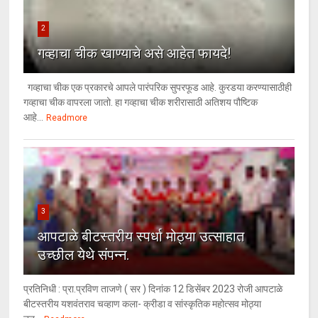
2
गव्हाचा चीक खाण्याचे असे आहेत फायदे!
गव्हाचा चीक एक प्रकारचे आपले पारंपरिक सुपरफूड आहे. कुरडया करण्यासाठीही
गव्हाचा चीक वापरला जातो. हा गव्हाचा चीक शरीरासाठी अतिशय पौष्टिक
आहे...
Readmore
3
आपटाळे बीटस्तरीय स्पर्धा मोठ्या उत्साहात
उच्छील येथे संपन्न.
प्रतिनिधी : प्रा.प्रविण ताजणे ( सर ) दिनांक 12 डिसेंबर 2023 रोजी आपटाळे
बीटस्तरीय यशवंतराव चव्हाण कला- क्रीडा व सांस्कृतिक महोत्सव मोठ्या