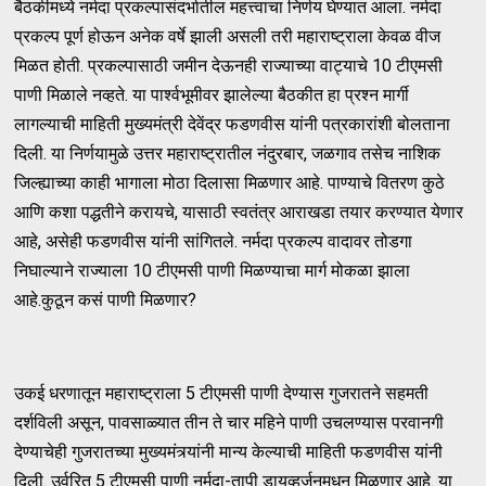
बैठकीमध्ये नर्मदा प्रकल्पासंदर्भातील महत्त्वाचा निर्णय घेण्यात आला. नर्मदा
प्रकल्प पूर्ण होऊन अनेक वर्षे झाली असली तरी महाराष्ट्राला केवळ वीज
मिळत होती. प्रकल्पासाठी जमीन देऊनही राज्याच्या वाट्याचे 10 टीएमसी
पाणी मिळाले नव्हते. या पार्श्वभूमीवर झालेल्या बैठकीत हा प्रश्न मार्गी
लागल्याची माहिती मुख्यमंत्री देवेंद्र फडणवीस यांनी पत्रकारांशी बोलताना
दिली. या निर्णयामुळे उत्तर महाराष्ट्रातील नंदुरबार, जळगाव तसेच नाशिक
जिल्ह्याच्या काही भागाला मोठा दिलासा मिळणार आहे. पाण्याचे वितरण कुठे
आणि कशा पद्धतीने करायचे, यासाठी स्वतंत्र आराखडा तयार करण्यात येणार
आहे, असेही फडणवीस यांनी सांगितले. नर्मदा प्रकल्प वादावर तोडगा
निघाल्याने राज्याला 10 टीएमसी पाणी मिळण्याचा मार्ग मोकळा झाला
आहे.कुठून कसं पाणी मिळणार?
उकई धरणातून महाराष्ट्राला 5 टीएमसी पाणी देण्यास गुजरातने सहमती
दर्शविली असून, पावसाळ्यात तीन ते चार महिने पाणी उचलण्यास परवानगी
देण्याचेही गुजरातच्या मुख्यमंत्र्यांनी मान्य केल्याची माहिती फडणवीस यांनी
दिली. उर्वरित 5 टीएमसी पाणी नर्मदा-तापी डायव्हर्जनमधून मिळणार आहे. या