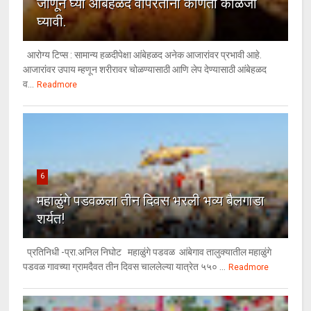
जाणून घ्या आंबेहळद वापरताना कोणती काळजी
घ्यावी.
आरोग्य टिप्स : सामान्य हळदीपेक्षा आंबेहळद अनेक आजारांवर प्रभावी आहे.
आजारांवर उपाय म्हणून शरीरावर चोळण्यासाठी आणि लेप देण्यासाठी आंबेहळद
व...
Readmore
6
महाळुंगे पडवळला तीन दिवस भरली भव्य बैलगाडा
शर्यत!
प्रतिनिधी -प्रा.अनिल निघोट महाळुंगे पडवळ आंबेगाव तालुक्यातील महाळुंगे
पडवळ गावच्या ग्रामदैवत तीन दिवस चाललेल्या यात्रेत ५५० ...
Readmore