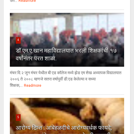
उत...
Readmore
4
डॉ एम.ए.खान महाविद्यालयात भरली शिक्षकांची १७
वर्षांनंतर परत शाळा.
मंचर दि.२ जुन मंचर येथील बी एड कॉलेज मध्ये झेड एम शेख अध्यापक विद्यालयात
२००६ ते २००८ म्हणजे सतरा वर्षापुर्वी डी.एड केलेल्या व सध्या
शिक्षक,...
Readmore
5
आरोग्य टिप्स : आंबेहळदीचे आरोग्यवर्धक फायदे;