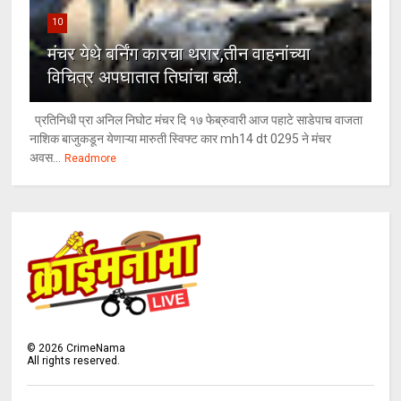
10
मंचर येथे बर्निंग कारचा थरार,तीन वाहनांच्या
विचित्र अपघातात तिघांचा बळी.
प्रतिनिधी प्रा अनिल निघोट मंचर दि १७ फेब्रुवारी आज पहाटे साडेपाच वाजता
नाशिक बाजुकडून येणाऱ्या मारुती स्विफ्ट कार mh14 dt 0295 ने मंचर
अवस...
Readmore
©
2026
CrimeNama
All rights reserved.