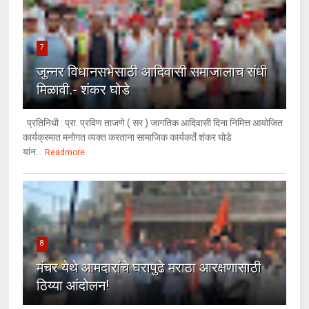
7
जुन्नर विधानसभेसाठी आदिवासी समाजालाच संधी
मिळावी.- शंकर घोडे
प्रतिनिधी : प्रा. प्रविण ताजणे ( सर ) जागतिक आदिवासी दिना निमित्त आयोजित
कार्यक्रमात मनोगत व्यक्त करताना सामाजिक कार्यकर्ते शंकर घोडे
यांन...
Readmore
8
मंचर येथे आमदारांचे घरापुढे मराठा आरक्षणासाठी
ठिय्या आंदोलन!