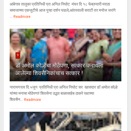
आंबेगाव तालुका प्रतिनिधी प्रा अनिल निघोट मंचर दि १८ फेब्रुवारी मराठा
समाजाच्या एकजुटीचे आज पुन्हा दर्शन घडले,आंतरवाली सराटी तर मनोज जरांगे
...
Readmore
9
डॉ अमोल कोल्हेंचा मोठेपणा, सत्कार करायला
आलेल्या शिवसैनिकांचाच सत्कार !
नारायणराव दि.५जुन प्रतिनिधी प्रा अनिल निघोट सर खासदार डॉ अमोल कोल्हे
यांच्या मनाचा मोठेपणा! शिवसेना उद्धव बाळासाहेब ठाकरे पक्षाच्या
शिवसैन...
Readmore