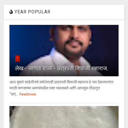
YEAR POPULAR
1
लेख:- जाणता राजा - छत्रपती शिवाजी महाराज.
आज सुमारे साडेतीनशे वर्षानंतरही छत्रपती शिवाजी महाराज हे नाव ऐकल्यानंतर
मराठी माणसाच्या धमन्यांमधील रक्त सळसळते आणि आपसूक तोंडातून
"छत्...
Readmore