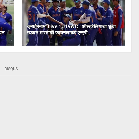
क्राईमनामा Live : U19WC : ऑस्ट्रेलियाचा धुव्वा
यन.
उडवत भारताची फायनलमध्ये एन्ट्री..
DISQUS