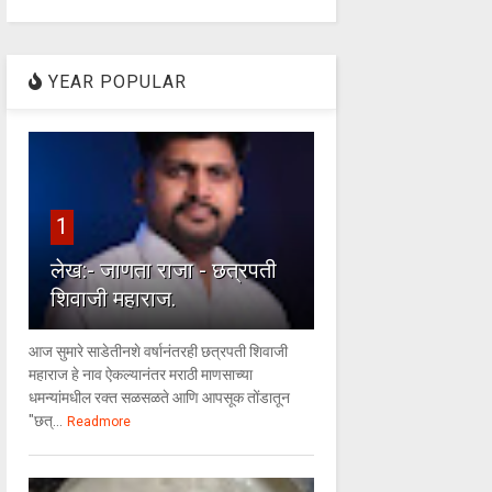
YEAR POPULAR
1
लेख:- जाणता राजा - छत्रपती
शिवाजी महाराज.
आज सुमारे साडेतीनशे वर्षानंतरही छत्रपती शिवाजी
महाराज हे नाव ऐकल्यानंतर मराठी माणसाच्या
धमन्यांमधील रक्त सळसळते आणि आपसूक तोंडातून
"छत्...
Readmore