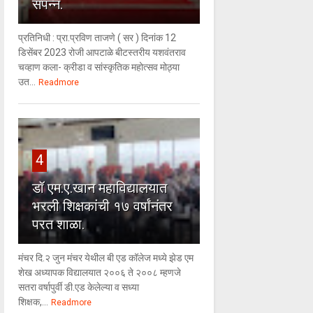
संपन्न.
प्रतिनिधी : प्रा.प्रविण ताजणे ( सर ) दिनांक 12
डिसेंबर 2023 रोजी आपटाळे बीटस्तरीय यशवंतराव
चव्हाण कला- क्रीडा व सांस्कृतिक महोत्सव मोठ्या
उत...
Readmore
4
डॉ एम.ए.खान महाविद्यालयात
भरली शिक्षकांची १७ वर्षांनंतर
परत शाळा.
मंचर दि.२ जुन मंचर येथील बी एड कॉलेज मध्ये झेड एम
शेख अध्यापक विद्यालयात २००६ ते २००८ म्हणजे
सतरा वर्षापुर्वी डी.एड केलेल्या व सध्या
शिक्षक,...
Readmore