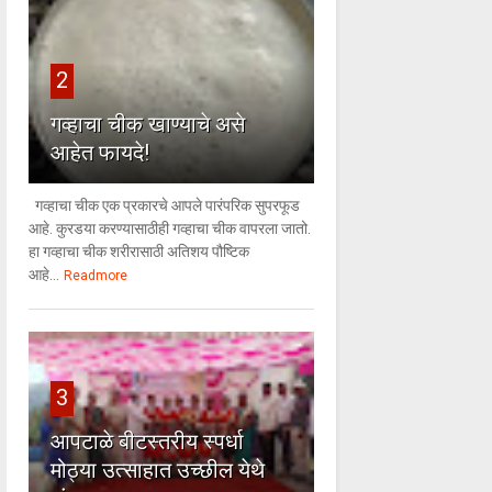
2
गव्हाचा चीक खाण्याचे असे
आहेत फायदे!
गव्हाचा चीक एक प्रकारचे आपले पारंपरिक सुपरफूड
आहे. कुरडया करण्यासाठीही गव्हाचा चीक वापरला जातो.
हा गव्हाचा चीक शरीरासाठी अतिशय पौष्टिक
आहे...
Readmore
3
आपटाळे बीटस्तरीय स्पर्धा
मोठ्या उत्साहात उच्छील येथे