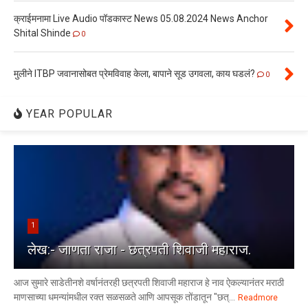
क्राईमनामा Live Audio पॉडकास्ट News 05.08.2024 News Anchor
Shital Shinde
0
मुलीने ITBP जवानासोबत प्रेमविवाह केला, बापाने सूड उगवला, काय घडलं?
0
YEAR POPULAR
1
लेख:- जाणता राजा - छत्रपती शिवाजी महाराज.
आज सुमारे साडेतीनशे वर्षानंतरही छत्रपती शिवाजी महाराज हे नाव ऐकल्यानंतर मराठी
माणसाच्या धमन्यांमधील रक्त सळसळते आणि आपसूक तोंडातून "छत्...
Readmore