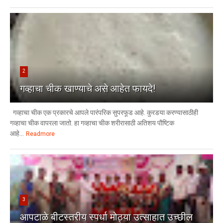
2
गव्हाचा चीक खाण्याचे असे आहेत फायदे!
गव्हाचा चीक एक प्रकारचे आपले पारंपरिक सुपरफूड आहे. कुरडया करण्यासाठीही
गव्हाचा चीक वापरला जातो. हा गव्हाचा चीक शरीरासाठी अतिशय पौष्टिक
आहे...
Readmore
3
आपटाळे बीटस्तरीय स्पर्धा मोठ्या उत्साहात उच्छील