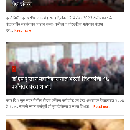
येथे संपन्न.
प्रतिनिधी : प्रा.प्रविण ताजणे ( सर ) दिनांक 12 डिसेंबर 2023 रोजी आपटाळे
बीटस्तरीय यशवंतराव चव्हाण कला- क्रीडा व सांस्कृतिक महोत्सव मोठ्या
उत...
Readmore
4
डॉ एम.ए.खान महाविद्यालयात भरली शिक्षकांची १७
वर्षांनंतर परत शाळा.
मंचर दि.२ जुन मंचर येथील बी एड कॉलेज मध्ये झेड एम शेख अध्यापक विद्यालयात २००६
ते २००८ म्हणजे सतरा वर्षापुर्वी डी.एड केलेल्या व सध्या शिक्षक,...
Readmore