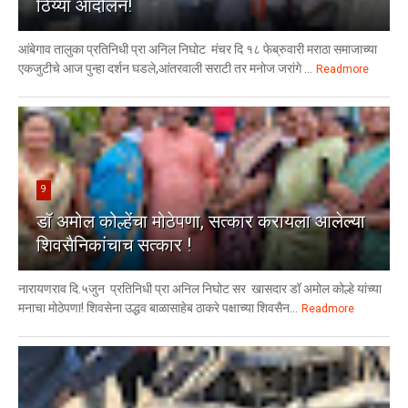
ठिय्या आंदोलन!
आंबेगाव तालुका प्रतिनिधी प्रा अनिल निघोट मंचर दि १८ फेब्रुवारी मराठा समाजाच्या
एकजुटीचे आज पुन्हा दर्शन घडले,आंतरवाली सराटी तर मनोज जरांगे ...
Readmore
9
डॉ अमोल कोल्हेंचा मोठेपणा, सत्कार करायला आलेल्या
शिवसैनिकांचाच सत्कार !
नारायणराव दि.५जुन प्रतिनिधी प्रा अनिल निघोट सर खासदार डॉ अमोल कोल्हे यांच्या
मनाचा मोठेपणा! शिवसेना उद्धव बाळासाहेब ठाकरे पक्षाच्या शिवसैन...
Readmore