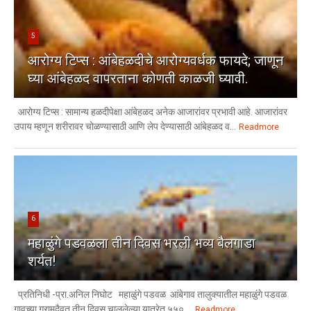
5
आरोग्य टिप्स : आंबेहळदीचे आरोग्यवर्धक फायदे; जाणून
घ्या आंबेहळद वापरताना कोणती काळजी घ्यावी.
आरोग्य टिप्स : सामान्य हळदीपेक्षा आंबेहळद अनेक आजारांवर प्रभावी आहे. आजारांवर
उपाय म्हणून शरीरावर चोळण्यासाठी आणि लेप देण्यासाठी आंबेहळद व...
Readmore
6
महाळुंगे पडवळला तीन दिवस भरली भव्य बैलगाडा
शर्यत!
प्रतिनिधी -प्रा.अनिल निघोट महाळुंगे पडवळ आंबेगाव तालुक्यातील महाळुंगे पडवळ
गावच्या ग्रामदैवत तीन दिवस चाललेल्या यात्रेत ५५० ...
Readmore