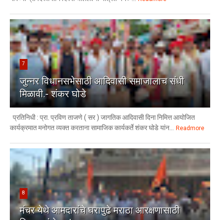
7
जुन्नर विधानसभेसाठी आदिवासी समाजालाच संधी
मिळावी.- शंकर घोडे
प्रतिनिधी : प्रा. प्रविण ताजणे ( सर ) जागतिक आदिवासी दिना निमित्त आयोजित
कार्यक्रमात मनोगत व्यक्त करताना सामाजिक कार्यकर्ते शंकर घोडे यांन...
Readmore
8
मंचर येथे आमदारांचे घरापुढे मराठा आरक्षणासाठी