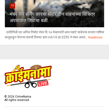
10
मंचर येथे बर्निंग कारचा थरार,तीन वाहनांच्या विचित्र
अपघातात तिघांचा बळी.
प्रतिनिधी प्रा अनिल निघोट मंचर दि १७ फेब्रुवारी आज पहाटे साडेपाच वाजता नाशिक
बाजुकडून येणाऱ्या मारुती स्विफ्ट कार mh14 dt 0295 ने मंचर अवस...
Readmore
©
2026
CrimeNama
All rights reserved.