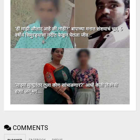
'ही माझी औलाद आहे की नाही?' बापाच्या मनात संशयाचं भूत, 6
वर्षीय चिमुरड्याचा नदीत फेकून घेतला जीव...
'माझ्या मृत्यूनंतर तुला कोण सांभाळणार?' आधी केली लेकीची
हत्या अन् मग....
COMMENTS