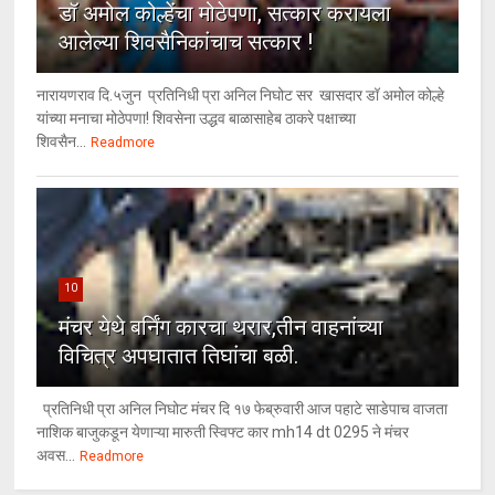
डॉ अमोल कोल्हेंचा मोठेपणा, सत्कार करायला
आलेल्या शिवसैनिकांचाच सत्कार !
नारायणराव दि.५जुन प्रतिनिधी प्रा अनिल निघोट सर खासदार डॉ अमोल कोल्हे
यांच्या मनाचा मोठेपणा! शिवसेना उद्धव बाळासाहेब ठाकरे पक्षाच्या
शिवसैन...
Readmore
10
मंचर येथे बर्निंग कारचा थरार,तीन वाहनांच्या
विचित्र अपघातात तिघांचा बळी.
प्रतिनिधी प्रा अनिल निघोट मंचर दि १७ फेब्रुवारी आज पहाटे साडेपाच वाजता
नाशिक बाजुकडून येणाऱ्या मारुती स्विफ्ट कार mh14 dt 0295 ने मंचर
अवस...
Readmore