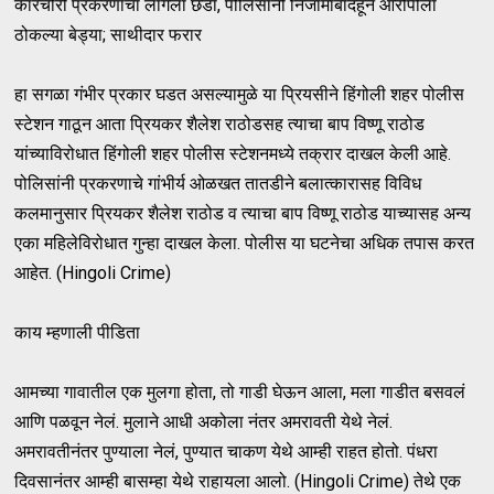
कारचोरी प्रकरणाचा लागला छडा, पोलिसांनी निजामाबादहून आरोपीला
ठोकल्या बेड्या; साथीदार फरार
हा सगळा गंभीर प्रकार घडत असल्यामुळे या प्रियसीने हिंगोली शहर पोलीस
स्टेशन गाठून आता प्रियकर शैलेश राठोडसह त्याचा बाप विष्णू राठोड
यांच्याविरोधात हिंगोली शहर पोलीस स्टेशनमध्ये तक्रार दाखल केली आहे.
पोलिसांनी प्रकरणाचे गांभीर्य ओळखत तातडीने बलात्कारासह विविध
कलमानुसार प्रियकर शैलेश राठोड व त्याचा बाप विष्णू राठोड याच्यासह अन्य
एका महिलेविरोधात गुन्हा दाखल केला. पोलीस या घटनेचा अधिक तपास करत
आहेत. (Hingoli Crime)
काय म्हणाली पीडिता
आमच्या गावातील एक मुलगा होता, तो गाडी घेऊन आला, मला गाडीत बसवलं
आणि पळवून नेलं. मुलाने आधी अकोला नंतर अमरावती येथे नेलं.
अमरावतीनंतर पुण्याला नेलं, पुण्यात चाकण येथे आम्ही राहत होतो. पंधरा
दिवसानंतर आम्ही बासम्हा येथे राहायला आलो. (Hingoli Crime) तेथे एक