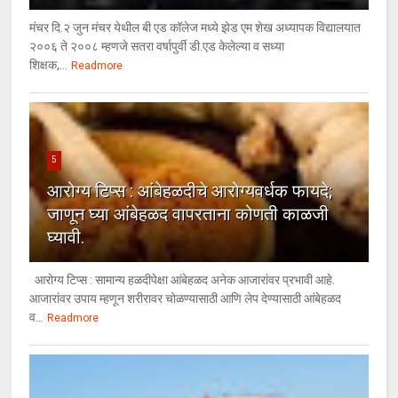
मंचर दि.२ जुन मंचर येथील बी एड कॉलेज मध्ये झेड एम शेख अध्यापक विद्यालयात
२००६ ते २००८ म्हणजे सतरा वर्षापुर्वी डी.एड केलेल्या व सध्या
शिक्षक,...
Readmore
5
आरोग्य टिप्स : आंबेहळदीचे आरोग्यवर्धक फायदे;
जाणून घ्या आंबेहळद वापरताना कोणती काळजी
घ्यावी.
आरोग्य टिप्स : सामान्य हळदीपेक्षा आंबेहळद अनेक आजारांवर प्रभावी आहे.
आजारांवर उपाय म्हणून शरीरावर चोळण्यासाठी आणि लेप देण्यासाठी आंबेहळद
व...
Readmore