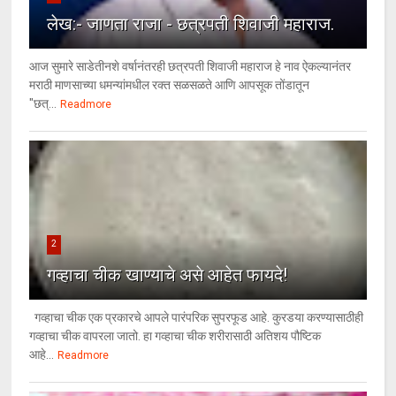
लेख:- जाणता राजा - छत्रपती शिवाजी महाराज.
आज सुमारे साडेतीनशे वर्षानंतरही छत्रपती शिवाजी महाराज हे नाव ऐकल्यानंतर
मराठी माणसाच्या धमन्यांमधील रक्त सळसळते आणि आपसूक तोंडातून
"छत्...
Readmore
2
गव्हाचा चीक खाण्याचे असे आहेत फायदे!
गव्हाचा चीक एक प्रकारचे आपले पारंपरिक सुपरफूड आहे. कुरडया करण्यासाठीही
गव्हाचा चीक वापरला जातो. हा गव्हाचा चीक शरीरासाठी अतिशय पौष्टिक
आहे...
Readmore