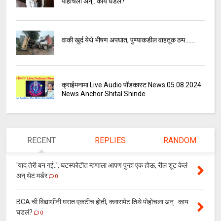
पोहोचला अन्.. काय घडलं?
वाकी खुर्द येथे भीषण अपघात, पुण्याकडील वाहतूक ठप्प.......
क्राईमनामा Live Audio पॉडकास्ट News 05.08.2024
News Anchor Shital Shinde
RECENT
REPLIES
RANDOM
'याद तेरी बन गई..', घटस्फोटीत म्हणाला आपण पुन्हा एक होऊ, रील शूट केलं
अन् थेट मर्डर
0
BCA ची विद्यार्थीनी घरात एकटीच होती, क्लासमेट तिथे पोहोचला अन्.. काय
घडलं?
0