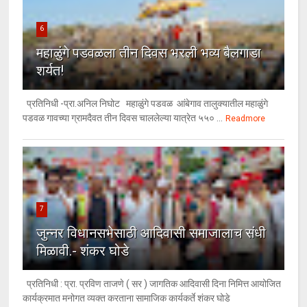
6
महाळुंगे पडवळला तीन दिवस भरली भव्य बैलगाडा
शर्यत!
प्रतिनिधी -प्रा.अनिल निघोट महाळुंगे पडवळ आंबेगाव तालुक्यातील महाळुंगे
पडवळ गावच्या ग्रामदैवत तीन दिवस चाललेल्या यात्रेत ५५० ...
Readmore
7
जुन्नर विधानसभेसाठी आदिवासी समाजालाच संधी
मिळावी.- शंकर घोडे
प्रतिनिधी : प्रा. प्रविण ताजणे ( सर ) जागतिक आदिवासी दिना निमित्त आयोजित
कार्यक्रमात मनोगत व्यक्त करताना सामाजिक कार्यकर्ते शंकर घोडे