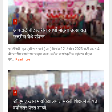
3
आपटाळे बीटस्तरीय स्पर्धा मोठ्या उत्साहात
उच्छील येथे संपन्न.
प्रतिनिधी : प्रा.प्रविण ताजणे ( सर ) दिनांक 12 डिसेंबर 2023 रोजी आपटाळे
बीटस्तरीय यशवंतराव चव्हाण कला- क्रीडा व सांस्कृतिक महोत्सव मोठ्या
उत...
Readmore
4
डॉ एम.ए.खान महाविद्यालयात भरली शिक्षकांची १७
वर्षांनंतर परत शाळा.