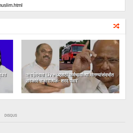
सोबत
क्राईमनामा Live : एसटी कर्मचार्‍यांच्या मागण्यांसंदर्भात
सरकार सकारात्मक- शरद पवार
DISQUS