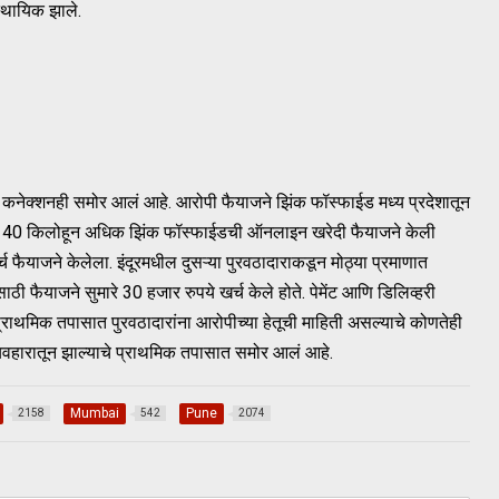
स्थायिक झाले.
 कनेक्शनही समोर आलं आहे. आरोपी फैयाजने झिंक फॉस्फाईड मध्य प्रदेशातून
ून 40 किलोहून अधिक झिंक फॉस्फाईडची ऑनलाइन खरेदी फैयाजने केली
च फैयाजने केलेला. इंदूरमधील दुसऱ्या पुरवठादाराकडून मोठ्या प्रमाणात
ीसाठी फैयाजने सुमारे 30 हजार रुपये खर्च केले होते. पेमेंट आणि डिलिव्हरी
. प्राथमिक तपासात पुरवठादारांना आरोपीच्या हेतूची माहिती असल्याचे कोणतेही
व्यवहारातून झाल्याचे प्राथमिक तपासात समोर आलं आहे.
Mumbai
Pune
2158
542
2074