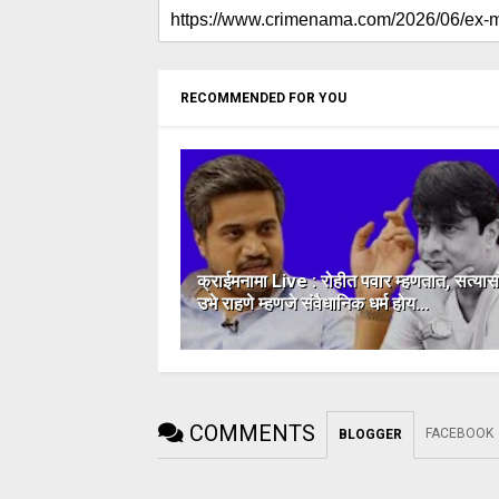
RECOMMENDED FOR YOU
क्राईमनामा Live : रोहीत पवार म्हणतात, सत्या
उभे राहणे म्हणजे संवैधानिक धर्म होय...
COMMENTS
FACEBOOK
BLOGGER