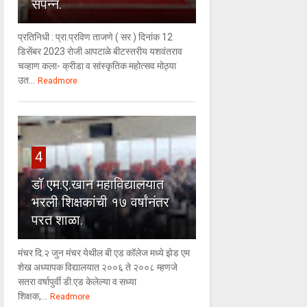
संपन्न.
प्रतिनिधी : प्रा.प्रविण ताजणे ( सर ) दिनांक 12
डिसेंबर 2023 रोजी आपटाळे बीटस्तरीय यशवंतराव
चव्हाण कला- क्रीडा व सांस्कृतिक महोत्सव मोठ्या
उत...
Readmore
4
डॉ एम.ए.खान महाविद्यालयात
भरली शिक्षकांची १७ वर्षांनंतर
परत शाळा.
मंचर दि.२ जुन मंचर येथील बी एड कॉलेज मध्ये झेड एम
शेख अध्यापक विद्यालयात २००६ ते २००८ म्हणजे
सतरा वर्षापुर्वी डी.एड केलेल्या व सध्या
शिक्षक,...
Readmore