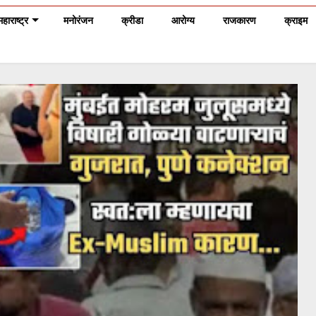
महाराष्ट्र
मनोरंजन
क्रीडा
आरोग्य
राजकारण
क्राइम