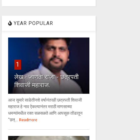
YEAR POPULAR
1
लेख:- जाणता राजा - छत्रपती
शिवाजी महाराज.
आज सुमारे साडेतीनशे वर्षानंतरही छत्रपती शिवाजी
महाराज हे नाव ऐकल्यानंतर मराठी माणसाच्या
धमन्यांमधील रक्त सळसळते आणि आपसूक तोंडातून
"छत्...
Readmore