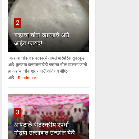
2
गव्हाचा चीक खाण्याचे असे
आहेत फायदे!
गव्हाचा चीक एक प्रकारचे आपले पारंपरिक सुपरफूड
आहे. कुरडया करण्यासाठीही गव्हाचा चीक वापरला जातो.
हा गव्हाचा चीक शरीरासाठी अतिशय पौष्टिक
आहे...
Readmore
3
आपटाळे बीटस्तरीय स्पर्धा
मोठ्या उत्साहात उच्छील येथे