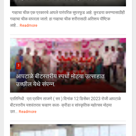
गव्हाचा चीक एक प्रकारचे आपले पारंपरिक सुपरफूड आहे. कुरडया करण्यासाठीही
गव्हाचा चीक वापरला जातो. हा गव्हाचा चीक शरीरासाठी अतिशय पौष्टिक
आहे...
Readmore
3
आपटाळे बीटस्तरीय स्पर्धा मोठ्या उत्साहात
उच्छील येथे संपन्न.
प्रतिनिधी : प्रा.प्रविण ताजणे ( सर ) दिनांक 12 डिसेंबर 2023 रोजी आपटाळे
बीटस्तरीय यशवंतराव चव्हाण कला- क्रीडा व सांस्कृतिक महोत्सव मोठ्या
उत...
Readmore