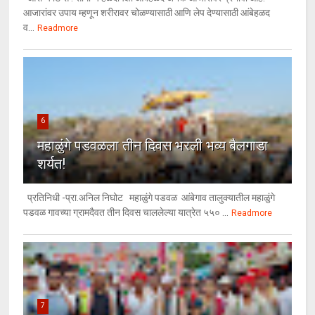
आजारांवर उपाय म्हणून शरीरावर चोळण्यासाठी आणि लेप देण्यासाठी आंबेहळद
व...
Readmore
6
महाळुंगे पडवळला तीन दिवस भरली भव्य बैलगाडा
शर्यत!
प्रतिनिधी -प्रा.अनिल निघोट महाळुंगे पडवळ आंबेगाव तालुक्यातील महाळुंगे
पडवळ गावच्या ग्रामदैवत तीन दिवस चाललेल्या यात्रेत ५५० ...
Readmore
7