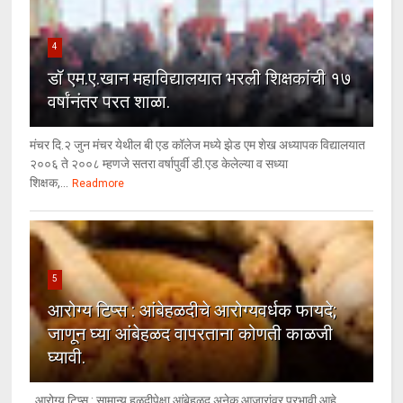
4
डॉ एम.ए.खान महाविद्यालयात भरली शिक्षकांची १७
वर्षांनंतर परत शाळा.
मंचर दि.२ जुन मंचर येथील बी एड कॉलेज मध्ये झेड एम शेख अध्यापक विद्यालयात
२००६ ते २००८ म्हणजे सतरा वर्षापुर्वी डी.एड केलेल्या व सध्या
शिक्षक,...
Readmore
5
आरोग्य टिप्स : आंबेहळदीचे आरोग्यवर्धक फायदे;
जाणून घ्या आंबेहळद वापरताना कोणती काळजी
घ्यावी.
आरोग्य टिप्स : सामान्य हळदीपेक्षा आंबेहळद अनेक आजारांवर प्रभावी आहे.