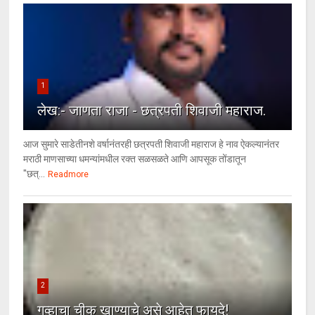
1
लेख:- जाणता राजा - छत्रपती शिवाजी महाराज.
आज सुमारे साडेतीनशे वर्षानंतरही छत्रपती शिवाजी महाराज हे नाव ऐकल्यानंतर
मराठी माणसाच्या धमन्यांमधील रक्त सळसळते आणि आपसूक तोंडातून
"छत्...
Readmore
2
गव्हाचा चीक खाण्याचे असे आहेत फायदे!