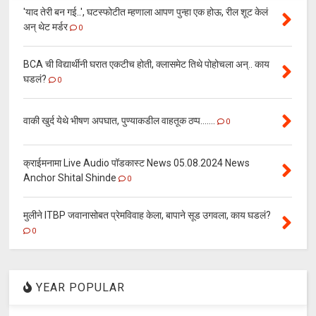
'याद तेरी बन गई..', घटस्फोटीत म्हणाला आपण पुन्हा एक होऊ, रील शूट केलं
अन् थेट मर्डर
0
BCA ची विद्यार्थीनी घरात एकटीच होती, क्लासमेट तिथे पोहोचला अन्.. काय
घडलं?
0
वाकी खुर्द येथे भीषण अपघात, पुण्याकडील वाहतूक ठप्प.......
0
क्राईमनामा Live Audio पॉडकास्ट News 05.08.2024 News
Anchor Shital Shinde
0
मुलीने ITBP जवानासोबत प्रेमविवाह केला, बापाने सूड उगवला, काय घडलं?
0
YEAR POPULAR