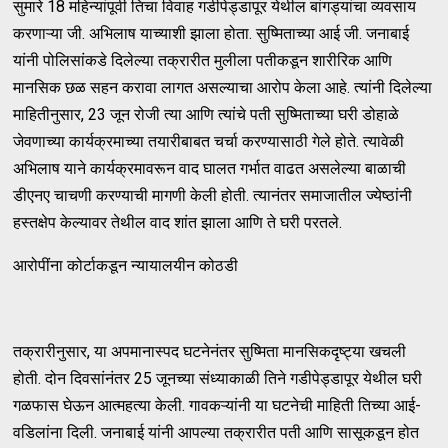
सुमारे 18 महिन्यांपूर्वी तिचा विवाह गडीपेड्डापूर येथील बांगड्यांचा व्यवसाय
करणाऱ्या जी. अभिलाष याच्याशी झाला होता. सुष्मिताच्या आई जी. जनाबाई
यांनी पोलिसांकडे दिलेल्या तक्रारीत मुलीला पतीकडून शारीरिक आणि
मानसिक छळ सहन करावा लागत असल्याचा आरोप केला आहे. त्यांनी दिलेल्या
माहितीनुसार, 23 जून रोजी त्या आणि त्यांचे पती सुष्मिताच्या घरी डोहाळे
जेवणाच्या कार्यक्रमाच्या तयारीबाबत चर्चा करण्यासाठी गेले होते. त्यावेळी
अभिलाष याने कार्यक्रमावरून वाद घालत गर्भात वाढत असलेल्या बाळाची
डीएनए चाचणी करण्याची मागणी केली होती. त्यानंतर समाजातील ज्येष्ठांनी
हस्तक्षेप केल्यावर तेथील वाद शांत झाला आणि ते घरी परतले.
आरोपींना कोर्टाकडून न्यायालयीन कोठडी
तक्रारीनुसार, या अपमानास्पद घटनेनंतर सुष्मिता मानसिकदृष्ट्या खचली
होती. दोन दिवसांनंतर 25 जूनच्या संध्याकाळी तिने गडीपेड्डापूर येथील घरी
गळफास घेऊन आत्महत्या केली. गावकऱ्यांनी या घटनेची माहिती तिच्या आई-
वडिलांना दिली. जनाबाई यांनी आपल्या तक्रारीत पती आणि सासूकडून होत