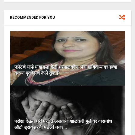
RECOMMENDED FOR YOU
फ्लॅटचे भाडे मागायला गेली घरमालकीण; पैसे मागितल्यावर हत्या
करून मृतदेहाचे केले तुकडे.
परीक्षा देऊन घरी परतत असताना शाळकरी मुलीवर वासनांध
ऑटो ड्रायव्हरची पडली नजर...