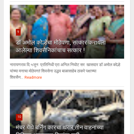
9
डॉ अमोल कोल्हेंचा मोठेपणा, सत्कार करायला
आलेल्या शिवसैनिकांचाच सत्कार !
नारायणराव दि.५जुन प्रतिनिधी प्रा अनिल निघोट सर खासदार डॉ अमोल कोल्हे
यांच्या मनाचा मोठेपणा! शिवसेना उद्धव बाळासाहेब ठाकरे पक्षाच्या
शिवसैन...
Readmore
10
मंचर येथे बर्निंग कारचा थरार,तीन वाहनांच्या