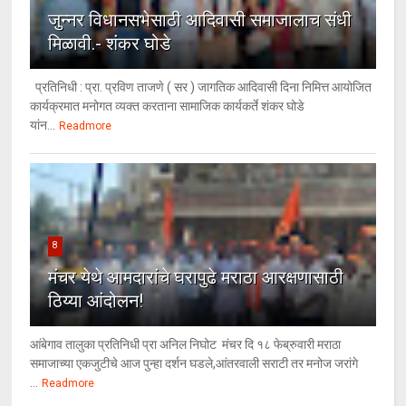
जुन्नर विधानसभेसाठी आदिवासी समाजालाच संधी
मिळावी.- शंकर घोडे
प्रतिनिधी : प्रा. प्रविण ताजणे ( सर ) जागतिक आदिवासी दिना निमित्त आयोजित
कार्यक्रमात मनोगत व्यक्त करताना सामाजिक कार्यकर्ते शंकर घोडे
यांन...
Readmore
8
मंचर येथे आमदारांचे घरापुढे मराठा आरक्षणासाठी
ठिय्या आंदोलन!
आंबेगाव तालुका प्रतिनिधी प्रा अनिल निघोट मंचर दि १८ फेब्रुवारी मराठा
समाजाच्या एकजुटीचे आज पुन्हा दर्शन घडले,आंतरवाली सराटी तर मनोज जरांगे
...
Readmore