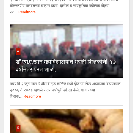
बीटस्तरीय यशवंतराव चव्हाण कला- क्रीडा व सांस्कृतिक महोत्सव मोठ्या
उत...
Readmore
4
डॉ एम.ए.खान महाविद्यालयात भरली शिक्षकांची १७
वर्षांनंतर परत शाळा.
मंचर दि.२ जुन मंचर येथील बी एड कॉलेज मध्ये झेड एम शेख अध्यापक विद्यालयात
२००६ ते २००८ म्हणजे सतरा वर्षापुर्वी डी.एड केलेल्या व सध्या
शिक्षक,...
Readmore
5