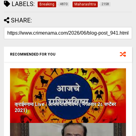
LABELS:
Breaking
Maharashtra
4870
2158
SHARE:
RECOMMENDED FOR YOU
क्राईमनामा Live | आजचे राशीभविष्य ( मंगळवार 2८ सप्टेंबर
2021)