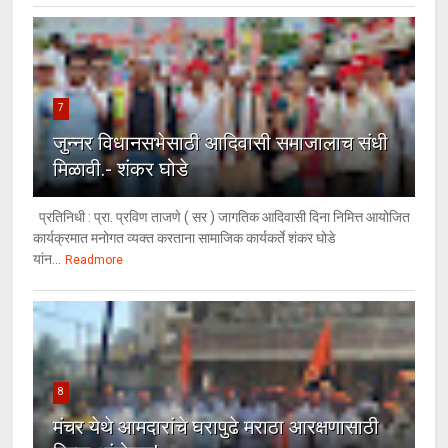
7
जुन्नर विधानसभेसाठी आदिवासी समाजालाच संधी
मिळावी.- शंकर घोडे
प्रतिनिधी : प्रा. प्रविण ताजणे ( सर ) जागतिक आदिवासी दिना निमित्त आयोजित
कार्यक्रमात मनोगत व्यक्त करताना सामाजिक कार्यकर्ते शंकर घोडे
यांन...
Readmore
8
मंचर येथे आमदारांचे घरापुढे मराठा आरक्षणासाठी