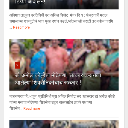
ठिय्या आंदोलन!
आंबेगाव तालुका प्रतिनिधी प्रा अनिल निघोट मंचर दि १८ फेब्रुवारी मराठा
समाजाच्या एकजुटीचे आज पुन्हा दर्शन घडले,आंतरवाली सराटी तर मनोज जरांगे
...
Readmore
9
डॉ अमोल कोल्हेंचा मोठेपणा, सत्कार करायला
आलेल्या शिवसैनिकांचाच सत्कार !
नारायणराव दि.५जुन प्रतिनिधी प्रा अनिल निघोट सर खासदार डॉ अमोल कोल्हे
यांच्या मनाचा मोठेपणा! शिवसेना उद्धव बाळासाहेब ठाकरे पक्षाच्या
शिवसैन...
Readmore