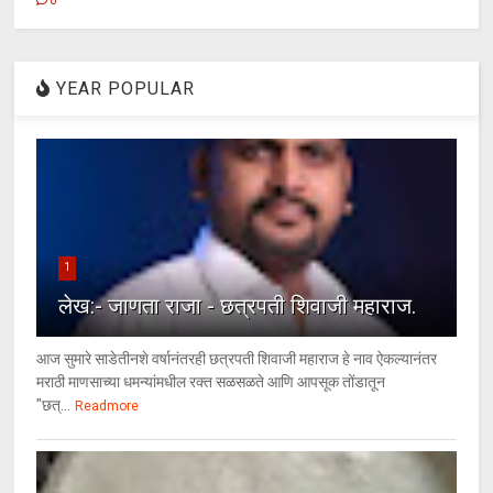
0
YEAR POPULAR
1
लेख:- जाणता राजा - छत्रपती शिवाजी महाराज.
आज सुमारे साडेतीनशे वर्षानंतरही छत्रपती शिवाजी महाराज हे नाव ऐकल्यानंतर
मराठी माणसाच्या धमन्यांमधील रक्त सळसळते आणि आपसूक तोंडातून
"छत्...
Readmore