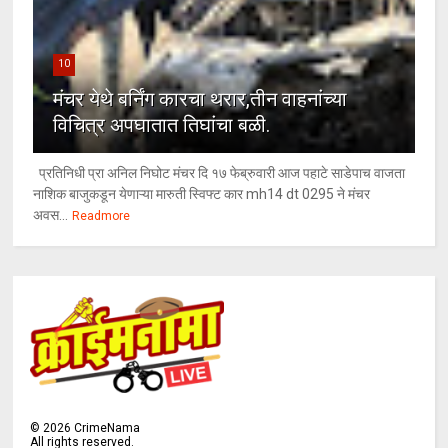
10
मंचर येथे बर्निंग कारचा थरार,तीन वाहनांच्या
विचित्र अपघातात तिघांचा बळी.
प्रतिनिधी प्रा अनिल निघोट मंचर दि १७ फेब्रुवारी आज पहाटे साडेपाच वाजता
नाशिक बाजुकडून येणाऱ्या मारुती स्विफ्ट कार mh14 dt 0295 ने मंचर
अवस...
Readmore
©
2026
CrimeNama
All rights reserved.