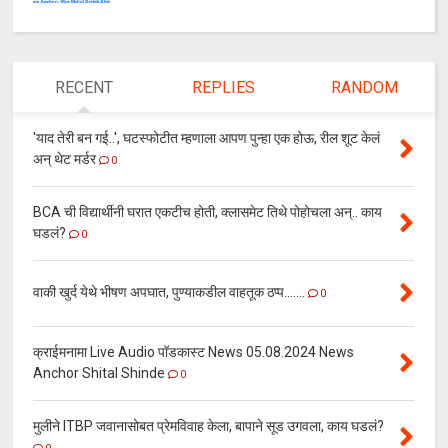
RECENT
REPLIES
RANDOM
'याद तेरी बन गई..', घटस्फोटीत म्हणाला आपण पुन्हा एक होऊ, रील शूट केलं
अन् थेट मर्डर
0
BCA ची विद्यार्थीनी घरात एकटीच होती, क्लासमेट तिथे पोहोचला अन्.. काय
घडलं?
0
वाकी खुर्द येथे भीषण अपघात, पुण्याकडील वाहतूक ठप्प.......
0
क्राईमनामा Live Audio पॉडकास्ट News 05.08.2024 News
Anchor Shital Shinde
0
मुलीने ITBP जवानासोबत प्रेमविवाह केला, बापाने सूड उगवला, काय घडलं?