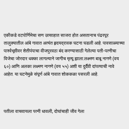
एकीकडे वटपोर्णिमेचा सण उत्साहात साजरा होत असतानाच पंढरपूर
तालुक्यातील आंबे गावात अत्यंत हृदयद्रावक घटना घडली आहे. पावसाळ्याच्या
पार्श्वभूमीवर शेतीपंपाचा वीजपुरवठा बंद करण्यासाठी गेलेल्या पती-पत्नीचा
विजेचा जोरदार धक्का लागल्याने जागीच मृत्यू झाला.लक्ष्मण बाबू नागणे (वय
६०) आणि अलका लक्ष्मण नागणे (वय ५५) अशी या दुर्दैवी दांपत्याची नावे
आहेत. या घटनेमुळे संपूर्ण आंबे गावात शोककळा पसरली आहे.
पतीला वाचवायला पत्नी धावली, दोघांचाही जीव गेला