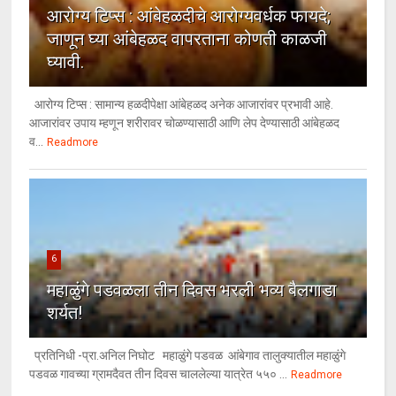
आरोग्य टिप्स : आंबेहळदीचे आरोग्यवर्धक फायदे;
जाणून घ्या आंबेहळद वापरताना कोणती काळजी
घ्यावी.
आरोग्य टिप्स : सामान्य हळदीपेक्षा आंबेहळद अनेक आजारांवर प्रभावी आहे.
आजारांवर उपाय म्हणून शरीरावर चोळण्यासाठी आणि लेप देण्यासाठी आंबेहळद
व...
Readmore
6
महाळुंगे पडवळला तीन दिवस भरली भव्य बैलगाडा
शर्यत!
प्रतिनिधी -प्रा.अनिल निघोट महाळुंगे पडवळ आंबेगाव तालुक्यातील महाळुंगे
पडवळ गावच्या ग्रामदैवत तीन दिवस चाललेल्या यात्रेत ५५० ...
Readmore