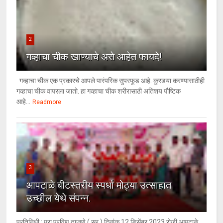
2
गव्हाचा चीक खाण्याचे असे आहेत फायदे!
गव्हाचा चीक एक प्रकारचे आपले पारंपरिक सुपरफूड आहे. कुरडया करण्यासाठीही
गव्हाचा चीक वापरला जातो. हा गव्हाचा चीक शरीरासाठी अतिशय पौष्टिक
आहे...
Readmore
3
आपटाळे बीटस्तरीय स्पर्धा मोठ्या उत्साहात
उच्छील येथे संपन्न.
प्रतिनिधी : प्रा.प्रविण ताजणे ( सर ) दिनांक 12 डिसेंबर 2023 रोजी आपटाळे