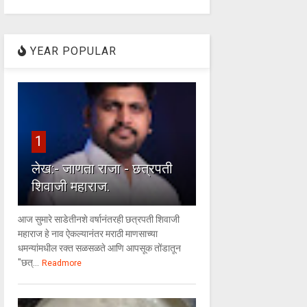
YEAR POPULAR
1
लेख:- जाणता राजा - छत्रपती
शिवाजी महाराज.
आज सुमारे साडेतीनशे वर्षानंतरही छत्रपती शिवाजी
महाराज हे नाव ऐकल्यानंतर मराठी माणसाच्या
धमन्यांमधील रक्त सळसळते आणि आपसूक तोंडातून
"छत्...
Readmore