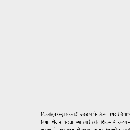
दिल्लीहून अमृतसरसाठी उड्डाण घेतलेल्या एअर इंडियाच
विमान थेट पाकिस्तानच्या हवाई हद्दीत शिरल्याची खळ
तणावपूर्ण संबंध पाहता ही घटना अत्यंत संवेदनशील मान