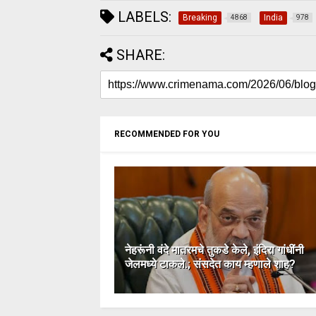
LABELS:
Breaking
India
4868
978
SHARE:
RECOMMENDED FOR YOU
नेहरूंनी वंदे मातरमचे तुकडे केले, इंदिरा गांधींनी
जेलमध्ये टाकले.; संसदेत काय म्हणाले शाह?