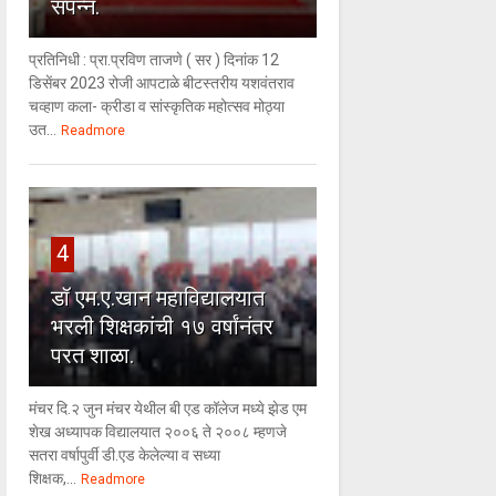
संपन्न.
प्रतिनिधी : प्रा.प्रविण ताजणे ( सर ) दिनांक 12
डिसेंबर 2023 रोजी आपटाळे बीटस्तरीय यशवंतराव
चव्हाण कला- क्रीडा व सांस्कृतिक महोत्सव मोठ्या
उत...
Readmore
4
डॉ एम.ए.खान महाविद्यालयात
भरली शिक्षकांची १७ वर्षांनंतर
परत शाळा.
मंचर दि.२ जुन मंचर येथील बी एड कॉलेज मध्ये झेड एम
शेख अध्यापक विद्यालयात २००६ ते २००८ म्हणजे
सतरा वर्षापुर्वी डी.एड केलेल्या व सध्या
शिक्षक,...
Readmore