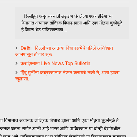
दिल्लीहून अमृतसरसाठी उड्डाण घेतलेल्या एअर इंडियाच्या
विमानात अचानक तांत्रिक बिघाड झाला आणि एका मोठ्या चुकीमुळे
हे विमान थेट पाकिस्तानच्या ...
Delhi : दिल्लीच्या आठव्या विधानसभेचे पहिले अधिवेशन
आजपासून होणार सुरू.
क्राईमनामा Live News Top Bulletin.
हिंदू मुलींना कब्रस्तानात नेऊन करायचे नको ते, असा झाला
खुलासा.
्या विमानात अचानक तांत्रिक बिघाड झाला आणि एका मोठ्या चुकीमुळे हे
बळजनक घटना समोर आली आहे.भारत आणि पाकिस्तान या दोन्ही देशांमधील
ली जात आहे. पाकिस्तानच्या एअर ट्रॅफिक कंट्रोलने या विमानाबाबत तात्काळ