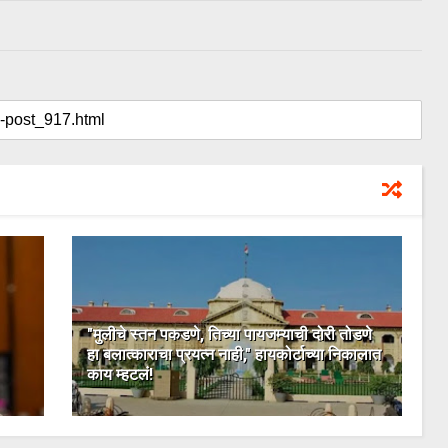
"मुलीचे स्तन पकडणे, तिच्या पायजम्याची दोरी तोडणे
हा बलात्काराचा प्रयत्न नाही," हायकोर्टाच्या निकालात
काय म्हटलं!