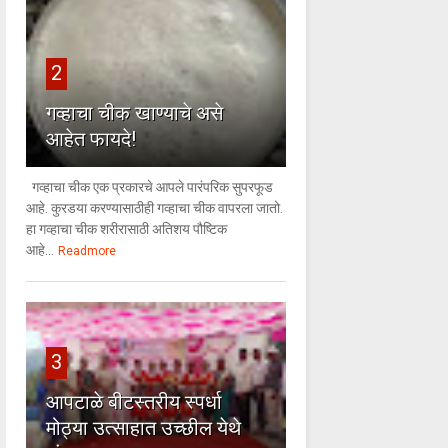
2
गव्हाचा चीक खाण्याचे असे
आहेत फायदे!
गव्हाचा चीक एक प्रकारचे आपले पारंपरिक सुपरफूड
आहे. कुरडया करण्यासाठीही गव्हाचा चीक वापरला जातो.
हा गव्हाचा चीक शरीरासाठी अतिशय पौष्टिक
आहे...
Readmore
3
आपटाळे बीटस्तरीय स्पर्धा
मोठ्या उत्साहात उच्छील येथे