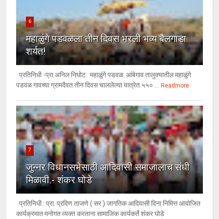
6
महाळुंगे पडवळला तीन दिवस भरली भव्य बैलगाडा
शर्यत!
प्रतिनिधी -प्रा.अनिल निघोट महाळुंगे पडवळ आंबेगाव तालुक्यातील महाळुंगे
पडवळ गावच्या ग्रामदैवत तीन दिवस चाललेल्या यात्रेत ५५० ...
Readmore
7
जुन्नर विधानसभेसाठी आदिवासी समाजालाच संधी
मिळावी.- शंकर घोडे
प्रतिनिधी : प्रा. प्रविण ताजणे ( सर ) जागतिक आदिवासी दिना निमित्त आयोजित
कार्यक्रमात मनोगत व्यक्त करताना सामाजिक कार्यकर्ते शंकर घोडे