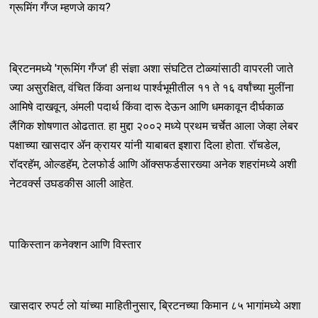
ग्रूमिंग गँग्ज म्हणजे काय?
ब्रिटनमध्ये 'ग्रूमिंग गँग्ज' ही संज्ञा अशा संघटित टोळ्यांसाठी वापरली जाते
ज्या असुरक्षित, वंचित किंवा अनाथ पार्श्वभूमीतील ११ ते १६ वर्षांच्या मुलींना
आमिषे दाखवून, अंमली पदार्थ किंवा दारू देऊन आणि धमकावून दीर्घकाळ
लैंगिक शोषणात ओढतात. हा मुद्दा २००२ मध्ये प्रथम चर्चेत आला जेव्हा लेबर
पक्षाच्या खासदार ॲन क्रायर यांनी याबाबत इशारा दिला होता. रॉचडेल,
रॉदरहॅम, ओल्डहॅम, टेलफोर्ड आणि ऑक्सफर्डसारख्या अनेक शहरांमध्ये अशी
नेटवर्क्स उघडकीस आली आहेत.
पाकिस्तान कनेक्शन आणि विस्तार
खासदार रुपर्ट लो यांच्या माहितीनुसार, ब्रिटनच्या किमान ८५ भागांमध्ये अशा