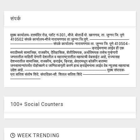
संपर्क
मुख्य कार्यालय- दत्तमंदिर रोड, प्लॉट नं-301, मौजे. बोतार्डे पो. खानगाव, ता. जुन्नर जि. पुणे
410502 संपर्क कार्य‍ालय-मौजे नारायणगाव ता.जुन्नर जि.पुणे. ------------------------------------------
--------------------------------------------- संपर्क कार्यालय- नारायणगाव ता. जुन्नर जि. पुणे 410504 -
-------------------------------------------------------------------------------------- क्राईमनामा लाईव ही एक
मराठीमध्ये सामाजिक, राजकीय, ऐतिहासिक, शेतीविषयक, अर्थविषयक तसेच गुन्हेगारी
जगतातील माहिती देणारी देशातील व महाराष्ट्रातील महत्वाची वेबसाईट आहे, राज्यासह
देशभरातील सामाजिक, राजकीय, क्राईम, क्रिडा, क्षेत्रामधून ब्रेकींग बातम्या
जनसामान्यांपर्यंत पोहोचवणे व जाणिवजागृती करणे हाच क्राईमनामा लाईव वेब न्यूजचा महत्वाचा
उद्देश आहे. --------------------------------------------------------------------------------------- मुख्य संपादक-
प्रा.सतिश संतोष शिंदे. संपादिका-सौ. शितल सतिश शिंदे -------------------------------------------------
--------------------------------
100+ Social Counters
WEEK TRENDING