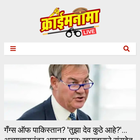
गँग्स ऑफ पाकिस्तान? 'तुझा देव कुठे आहे?'...