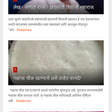
लेख:- जाणता राजा - छत्रपती शिवाजी महाराज.
आज सुमारे साडेतीनशे वर्षानंतरही छत्रपती शिवाजी महाराज हे नाव ऐकल्यानंतर
मराठी माणसाच्या धमन्यांमधील रक्त सळसळते आणि आपसूक तोंडातून
"छत्...
Readmore
2
गव्हाचा चीक खाण्याचे असे आहेत फायदे!
गव्हाचा चीक एक प्रकारचे आपले पारंपरिक सुपरफूड आहे. कुरडया करण्यासाठीही
गव्हाचा चीक वापरला जातो. हा गव्हाचा चीक शरीरासाठी अतिशय पौष्टिक
आहे...
Readmore