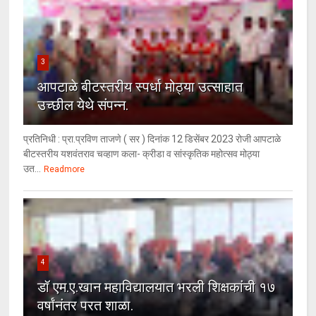
3
आपटाळे बीटस्तरीय स्पर्धा मोठ्या उत्साहात
उच्छील येथे संपन्न.
प्रतिनिधी : प्रा.प्रविण ताजणे ( सर ) दिनांक 12 डिसेंबर 2023 रोजी आपटाळे
बीटस्तरीय यशवंतराव चव्हाण कला- क्रीडा व सांस्कृतिक महोत्सव मोठ्या
उत...
Readmore
4
डॉ एम.ए.खान महाविद्यालयात भरली शिक्षकांची १७
वर्षांनंतर परत शाळा.