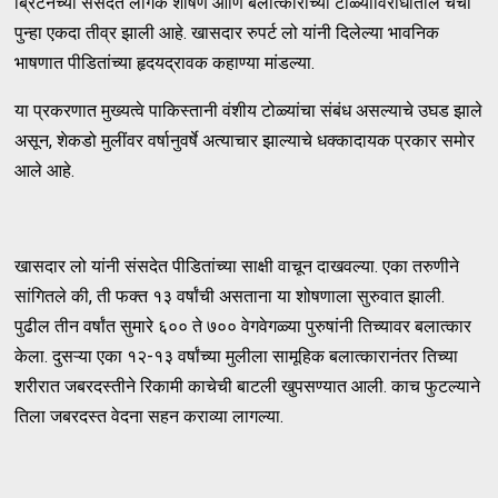
ब्रिटनच्या संसदेत लैंगिक शोषण आणि बलात्काराच्या टोळ्यांविरोधातील चर्चा
पुन्हा एकदा तीव्र झाली आहे. खासदार रुपर्ट लो यांनी दिलेल्या भावनिक
भाषणात पीडितांच्या हृदयद्रावक कहाण्या मांडल्या.
या प्रकरणात मुख्यत्वे पाकिस्तानी वंशीय टोळ्यांचा संबंध असल्याचे उघड झाले
असून, शेकडो मुलींवर वर्षानुवर्षे अत्याचार झाल्याचे धक्कादायक प्रकार समोर
आले आहे.
खासदार लो यांनी संसदेत पीडितांच्या साक्षी वाचून दाखवल्या. एका तरुणीने
सांगितले की, ती फक्त १३ वर्षांची असताना या शोषणाला सुरुवात झाली.
पुढील तीन वर्षांत सुमारे ६०० ते ७०० वेगवेगळ्या पुरुषांनी तिच्यावर बलात्कार
केला. दुसऱ्या एका १२-१३ वर्षांच्या मुलीला सामूहिक बलात्कारानंतर तिच्या
शरीरात जबरदस्तीने रिकामी काचेची बाटली खुपसण्यात आली. काच फुटल्याने
तिला जबरदस्त वेदना सहन कराव्या लागल्या.