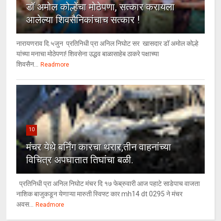
डॉ अमोल कोल्हेंचा मोठेपणा, सत्कार करायला
आलेल्या शिवसैनिकांचाच सत्कार !
नारायणराव दि.५जुन प्रतिनिधी प्रा अनिल निघोट सर खासदार डॉ अमोल कोल्हे
यांच्या मनाचा मोठेपणा! शिवसेना उद्धव बाळासाहेब ठाकरे पक्षाच्या
शिवसैन...
Readmore
10
मंचर येथे बर्निंग कारचा थरार,तीन वाहनांच्या
विचित्र अपघातात तिघांचा बळी.
प्रतिनिधी प्रा अनिल निघोट मंचर दि १७ फेब्रुवारी आज पहाटे साडेपाच वाजता
नाशिक बाजुकडून येणाऱ्या मारुती स्विफ्ट कार mh14 dt 0295 ने मंचर
अवस...
Readmore