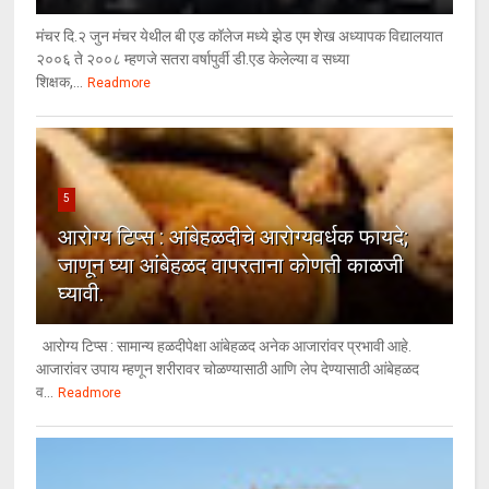
मंचर दि.२ जुन मंचर येथील बी एड कॉलेज मध्ये झेड एम शेख अध्यापक विद्यालयात
२००६ ते २००८ म्हणजे सतरा वर्षापुर्वी डी.एड केलेल्या व सध्या
शिक्षक,...
Readmore
5
आरोग्य टिप्स : आंबेहळदीचे आरोग्यवर्धक फायदे;
जाणून घ्या आंबेहळद वापरताना कोणती काळजी
घ्यावी.
आरोग्य टिप्स : सामान्य हळदीपेक्षा आंबेहळद अनेक आजारांवर प्रभावी आहे.
आजारांवर उपाय म्हणून शरीरावर चोळण्यासाठी आणि लेप देण्यासाठी आंबेहळद
व...
Readmore