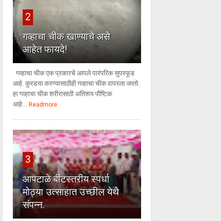
2
गव्हाचा चीक खाण्याचे असे
आहेत फायदे!
गव्हाचा चीक एक प्रकारचे आपले पारंपरिक सुपरफूड
आहे. कुरडया करण्यासाठीही गव्हाचा चीक वापरला जातो.
हा गव्हाचा चीक शरीरासाठी अतिशय पौष्टिक
आहे...
Readmore
3
आपटाळे बीटस्तरीय स्पर्धा
मोठ्या उत्साहात उच्छील येथे
संपन्न.