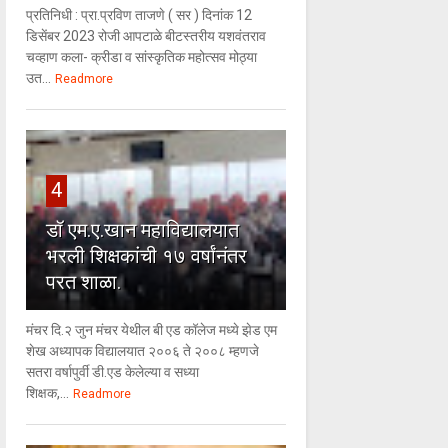
प्रतिनिधी : प्रा.प्रविण ताजणे ( सर ) दिनांक 12
डिसेंबर 2023 रोजी आपटाळे बीटस्तरीय यशवंतराव
चव्हाण कला- क्रीडा व सांस्कृतिक महोत्सव मोठ्या
उत...
Readmore
4
डॉ एम.ए.खान महाविद्यालयात
भरली शिक्षकांची १७ वर्षांनंतर
परत शाळा.
मंचर दि.२ जुन मंचर येथील बी एड कॉलेज मध्ये झेड एम
शेख अध्यापक विद्यालयात २००६ ते २००८ म्हणजे
सतरा वर्षापुर्वी डी.एड केलेल्या व सध्या
शिक्षक,...
Readmore