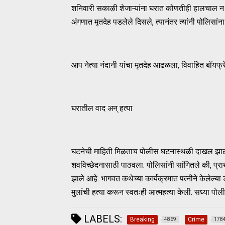
शनिवारी सकाळी शेजाऱ्यांना घरात कोणतीही हालचाल न 
अंगणात मृतदेह पडलेले दिसले, त्यानंतर त्यांनी पोलिसांन
आप नेत्या नंदानी यांचा मृतदेह आढळला, विवाहित बॉयफ्
घरातील वाद अन् हत्या
घटनेची माहिती मिळताच पोलीस घटनास्थळी दाखल झाले आण
शवविच्छेदनासाठी पाठवला. पोलिसांनी सांगितले की, प्र
झाले आहे. भागवत कथेच्या कार्यक्रमात पत्नीने केलेल्या 
मुलांची हत्या करून स्वतःही आत्महत्या केली. सध्या प
LABELS:
Breaking
Crime
4869
178