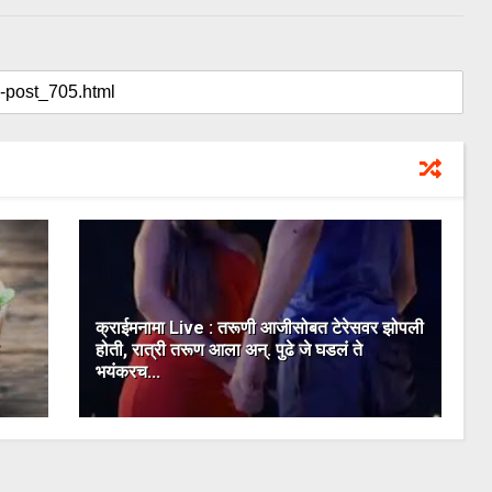
क्राईमनामा Live : तरूणी आजीसोबत टेरेसवर झोपली
होती, रात्री तरूण आला अन्. पुढे जे घडलं ते
भयंकरच...