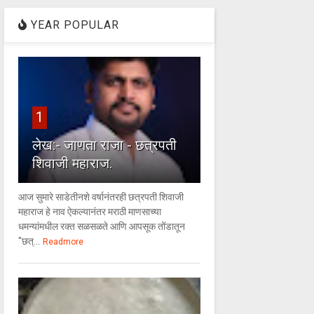
YEAR POPULAR
1
लेख:- जाणता राजा - छत्रपती
शिवाजी महाराज.
आज सुमारे साडेतीनशे वर्षानंतरही छत्रपती शिवाजी
महाराज हे नाव ऐकल्यानंतर मराठी माणसाच्या
धमन्यांमधील रक्त सळसळते आणि आपसूक तोंडातून
"छत्...
Readmore