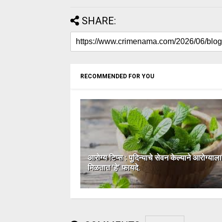
SHARE:
RECOMMENDED FOR YOU
आरोग्य टिप्स : पुदिन्याचे सेवन केल्याने आरोग्याला
मिळतात 'हे' फायदे.