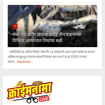
10
मंचर येथे बर्निंग कारचा थरार,तीन वाहनांच्या
विचित्र अपघातात तिघांचा बळी.
प्रतिनिधी प्रा अनिल निघोट मंचर दि १७ फेब्रुवारी आज पहाटे साडेपाच वाजता
नाशिक बाजुकडून येणाऱ्या मारुती स्विफ्ट कार mh14 dt 0295 ने मंचर
अवस...
Readmore