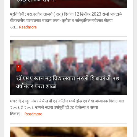
प्रतिनिधी : प्रा.प्रविण ताजणे ( सर ) दिनांक 12 डिसेंबर 2023 रोजी आपटाळे
बीटस्तरीय यशवंतराव चव्हाण कला- क्रीडा व सांस्कृतिक महोत्सव मोठ्या
उत...
Readmore
4
डॉ एम.ए.खान महाविद्यालयात भरली शिक्षकांची १७
वर्षांनंतर परत शाळा.
मंचर दि.२ जुन मंचर येथील बी एड कॉलेज मध्ये झेड एम शेख अध्यापक विद्यालयात
२००६ ते २००८ म्हणजे सतरा वर्षापुर्वी डी.एड केलेल्या व सध्या
शिक्षक,...
Readmore