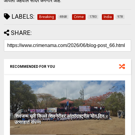
आपला अहवाल सादर करणार आहे.
LABELS:
Breaking
Crime
India
4868
1783
978
SHARE:
RECOMMENDED FOR YOU
शिवजन्म भूमी किल्ले शिवनेरीवर आंतरराष्ट्रीय योग दिन
उत्साहात संपन्न