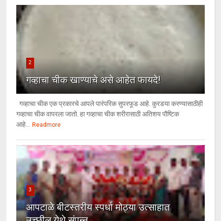
2
गव्हाचा चीक खाण्याचे असे आहेत फायदे!
गव्हाचा चीक एक प्रकारचे आपले पारंपरिक सुपरफूड आहे. कुरडया करण्यासाठीही
गव्हाचा चीक वापरला जातो. हा गव्हाचा चीक शरीरासाठी अतिशय पौष्टिक
आहे...
Readmore
3
आपटाळे बीटस्तरीय स्पर्धा मोठ्या उत्साहात
उच्छील येथे संपन्न.