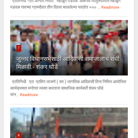
प्रतिनिधी -प्रा.अनिल निघोट महाळुंगे पडवळ आंबेगाव तालुक्यातील महाळुंगे
पडवळ गावच्या ग्रामदैवत तीन दिवस चाललेल्या यात्रेत ५५० ...
Readmore
7
जुन्नर विधानसभेसाठी आदिवासी समाजालाच संधी
मिळावी.- शंकर घोडे
प्रतिनिधी : प्रा. प्रविण ताजणे ( सर ) जागतिक आदिवासी दिना निमित्त आयोजित
कार्यक्रमात मनोगत व्यक्त करताना सामाजिक कार्यकर्ते शंकर घोडे
यांन...
Readmore
8