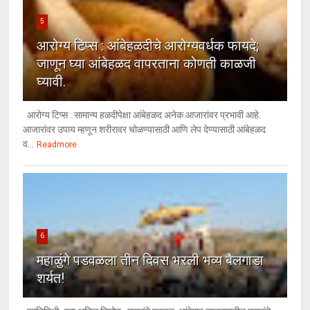
5
आरोग्य टिप्स : आंबेहळदीचे आरोग्यवर्धक फायदे;
जाणून घ्या आंबेहळद वापरताना कोणती काळजी
घ्यावी.
आरोग्य टिप्स : सामान्य हळदीपेक्षा आंबेहळद अनेक आजारांवर प्रभावी आहे.
आजारांवर उपाय म्हणून शरीरावर चोळण्यासाठी आणि लेप देण्यासाठी आंबेहळद
व...
Readmore
6
महाळुंगे पडवळला तीन दिवस भरली भव्य बैलगाडा
शर्यत!