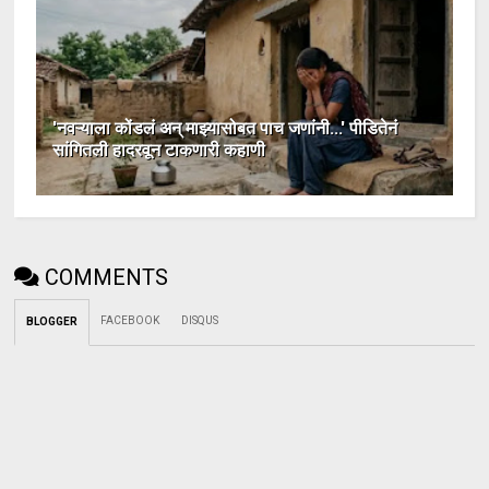
'नवऱ्याला कोंडलं अन् माझ्यासोबत पाच जणांनी...' पीडितेनं
सांगितली हादरवून टाकणारी कहाणी
COMMENTS
FACEBOOK
DISQUS
BLOGGER