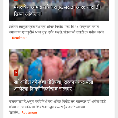
मंचर येथे आमदारांचे घरापुढे मराठा आरक्षणासाठी
ठिय्या आंदोलन!
आंबेगाव तालुका प्रतिनिधी प्रा अनिल निघोट मंचर दि १८ फेब्रुवारी मराठा
समाजाच्या एकजुटीचे आज पुन्हा दर्शन घडले,आंतरवाली सराटी तर मनोज जरांगे
...
Readmore
9
डॉ अमोल कोल्हेंचा मोठेपणा, सत्कार करायला
आलेल्या शिवसैनिकांचाच सत्कार !
नारायणराव दि.५जुन प्रतिनिधी प्रा अनिल निघोट सर खासदार डॉ अमोल कोल्हे
यांच्या मनाचा मोठेपणा! शिवसेना उद्धव बाळासाहेब ठाकरे पक्षाच्या
शिवसैन...
Readmore