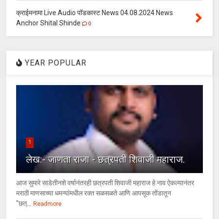
क्राईमनामा Live Audio पॉडकास्ट News 04.08.2024 News
Anchor Shital Shinde
0
YEAR POPULAR
1
लेख:- जाणता राजा - छत्रपती शिवाजी महाराज.
आज सुमारे साडेतीनशे वर्षानंतरही छत्रपती शिवाजी महाराज हे नाव ऐकल्यानंतर
मराठी माणसाच्या धमन्यांमधील रक्त सळसळते आणि आपसूक तोंडातून
"छत्...
Readmore