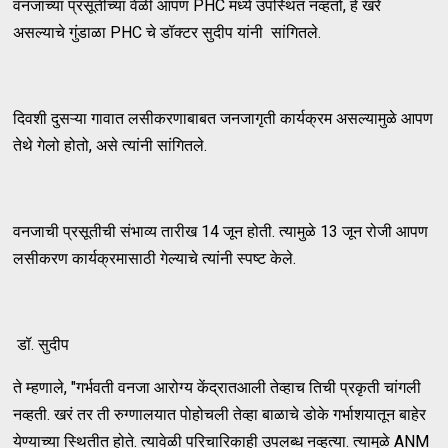
वनजाच्या प्रसूतीच्या वेळी आपण PHC मध्ये उपस्थित नव्हतो, हे खरे
असल्याचे गुंडाळा PHC चे डॉक्टर सुदीप यांनी सांगितले.
दिवशी दुसऱ्या गावात लसीकरणाबाबत जनजागृती कार्यक्रम असल्यामुळे आपण
तेथे गेलो होतो, असे त्यांनी सांगितले.
वनजाची प्रसूतीची संभाव्य तारीख 14 जून होती. त्यामुळे 13 जून रोजी आपण
लसीकरण कार्यक्रमासाठी गेल्याचे त्यांनी स्पष्ट केले.
डॉ. सुदीप
ते म्हणाले, "गर्भवती वनजा आरोग्य केंद्रातआली तेव्हाच तिची प्रकृती चांगली
नव्हती. खरं तर ती रुग्णालयात पोहोचली तेव्हा बाळाचे डोके गर्भाशयातून बाहेर
येण्याच्या स्थितीत होते. त्यावेळी परिचारिकाही उपलब्ध नव्हत्या. त्यामुळे ANM