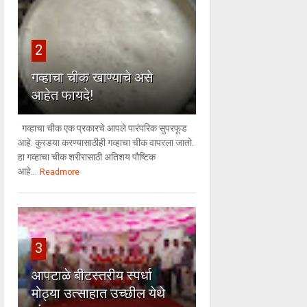
2
गव्हाचा चीक खाण्याचे असे
आहेत फायदे!
गव्हाचा चीक एक प्रकारचे आपले पारंपरिक सुपरफूड
आहे. कुरडया करण्यासाठीही गव्हाचा चीक वापरला जातो.
हा गव्हाचा चीक शरीरासाठी अतिशय पौष्टिक
आहे...
Readmore
3
आपटाळे बीटस्तरीय स्पर्धा
मोठ्या उत्साहात उच्छील येथे