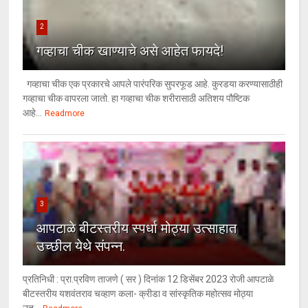
2
गव्हाचा चीक खाण्याचे असे आहेत फायदे!
गव्हाचा चीक एक प्रकारचे आपले पारंपरिक सुपरफूड आहे. कुरडया करण्यासाठीही
गव्हाचा चीक वापरला जातो. हा गव्हाचा चीक शरीरासाठी अतिशय पौष्टिक
आहे...
Readmore
3
आपटाळे बीटस्तरीय स्पर्धा मोठ्या उत्साहात
उच्छील येथे संपन्न.
प्रतिनिधी : प्रा.प्रविण ताजणे ( सर ) दिनांक 12 डिसेंबर 2023 रोजी आपटाळे
बीटस्तरीय यशवंतराव चव्हाण कला- क्रीडा व सांस्कृतिक महोत्सव मोठ्या
उत...