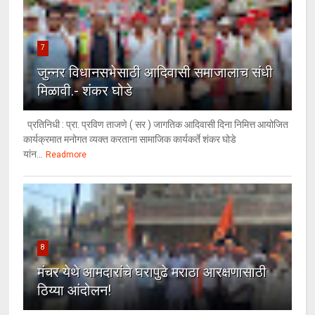
7
जुन्नर विधानसभेसाठी आदिवासी समाजालाच संधी
मिळावी.- शंकर घोडे
प्रतिनिधी : प्रा. प्रविण ताजणे ( सर ) जागतिक आदिवासी दिना निमित्त आयोजित
कार्यक्रमात मनोगत व्यक्त करताना सामाजिक कार्यकर्ते शंकर घोडे
यांन...
Readmore
8
मंचर येथे आमदारांचे घरापुढे मराठा आरक्षणासाठी
ठिय्या आंदोलन!