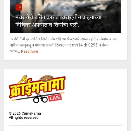
10
मंचर येथे बर्निंग कारचा थरार,तीन वाहनांच्या
विचित्र अपघातात तिघांचा बळी.
प्रतिनिधी प्रा अनिल निघोट मंचर दि १७ फेब्रुवारी आज पहाटे साडेपाच वाजता
नाशिक बाजुकडून येणाऱ्या मारुती स्विफ्ट कार mh14 dt 0295 ने मंचर
अवस...
Readmore
©
2026
CrimeNama
All rights reserved.