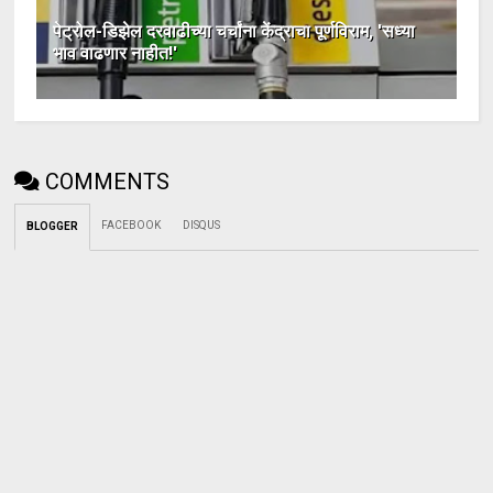
पेट्रोल-डिझेल दरवाढीच्या चर्चांना केंद्राचा पूर्णविराम, 'सध्या
भाव वाढणार नाहीत!'
COMMENTS
FACEBOOK
DISQUS
BLOGGER