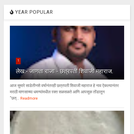
YEAR POPULAR
1
लेख:- जाणता राजा - छत्रपती शिवाजी महाराज.
आज सुमारे साडेतीनशे वर्षानंतरही छत्रपती शिवाजी महाराज हे नाव ऐकल्यानंतर
मराठी माणसाच्या धमन्यांमधील रक्त सळसळते आणि आपसूक तोंडातून
"छत्...
Readmore