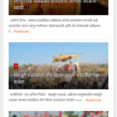
जाणून घ्या आंबेहळद वापरताना कोणती काळजी
घ्यावी.
आरोग्य टिप्स : सामान्य हळदीपेक्षा आंबेहळद अनेक आजारांवर प्रभावी आहे.
आजारांवर उपाय म्हणून शरीरावर चोळण्यासाठी आणि लेप देण्यासाठी आंबेहळद
व...
Readmore
6
महाळुंगे पडवळला तीन दिवस भरली भव्य बैलगाडा
शर्यत!
प्रतिनिधी -प्रा.अनिल निघोट महाळुंगे पडवळ आंबेगाव तालुक्यातील महाळुंगे
पडवळ गावच्या ग्रामदैवत तीन दिवस चाललेल्या यात्रेत ५५० ...
Readmore