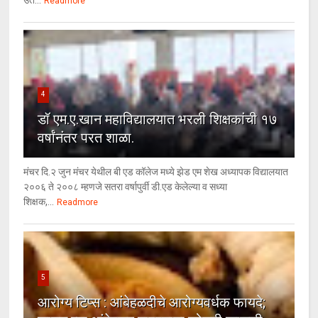
Readmore
4
डॉ एम.ए.खान महाविद्यालयात भरली शिक्षकांची १७
वर्षांनंतर परत शाळा.
मंचर दि.२ जुन मंचर येथील बी एड कॉलेज मध्ये झेड एम शेख अध्यापक विद्यालयात
२००६ ते २००८ म्हणजे सतरा वर्षापुर्वी डी.एड केलेल्या व सध्या
शिक्षक,...
Readmore
5
आरोग्य टिप्स : आंबेहळदीचे आरोग्यवर्धक फायदे;