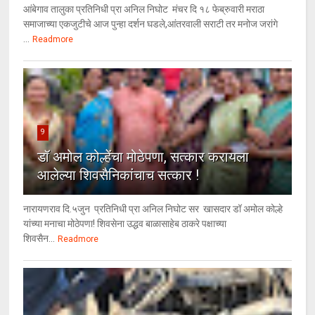
आंबेगाव तालुका प्रतिनिधी प्रा अनिल निघोट मंचर दि १८ फेब्रुवारी मराठा
समाजाच्या एकजुटीचे आज पुन्हा दर्शन घडले,आंतरवाली सराटी तर मनोज जरांगे
...
Readmore
9
डॉ अमोल कोल्हेंचा मोठेपणा, सत्कार करायला
आलेल्या शिवसैनिकांचाच सत्कार !
नारायणराव दि.५जुन प्रतिनिधी प्रा अनिल निघोट सर खासदार डॉ अमोल कोल्हे
यांच्या मनाचा मोठेपणा! शिवसेना उद्धव बाळासाहेब ठाकरे पक्षाच्या
शिवसैन...
Readmore