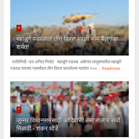
6
महाळुंगे पडवळला तीन दिवस भरली भव्य बैलगाडा
शर्यत!
प्रतिनिधी -प्रा.अनिल निघोट महाळुंगे पडवळ आंबेगाव तालुक्यातील महाळुंगे
पडवळ गावच्या ग्रामदैवत तीन दिवस चाललेल्या यात्रेत ५५० ...
Readmore
7
जुन्नर विधानसभेसाठी आदिवासी समाजालाच संधी
मिळावी.- शंकर घोडे