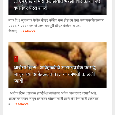
डॉ एम.ए.खान महाविद्यालयात भरली शिक्षकांची १७
वर्षांनंतर परत शाळा.
मंचर दि.२ जुन मंचर येथील बी एड कॉलेज मध्ये झेड एम शेख अध्यापक विद्यालयात
२००६ ते २००८ म्हणजे सतरा वर्षापुर्वी डी.एड केलेल्या व सध्या
शिक्षक,...
Readmore
5
आरोग्य टिप्स : आंबेहळदीचे आरोग्यवर्धक फायदे;
जाणून घ्या आंबेहळद वापरताना कोणती काळजी
घ्यावी.
आरोग्य टिप्स : सामान्य हळदीपेक्षा आंबेहळद अनेक आजारांवर प्रभावी आहे.
आजारांवर उपाय म्हणून शरीरावर चोळण्यासाठी आणि लेप देण्यासाठी आंबेहळद
व...
Readmore