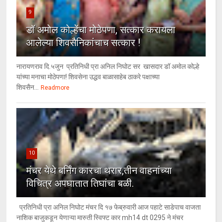
9
डॉ अमोल कोल्हेंचा मोठेपणा, सत्कार करायला
आलेल्या शिवसैनिकांचाच सत्कार !
नारायणराव दि.५जुन प्रतिनिधी प्रा अनिल निघोट सर खासदार डॉ अमोल कोल्हे
यांच्या मनाचा मोठेपणा! शिवसेना उद्धव बाळासाहेब ठाकरे पक्षाच्या
शिवसैन...
Readmore
10
मंचर येथे बर्निंग कारचा थरार,तीन वाहनांच्या
विचित्र अपघातात तिघांचा बळी.
प्रतिनिधी प्रा अनिल निघोट मंचर दि १७ फेब्रुवारी आज पहाटे साडेपाच वाजता
नाशिक बाजुकडून येणाऱ्या मारुती स्विफ्ट कार mh14 dt 0295 ने मंचर