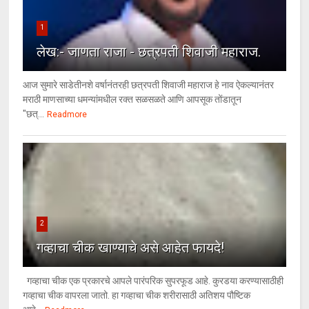
1
लेख:- जाणता राजा - छत्रपती शिवाजी महाराज.
आज सुमारे साडेतीनशे वर्षानंतरही छत्रपती शिवाजी महाराज हे नाव ऐकल्यानंतर
मराठी माणसाच्या धमन्यांमधील रक्त सळसळते आणि आपसूक तोंडातून
"छत्...
Readmore
2
गव्हाचा चीक खाण्याचे असे आहेत फायदे!
गव्हाचा चीक एक प्रकारचे आपले पारंपरिक सुपरफूड आहे. कुरडया करण्यासाठीही
गव्हाचा चीक वापरला जातो. हा गव्हाचा चीक शरीरासाठी अतिशय पौष्टिक