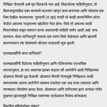
निखिल गोस्वामी असे मृत बिल्डरचे नाव आहे. मिळालेल्या माहितीनुसार, तो
बिलासपूरमधील एका बारमध्ये बाउन्सर म्हणून काम करायचा आणि सोबतच एक
जिम देखील चालवायचा. गुरुवारी (4 जून) रात्री तो काही कामानिमित्त कोटा
येथील आपल्या भाड्याच्या खोलीवर गेला होता. तिथे तो आपल्या काही
मित्रांसोबत बसून मद्यपान करत असल्याची माहिती समोर आली आहे. याच
दरम्यान, भोला मानिकपुरी नावाचा एक तरुण तिथे पोहोचला आणि खाजगी
कारणावरून त्या दोघांमध्ये जोरदार वादावादी सुरू झाली.
प्रत्यक्षदर्शींनी काय सांगितले?
प्रत्यक्षदर्शींनी दिलेल्या माहितीनुसार आणि पोलिसांच्या प्राथमिक
तपासानुसार, हा वाद अचानक इतका वाढला की आरोपीने आधी निखिलच्या
डोळ्यात मिरची पूड फेकली. डोळ्यात मिरची गेल्यामुळे निखिलला काही
समजायच्या आतच आरोपीने जवळच पडलेला एक जड दगड उचलला आणि
त्याच्यावर जीवघेणा हल्ला केला. डोक्यावर आणि शरीराच्या इतर भागांवर गंभीर
दुखापत झाल्यामुळे निखिल रक्ताच्या थारोळ्यात तिथेच कोसळला.
विवाहित महिलेसोबत संबंध?