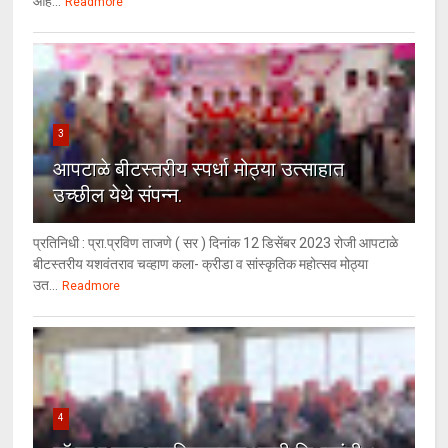
आहे...
Readmore
3
आपटाळे बीटस्तरीय स्पर्धा मोठ्या उत्साहात
उच्छील येथे संपन्न.
प्रतिनिधी : प्रा.प्रविण ताजणे ( सर ) दिनांक 12 डिसेंबर 2023 रोजी आपटाळे
बीटस्तरीय यशवंतराव चव्हाण कला- क्रीडा व सांस्कृतिक महोत्सव मोठ्या
उत...
Readmore
4