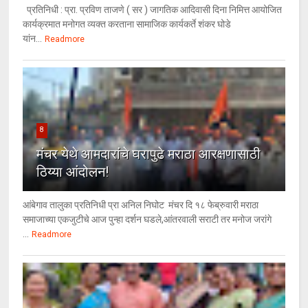
प्रतिनिधी : प्रा. प्रविण ताजणे ( सर ) जागतिक आदिवासी दिना निमित्त आयोजित
कार्यक्रमात मनोगत व्यक्त करताना सामाजिक कार्यकर्ते शंकर घोडे
यांन...
Readmore
8
मंचर येथे आमदारांचे घरापुढे मराठा आरक्षणासाठी
ठिय्या आंदोलन!
आंबेगाव तालुका प्रतिनिधी प्रा अनिल निघोट मंचर दि १८ फेब्रुवारी मराठा
समाजाच्या एकजुटीचे आज पुन्हा दर्शन घडले,आंतरवाली सराटी तर मनोज जरांगे
...
Readmore