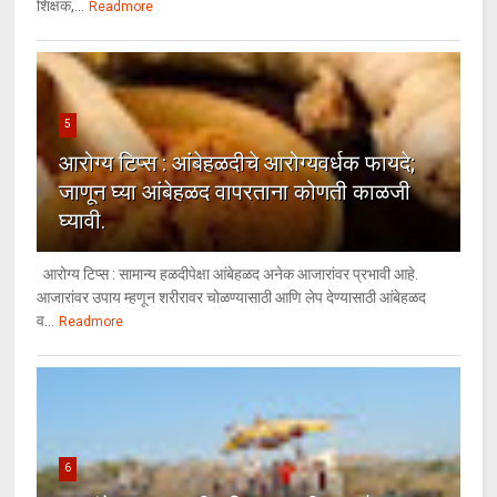
शिक्षक,...
Readmore
5
आरोग्य टिप्स : आंबेहळदीचे आरोग्यवर्धक फायदे;
जाणून घ्या आंबेहळद वापरताना कोणती काळजी
घ्यावी.
आरोग्य टिप्स : सामान्य हळदीपेक्षा आंबेहळद अनेक आजारांवर प्रभावी आहे.
आजारांवर उपाय म्हणून शरीरावर चोळण्यासाठी आणि लेप देण्यासाठी आंबेहळद
व...
Readmore
6