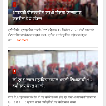
3
आपटाळे बीटस्तरीय स्पर्धा मोठ्या उत्साहात
उच्छील येथे संपन्न.
प्रतिनिधी : प्रा.प्रविण ताजणे ( सर ) दिनांक 12 डिसेंबर 2023 रोजी आपटाळे
बीटस्तरीय यशवंतराव चव्हाण कला- क्रीडा व सांस्कृतिक महोत्सव मोठ्या
उत...
Readmore
4
डॉ एम.ए.खान महाविद्यालयात भरली शिक्षकांची १७
वर्षांनंतर परत शाळा.
मंचर दि.२ जुन मंचर येथील बी एड कॉलेज मध्ये झेड एम शेख अध्यापक विद्यालयात
२००६ ते २००८ म्हणजे सतरा वर्षापुर्वी डी.एड केलेल्या व सध्या