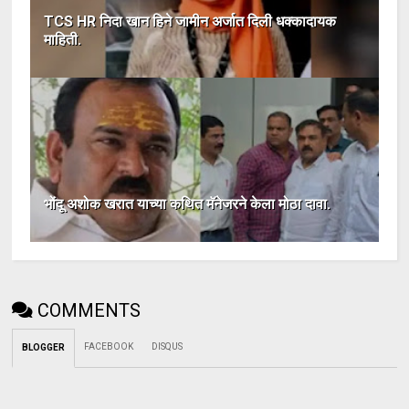
TCS HR निदा खान हिने जामीन अर्जात दिली धक्कादायक
माहिती.
भोंदू अशोक खरात याच्या कथित मॅनेजरने केला मोठा दावा.
COMMENTS
FACEBOOK
DISQUS
BLOGGER