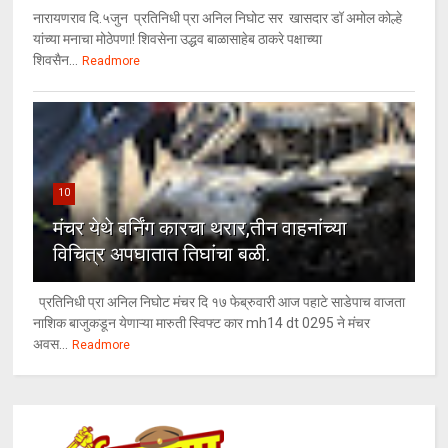
नारायणराव दि.५जुन प्रतिनिधी प्रा अनिल निघोट सर खासदार डॉ अमोल कोल्हे
यांच्या मनाचा मोठेपणा! शिवसेना उद्धव बाळासाहेब ठाकरे पक्षाच्या
शिवसैन...
Readmore
10
मंचर येथे बर्निंग कारचा थरार,तीन वाहनांच्या
विचित्र अपघातात तिघांचा बळी.
प्रतिनिधी प्रा अनिल निघोट मंचर दि १७ फेब्रुवारी आज पहाटे साडेपाच वाजता
नाशिक बाजुकडून येणाऱ्या मारुती स्विफ्ट कार mh14 dt 0295 ने मंचर
अवस...
Readmore