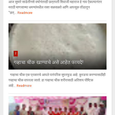
आज सुमारे साडेतीनशे वर्षानंतरही छत्रपती शिवाजी महाराज हे नाव ऐकल्यानंतर
मराठी माणसाच्या धमन्यांमधील रक्त सळसळते आणि आपसूक तोंडातून
"छत्...
Readmore
2
गव्हाचा चीक खाण्याचे असे आहेत फायदे!
गव्हाचा चीक एक प्रकारचे आपले पारंपरिक सुपरफूड आहे. कुरडया करण्यासाठीही
गव्हाचा चीक वापरला जातो. हा गव्हाचा चीक शरीरासाठी अतिशय पौष्टिक
आहे...
Readmore