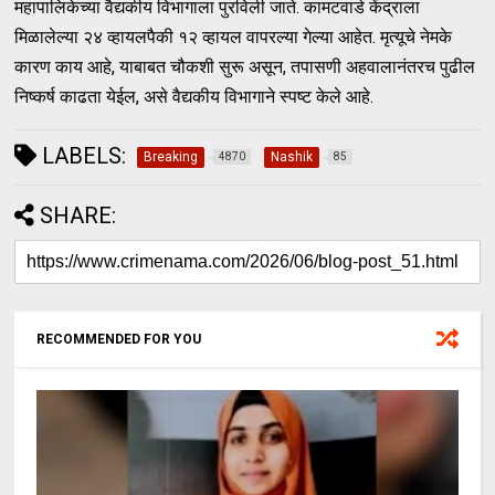
महापालिकेच्या वैद्यकीय विभागाला पुरविली जाते. कामटवाडे केंद्राला
मिळालेल्या २४ व्हायलपैकी १२ व्हायल वापरल्या गेल्या आहेत. मृत्यूचे नेमके
कारण काय आहे, याबाबत चौकशी सुरू असून, तपासणी अहवालानंतरच पुढील
निष्कर्ष काढता येईल, असे वैद्यकीय विभागाने स्पष्ट केले आहे.
LABELS:
Breaking
Nashik
4870
85
SHARE:
RECOMMENDED FOR YOU