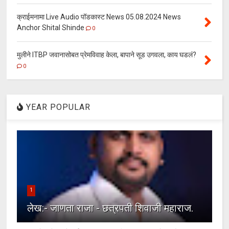
क्राईमनामा Live Audio पॉडकास्ट News 05.08.2024 News
Anchor Shital Shinde
0
मुलीने ITBP जवानासोबत प्रेमविवाह केला, बापाने सूड उगवला, काय घडलं?
0
YEAR POPULAR
1
लेख:- जाणता राजा - छत्रपती शिवाजी महाराज.