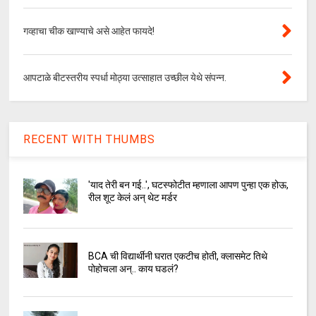
गव्हाचा चीक खाण्याचे असे आहेत फायदे!
आपटाळे बीटस्तरीय स्पर्धा मोठ्या उत्साहात उच्छील येथे संपन्न.
RECENT WITH THUMBS
'याद तेरी बन गई..', घटस्फोटीत म्हणाला आपण पुन्हा एक होऊ,
रील शूट केलं अन् थेट मर्डर
BCA ची विद्यार्थीनी घरात एकटीच होती, क्लासमेट तिथे
पोहोचला अन्.. काय घडलं?