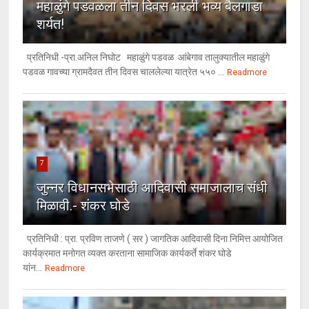
महाळुंगे पडवळला तीन दिवस भरली भव्य बैलगाडा
शर्यत!
प्रतिनिधी -प्रा.अनिल निघोट महाळुंगे पडवळ आंबेगाव तालुक्यातील महाळुंगे
पडवळ गावच्या ग्रामदैवत तीन दिवस चाललेल्या यात्रेत ५५० ...
Readmore
7
जुन्नर विधानसभेसाठी आदिवासी समाजालाच संधी
मिळावी.- शंकर घोडे
प्रतिनिधी : प्रा. प्रविण ताजणे ( सर ) जागतिक आदिवासी दिना निमित्त आयोजित
कार्यक्रमात मनोगत व्यक्त करताना सामाजिक कार्यकर्ते शंकर घोडे
यांन...
Readmore