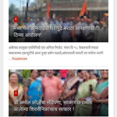
8
मंचर येथे आमदारांचे घरापुढे मराठा आरक्षणासाठी
ठिय्या आंदोलन!
आंबेगाव तालुका प्रतिनिधी प्रा अनिल निघोट मंचर दि १८ फेब्रुवारी मराठा
समाजाच्या एकजुटीचे आज पुन्हा दर्शन घडले,आंतरवाली सराटी तर मनोज जरांगे
...
Readmore
9
डॉ अमोल कोल्हेंचा मोठेपणा, सत्कार करायला
आलेल्या शिवसैनिकांचाच सत्कार !