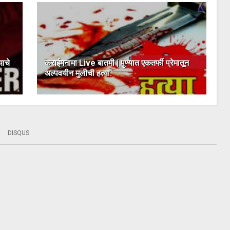
याचे
क्राईमनामा Live बातमी | पुण्यात एकतर्फी प्रेमातून
अल्पवयीन मुलीची हत्या.
DISQUS