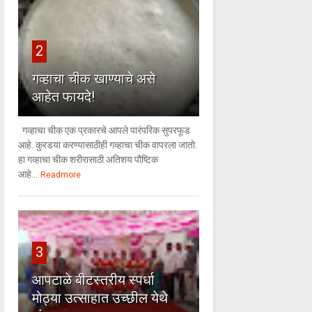
2
गव्हाचा चीक खाण्याचे असे
आहेत फायदे!
गव्हाचा चीक एक प्रकारचे आपले पारंपरिक सुपरफूड
आहे. कुरडया करण्यासाठीही गव्हाचा चीक वापरला जातो.
हा गव्हाचा चीक शरीरासाठी अतिशय पौष्टिक
आहे...
Readmore
3
आपटाळे बीटस्तरीय स्पर्धा
मोठ्या उत्साहात उच्छील येथे