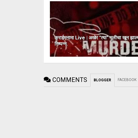
क्राईमनामा Live | अखेर "त्या" मुलीचा खून झाल्
निष्पन्न.
COMMENTS
FACEBOOK
BLOGGER