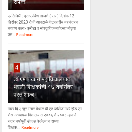
संपन्न.
प्रतिनिधी : प्रा.प्रविण ताजणे ( सर ) दिनांक 12
डिसेंबर 2023 रोजी आपटाळे बीटस्तरीय यशवंतराव
चव्हाण कला- क्रीडा व सांस्कृतिक महोत्सव मोठ्या
उत...
Readmore
4
डॉ एम.ए.खान महाविद्यालयात
भरली शिक्षकांची १७ वर्षांनंतर
परत शाळा.
मंचर दि.२ जुन मंचर येथील बी एड कॉलेज मध्ये झेड एम
शेख अध्यापक विद्यालयात २००६ ते २००८ म्हणजे
सतरा वर्षापुर्वी डी.एड केलेल्या व सध्या
शिक्षक,...
Readmore