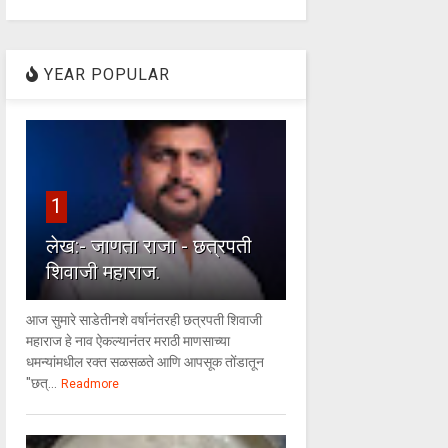
YEAR POPULAR
1
लेख:- जाणता राजा - छत्रपती
शिवाजी महाराज.
आज सुमारे साडेतीनशे वर्षानंतरही छत्रपती शिवाजी
महाराज हे नाव ऐकल्यानंतर मराठी माणसाच्या
धमन्यांमधील रक्त सळसळते आणि आपसूक तोंडातून
"छत्...
Readmore