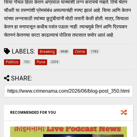
सिया गोयल हिला केतन अग्रवाल याच्याशी लग्न करायचे नव्हते. तिचे चेतन
चौधरी या तरुणांशी प्रेमसंबंध असल्याचंही स्पष्ट झालं आहे. सिया आणि केतन
यांच्या लग्नासाठी त्यांच्या कुटुंबीयांनी मोठी तयारी केली होती. मात्र, सियाला
केतन हा मनापासून कधीच पसंत पडला नाही. त्याचमुळे तिनं आणि प्रियकर
चेतननं केतनचा काटा काढल्याचं पोलिस तपासात समोर आलं आहे.
LABELS:
Breaking
Crime
4868
1783
Politics
Pune
761
2074
SHARE:
RECOMMENDED FOR YOU