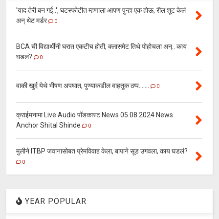
'याद तेरी बन गई..', घटस्फोटीत म्हणाला आपण पुन्हा एक होऊ, रील शूट केलं
अन् थेट मर्डर
0
BCA ची विद्यार्थीनी घरात एकटीच होती, क्लासमेट तिथे पोहोचला अन्.. काय
घडलं?
0
वाकी खुर्द येथे भीषण अपघात, पुण्याकडील वाहतूक ठप्प.......
0
क्राईमनामा Live Audio पॉडकास्ट News 05.08.2024 News
Anchor Shital Shinde
0
मुलीने ITBP जवानासोबत प्रेमविवाह केला, बापाने सूड उगवला, काय घडलं?
0
YEAR POPULAR