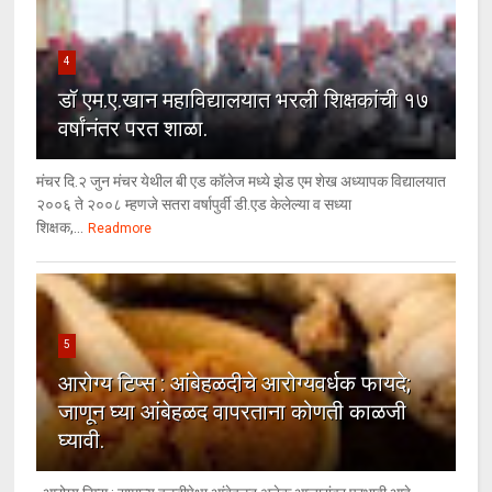
4
डॉ एम.ए.खान महाविद्यालयात भरली शिक्षकांची १७
वर्षांनंतर परत शाळा.
मंचर दि.२ जुन मंचर येथील बी एड कॉलेज मध्ये झेड एम शेख अध्यापक विद्यालयात
२००६ ते २००८ म्हणजे सतरा वर्षापुर्वी डी.एड केलेल्या व सध्या
शिक्षक,...
Readmore
5
आरोग्य टिप्स : आंबेहळदीचे आरोग्यवर्धक फायदे;
जाणून घ्या आंबेहळद वापरताना कोणती काळजी
घ्यावी.