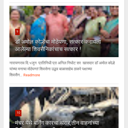
9
डॉ अमोल कोल्हेंचा मोठेपणा, सत्कार करायला
आलेल्या शिवसैनिकांचाच सत्कार !
नारायणराव दि.५जुन प्रतिनिधी प्रा अनिल निघोट सर खासदार डॉ अमोल कोल्हे
यांच्या मनाचा मोठेपणा! शिवसेना उद्धव बाळासाहेब ठाकरे पक्षाच्या
शिवसैन...
Readmore
10
मंचर येथे बर्निंग कारचा थरार,तीन वाहनांच्या