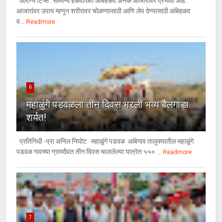
आरोग्य टिप्स : सामान्य हळदीपेक्षा आंबेहळद अनेक आजारांवर प्रभावी आहे.
आजारांवर उपाय म्हणून शरीरावर चोळण्यासाठी आणि लेप देण्यासाठी आंबेहळद
व...
Readmore
6
महाळुंगे पडवळला तीन दिवस भरली भव्य बैलगाडा
शर्यत!
प्रतिनिधी -प्रा.अनिल निघोट महाळुंगे पडवळ आंबेगाव तालुक्यातील महाळुंगे
पडवळ गावच्या ग्रामदैवत तीन दिवस चाललेल्या यात्रेत ५५० ...
Readmore
7