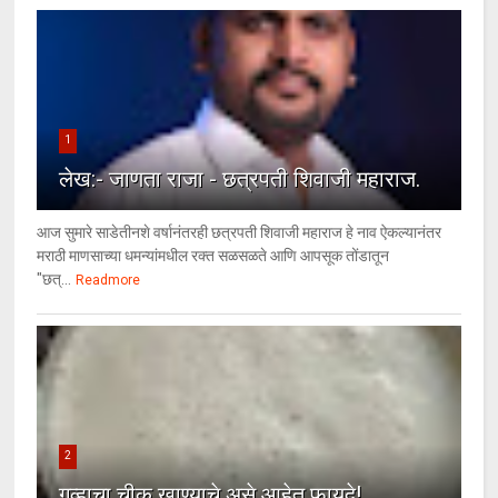
1
लेख:- जाणता राजा - छत्रपती शिवाजी महाराज.
आज सुमारे साडेतीनशे वर्षानंतरही छत्रपती शिवाजी महाराज हे नाव ऐकल्यानंतर
मराठी माणसाच्या धमन्यांमधील रक्त सळसळते आणि आपसूक तोंडातून
"छत्...
Readmore
2
गव्हाचा चीक खाण्याचे असे आहेत फायदे!