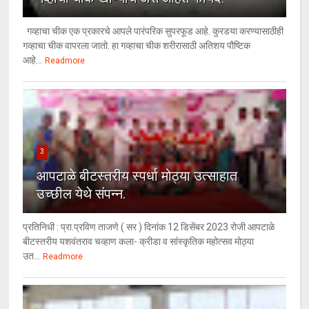
गव्हाचा चीक एक प्रकारचे आपले पारंपरिक सुपरफूड आहे. कुरडया करण्यासाठीही
गव्हाचा चीक वापरला जातो. हा गव्हाचा चीक शरीरासाठी अतिशय पौष्टिक
आहे...
Readmore
3
आपटाळे बीटस्तरीय स्पर्धा मोठ्या उत्साहात
उच्छील येथे संपन्न.
प्रतिनिधी : प्रा.प्रविण ताजणे ( सर ) दिनांक 12 डिसेंबर 2023 रोजी आपटाळे
बीटस्तरीय यशवंतराव चव्हाण कला- क्रीडा व सांस्कृतिक महोत्सव मोठ्या
उत...
Readmore