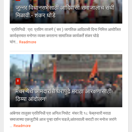
जुन्नर विधानसभेसाठी आदिवासी समाजालाच संधी
मिळावी.- शंकर घोडे
प्रतिनिधी : प्रा. प्रविण ताजणे ( सर ) जागतिक आदिवासी दिना निमित्त आयोजित
कार्यक्रमात मनोगत व्यक्त करताना सामाजिक कार्यकर्ते शंकर घोडे
यांन...
Readmore
8
मंचर येथे आमदारांचे घरापुढे मराठा आरक्षणासाठी
ठिय्या आंदोलन!
आंबेगाव तालुका प्रतिनिधी प्रा अनिल निघोट मंचर दि १८ फेब्रुवारी मराठा
समाजाच्या एकजुटीचे आज पुन्हा दर्शन घडले,आंतरवाली सराटी तर मनोज जरांगे
...
Readmore