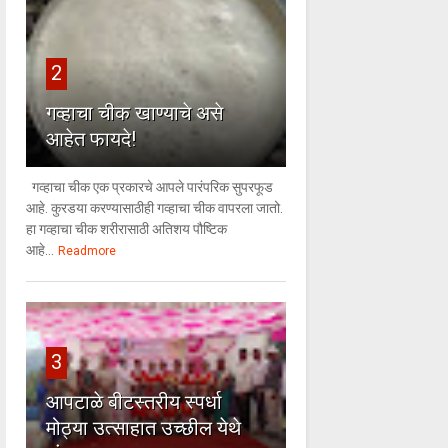
2
गव्हाचा चीक खाण्याचे असे
आहेत फायदे!
गव्हाचा चीक एक प्रकारचे आपले पारंपरिक सुपरफूड
आहे. कुरडया करण्यासाठीही गव्हाचा चीक वापरला जातो.
हा गव्हाचा चीक शरीरासाठी अतिशय पौष्टिक
आहे...
Readmore
3
आपटाळे बीटस्तरीय स्पर्धा
मोठ्या उत्साहात उच्छील येथे