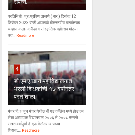
संपन्न.
प्रतिनिधी : प्रा.प्रविण ताजणे ( सर ) दिनांक 12
डिसेंबर 2023 रोजी आपटाळे बीटस्तरीय यशवंतराव
चव्हाण कला- क्रीडा व सांस्कृतिक महोत्सव मोठ्या
उत...
Readmore
4
डॉ एम.ए.खान महाविद्यालयात
भरली शिक्षकांची १७ वर्षांनंतर
परत शाळा.
मंचर दि.२ जुन मंचर येथील बी एड कॉलेज मध्ये झेड एम
शेख अध्यापक विद्यालयात २००६ ते २००८ म्हणजे
सतरा वर्षापुर्वी डी.एड केलेल्या व सध्या
शिक्षक,...
Readmore