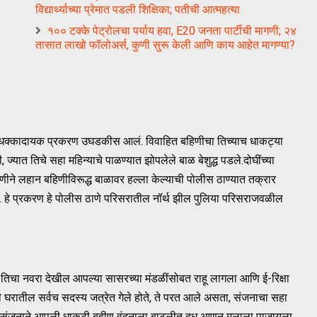
विद्यार्थ्याच्या प्रेमात पडली शिक्षिका; पतीची आत्महत्या
१०० टक्के पेट्रोलचा पर्याय हवा, E20 जनता पार्टीची मागणी; २४
तासात लाखो फॉलोअर्स, कुणी सुरू केली आणि काय आहेत मागण्या?
 धक्कादायक प्रकरण उघडकीस आलं. विवाहित बहिणीचा तिच्याच धाकट्या
यात तिचे सहा महिन्याचे पाळण्यात झोपलेले बाळ बेशुद्ध पडले.दोघींच्या
हिणीने लहान बहिणीविरूद्ध बाळावर हल्ला केल्याची पोलीस ठाण्यात तक्रार
े. हे प्रकरण हे पोलीस ठाणे परिसरातील नॉर्थ झील पुलिया परिसराजवळील
 तिचा नवरा देखील आपल्या सासरच्या मंडळींसोबत राहू लागला आणि ई-रिक्षा
ी घरातील सर्वच सदस्य जत्रेत गेले होते, ते परत आले असता, संजनाचा सहा
ेव्हा संजनाने आपली धाकटी बहीण वंदनाला बाटलीत दूध आणून मुलाला पाजायला