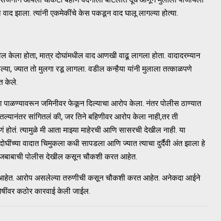
ठा वाद झाला. त्यांनी एकमेकींचे केस पकडून वाद घालू लागल्या होत्या.
ेखील केला होता, मात्र दोघांमधील वाद आणखी वाढू लागला होता. वादादरम्यान
या, ज्यात तो मुलगा रडू लागला. वडील कन्हैया यांनी मुलाला तत्काळपणे
त केले.
ा पाळण्यावरून जमिनीवर फेकून दिल्याचा आरोप केला. नंतर पोलीस ठाण्यात
्यानंतर सांगितलं की, जर तिने बहिणीवर आरोप केला नाही,तर ती
ं होतं. त्यामुळे मी आता माझ्या माहेरची आणि सासरची देखील नाही. या
घींच्या वादात चिमुकला कधी सापडला आणि ज्यात त्याचा दुर्दैवी अंत झाला हे
्या जबाबाची पोलीस देखील कसून चौकशी करत आहेत.
रत आहेत. आरोप असलेल्या तरुणीची कसून चौकशी करत आहेत. अनेकदा आईने
दोषींवर कठोर कारवाई केली जाईल.