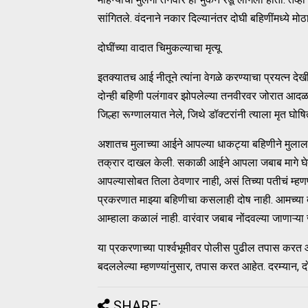
सांगितले. वंदनाने नकार दिल्यानंतर दोघी बहि‍णींमध्ये मो
दोघींच्या वादात चिमुकल्याचा मृत्यू
इतक्यातच आई नीतूने त्यांना वेगळे करण्याचा प्रयत्न द
दोन्ही बहिणी पलंगावर झोपलेल्या तनवीरवर जोरात आदळल्
जिल्हा रूग्णालयात नेले, जिथे डॉक्टरांनी त्याला मृत घोषि
अशातच मुलाच्या आईने आपल्या धाकट्या बहिणीने मुलाल
तक्रार दाखल केली. सकाळी आईने आपला जबाब मागे घेतल
आपल्यासोबत तिला ठेवणार नाही, असं तिच्या पतीचं म्हणण
प्रकरणात माझ्या बहिणीचा कसलाही दोष नाही. आमच्या दो
आम्हाला कळालं नाही. वारंवार जबाब नोंदवल्या जाणाऱ
या प्रकरणाच्या पार्श्वभूमीवर पोलीस पुढील तपास क
बदललेल्या म्हणण्यांनुसार, तपास करत आहेत. दरम्यान, 
SHARE: