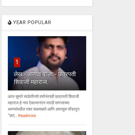
YEAR POPULAR
1
लेख:- जाणता राजा - छत्रपती
शिवाजी महाराज.
आज सुमारे साडेतीनशे वर्षानंतरही छत्रपती शिवाजी
महाराज हे नाव ऐकल्यानंतर मराठी माणसाच्या
धमन्यांमधील रक्त सळसळते आणि आपसूक तोंडातून
"छत्...
Readmore