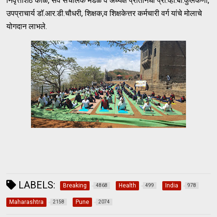
निवृत्तीशेठ काळे, सर्व संचालक मंडळ व अध्यक्ष प्रतिनिधी प्रा.व्ही.बी.कुलकर्णी,
उपप्राचार्य डॉ.आर.डी.चौधरी, शिक्षक,व शिक्षकेत्तर कर्मचारी वर्ग यांचे मोलाचे
योगदान लाभले.
LABELS:
Breaking
Health
India
4868
499
978
Maharashtra
Pune
2158
2074