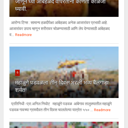
जाणून घ्या आंबेहळद वापरताना कोणती काळजी
घ्यावी.
आरोग्य टिप्स : सामान्य हळदीपेक्षा आंबेहळद अनेक आजारांवर प्रभावी आहे.
आजारांवर उपाय म्हणून शरीरावर चोळण्यासाठी आणि लेप देण्यासाठी आंबेहळद
व...
Readmore
6
महाळुंगे पडवळला तीन दिवस भरली भव्य बैलगाडा
शर्यत!
प्रतिनिधी -प्रा.अनिल निघोट महाळुंगे पडवळ आंबेगाव तालुक्यातील महाळुंगे
पडवळ गावच्या ग्रामदैवत तीन दिवस चाललेल्या यात्रेत ५५० ...
Readmore