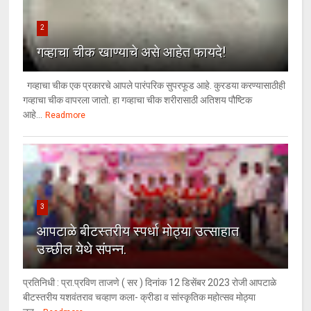
2
गव्हाचा चीक खाण्याचे असे आहेत फायदे!
गव्हाचा चीक एक प्रकारचे आपले पारंपरिक सुपरफूड आहे. कुरडया करण्यासाठीही
गव्हाचा चीक वापरला जातो. हा गव्हाचा चीक शरीरासाठी अतिशय पौष्टिक
आहे...
Readmore
3
आपटाळे बीटस्तरीय स्पर्धा मोठ्या उत्साहात
उच्छील येथे संपन्न.
प्रतिनिधी : प्रा.प्रविण ताजणे ( सर ) दिनांक 12 डिसेंबर 2023 रोजी आपटाळे
बीटस्तरीय यशवंतराव चव्हाण कला- क्रीडा व सांस्कृतिक महोत्सव मोठ्या