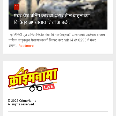
10
मंचर येथे बर्निंग कारचा थरार,तीन वाहनांच्या
विचित्र अपघातात तिघांचा बळी.
प्रतिनिधी प्रा अनिल निघोट मंचर दि १७ फेब्रुवारी आज पहाटे साडेपाच वाजता
नाशिक बाजुकडून येणाऱ्या मारुती स्विफ्ट कार mh14 dt 0295 ने मंचर
अवस...
Readmore
©
2026
CrimeNama
All rights reserved.