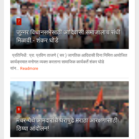
7
जुन्नर विधानसभेसाठी आदिवासी समाजालाच संधी
मिळावी.- शंकर घोडे
प्रतिनिधी : प्रा. प्रविण ताजणे ( सर ) जागतिक आदिवासी दिना निमित्त आयोजित
कार्यक्रमात मनोगत व्यक्त करताना सामाजिक कार्यकर्ते शंकर घोडे
यांन...
Readmore
8
मंचर येथे आमदारांचे घरापुढे मराठा आरक्षणासाठी
ठिय्या आंदोलन!