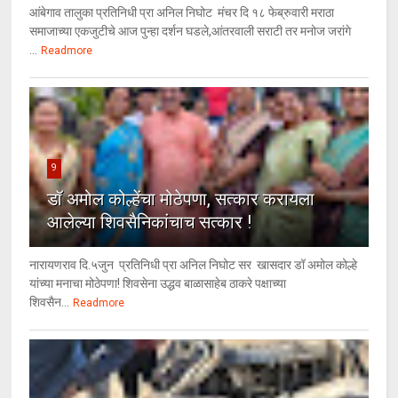
आंबेगाव तालुका प्रतिनिधी प्रा अनिल निघोट मंचर दि १८ फेब्रुवारी मराठा
समाजाच्या एकजुटीचे आज पुन्हा दर्शन घडले,आंतरवाली सराटी तर मनोज जरांगे
...
Readmore
9
डॉ अमोल कोल्हेंचा मोठेपणा, सत्कार करायला
आलेल्या शिवसैनिकांचाच सत्कार !
नारायणराव दि.५जुन प्रतिनिधी प्रा अनिल निघोट सर खासदार डॉ अमोल कोल्हे
यांच्या मनाचा मोठेपणा! शिवसेना उद्धव बाळासाहेब ठाकरे पक्षाच्या
शिवसैन...
Readmore