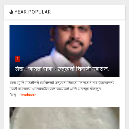
YEAR POPULAR
1
लेख:- जाणता राजा - छत्रपती शिवाजी महाराज.
आज सुमारे साडेतीनशे वर्षानंतरही छत्रपती शिवाजी महाराज हे नाव ऐकल्यानंतर
मराठी माणसाच्या धमन्यांमधील रक्त सळसळते आणि आपसूक तोंडातून
"छत्...
Readmore