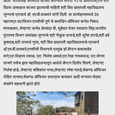
आला. भारतासह जगभरात साजरा करण्यात येणारा १२ वा आंतरराष्ट्रीय योग
दिवस उत्साहात साजरा झाल्याची माहिती श्री शिव छत्रपती महाविद्यालय
जुन्नरचे प्राचार्य डॉ. एम.बी.वाघमारे यांनी दिली. या कार्यक्रमामध्ये 36
महाराष्ट्र बटालियन एनसीसी पुणे चे कमांडिंग ऑफिसर कर्नल निषाद
मंगरुळकर, लेफ्टनंट कर्नल हेमचंद्र बी, सुबेदार मेजर रमाकांत सिंह,भारतीय
पुरातत्त्व विभाग उपमंडळ जुन्नरचे श्री गोकुळ दाभाडे,श्री सुरेश तारडे,श्री हर्ष
कुशवाह,श्री लाभार्थ गुप्ता, श्री शिव छत्रपती महाविद्यालयाचे प्राचार्य
डॉ.एम.बी.वाघमारे,एनसीसी विभागाचे प्रमुख डॉ.कॅप्टन बाबासाहेब
माने,प्रा.विक्रम रसाळ, प्रा. निलेश आमले,प्रा.रेखा गायकवाड, प्रा.सोनम
ताजणे तसेच इतर महाविद्यालयातून आलेले कॅप्टन दिलीप शिवणे, लेफ्टनंट
निलेश हांडे, लेफ्टनंट शशिकांत भगत,लेफ्टनंट रमेश गावडे,सेकण्ड ऑफिसर
रोहित भागवत,सेकण्ड ऑफिसर दत्तात्रय चासकर आदी मान्यवर मोठ्या
संख्येने सहभागी झाले होते.