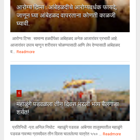
आरोग्य टिप्स : आंबेहळदीचे आरोग्यवर्धक फायदे;
जाणून घ्या आंबेहळद वापरताना कोणती काळजी
घ्यावी.
आरोग्य टिप्स : सामान्य हळदीपेक्षा आंबेहळद अनेक आजारांवर प्रभावी आहे.
आजारांवर उपाय म्हणून शरीरावर चोळण्यासाठी आणि लेप देण्यासाठी आंबेहळद
व...
Readmore
6
महाळुंगे पडवळला तीन दिवस भरली भव्य बैलगाडा
शर्यत!
प्रतिनिधी -प्रा.अनिल निघोट महाळुंगे पडवळ आंबेगाव तालुक्यातील महाळुंगे
पडवळ गावच्या ग्रामदैवत तीन दिवस चाललेल्या यात्रेत ५५० ...
Readmore