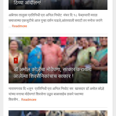
ठिय्या आंदोलन!
आंबेगाव तालुका प्रतिनिधी प्रा अनिल निघोट मंचर दि १८ फेब्रुवारी मराठा
समाजाच्या एकजुटीचे आज पुन्हा दर्शन घडले,आंतरवाली सराटी तर मनोज जरांगे
...
Readmore
9
डॉ अमोल कोल्हेंचा मोठेपणा, सत्कार करायला
आलेल्या शिवसैनिकांचाच सत्कार !
नारायणराव दि.५जुन प्रतिनिधी प्रा अनिल निघोट सर खासदार डॉ अमोल कोल्हे
यांच्या मनाचा मोठेपणा! शिवसेना उद्धव बाळासाहेब ठाकरे पक्षाच्या
शिवसैन...
Readmore