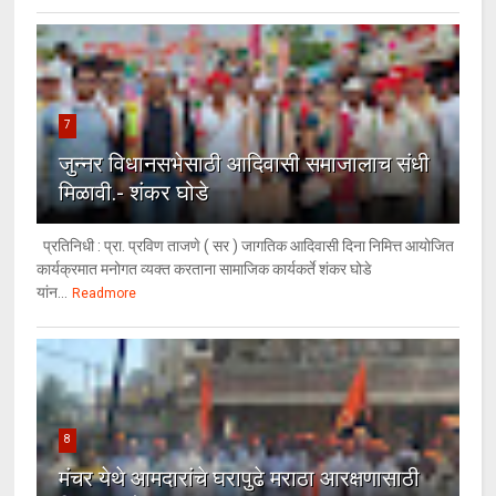
7
जुन्नर विधानसभेसाठी आदिवासी समाजालाच संधी
मिळावी.- शंकर घोडे
प्रतिनिधी : प्रा. प्रविण ताजणे ( सर ) जागतिक आदिवासी दिना निमित्त आयोजित
कार्यक्रमात मनोगत व्यक्त करताना सामाजिक कार्यकर्ते शंकर घोडे
यांन...
Readmore
8
मंचर येथे आमदारांचे घरापुढे मराठा आरक्षणासाठी