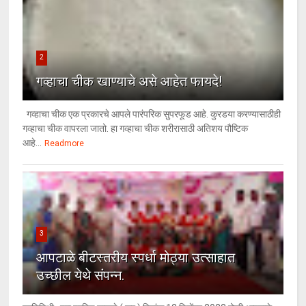
2
गव्हाचा चीक खाण्याचे असे आहेत फायदे!
गव्हाचा चीक एक प्रकारचे आपले पारंपरिक सुपरफूड आहे. कुरडया करण्यासाठीही
गव्हाचा चीक वापरला जातो. हा गव्हाचा चीक शरीरासाठी अतिशय पौष्टिक
आहे...
Readmore
3
आपटाळे बीटस्तरीय स्पर्धा मोठ्या उत्साहात
उच्छील येथे संपन्न.