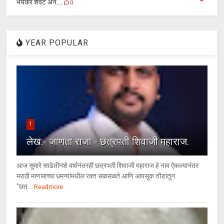
भयंकर शेवट अन....
0
YEAR POPULAR
1
लेख:- जाणता राजा - छत्रपती शिवाजी महाराज.
आज सुमारे साडेतीनशे वर्षानंतरही छत्रपती शिवाजी महाराज हे नाव ऐकल्यानंतर
मराठी माणसाच्या धमन्यांमधील रक्त सळसळते आणि आपसूक तोंडातून
"छत्...
Readmore