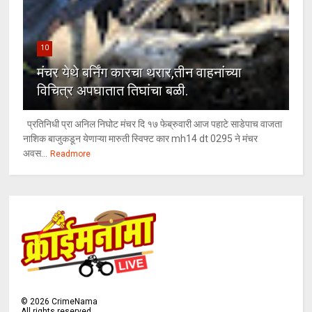
10
मंचर येथे बर्निंग कारचा थरार,तीन वाहनांच्या
विचित्र अपघातात तिघांचा बळी.
प्रतिनिधी प्रा अनिल निघोट मंचर दि १७ फेब्रुवारी आज पहाटे साडेपाच वाजता
नाशिक बाजुकडून येणाऱ्या मारुती स्विफ्ट कार mh14 dt 0295 ने मंचर
अवस...
Readmore
©
2026
CrimeNama
All rights reserved.