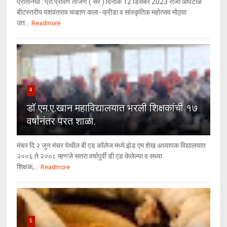
प्रतिनिधी : प्रा.प्रविण ताजणे ( सर ) दिनांक 12 डिसेंबर 2023 रोजी आपटाळे
बीटस्तरीय यशवंतराव चव्हाण कला- क्रीडा व सांस्कृतिक महोत्सव मोठ्या
उत...
Readmore
4
डॉ एम.ए.खान महाविद्यालयात भरली शिक्षकांची १७
वर्षांनंतर परत शाळा.
मंचर दि.२ जुन मंचर येथील बी एड कॉलेज मध्ये झेड एम शेख अध्यापक विद्यालयात
२००६ ते २००८ म्हणजे सतरा वर्षापुर्वी डी.एड केलेल्या व सध्या
शिक्षक,...
Readmore
5