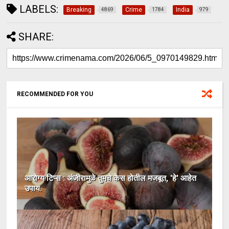
LABELS:
Breaking
Crime
India
4869
1784
979
SHARE:
RECOMMENDED FOR YOU
आरोग्य टिप्स : अंजीरामुळे तुमचे केस होतील मजबूत, 'हे' आहेत
उपाय.