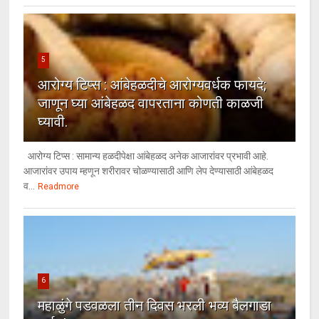
5
आरोग्य टिप्स : आंबेहळदीचे आरोग्यवर्धक फायदे;
जाणून घ्या आंबेहळद वापरताना कोणती काळजी
घ्यावी.
आरोग्य टिप्स : सामान्य हळदीपेक्षा आंबेहळद अनेक आजारांवर प्रभावी आहे.
आजारांवर उपाय म्हणून शरीरावर चोळण्यासाठी आणि लेप देण्यासाठी आंबेहळद
व...
Readmore
6
महाळुंगे पडवळला तीन दिवस भरली भव्य बैलगाडा