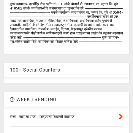
मुख्य कार्यालय- दत्तमंदिर रोड, प्लॉट नं-301, मौजे. बोतार्डे पो. खानगाव, ता. जुन्नर जि. पुणे
410502 संपर्क कार्य‍ालय-मौजे नारायणगाव ता.जुन्नर जि.पुणे. ------------------------------------------
--------------------------------------------- संपर्क कार्यालय- नारायणगाव ता. जुन्नर जि. पुणे 410504 -
-------------------------------------------------------------------------------------- क्राईमनामा लाईव ही एक
मराठीमध्ये सामाजिक, राजकीय, ऐतिहासिक, शेतीविषयक, अर्थविषयक तसेच गुन्हेगारी
जगतातील माहिती देणारी देशातील व महाराष्ट्रातील महत्वाची वेबसाईट आहे, राज्यासह
देशभरातील सामाजिक, राजकीय, क्राईम, क्रिडा, क्षेत्रामधून ब्रेकींग बातम्या
जनसामान्यांपर्यंत पोहोचवणे व जाणिवजागृती करणे हाच क्राईमनामा लाईव वेब न्यूजचा महत्वाचा
उद्देश आहे. --------------------------------------------------------------------------------------- मुख्य संपादक-
प्रा.सतिश संतोष शिंदे. संपादिका-सौ. शितल सतिश शिंदे -------------------------------------------------
--------------------------------
100+ Social Counters
WEEK TRENDING
लेख:- जाणता राजा - छत्रपती शिवाजी महाराज.