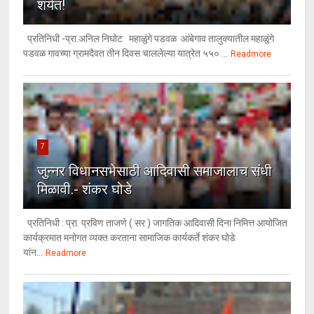
शर्यत!
प्रतिनिधी -प्रा.अनिल निघोट महाळुंगे पडवळ आंबेगाव तालुक्यातील महाळुंगे
पडवळ गावच्या ग्रामदैवत तीन दिवस चाललेल्या यात्रेत ५५० ...
Readmore
7
जुन्नर विधानसभेसाठी आदिवासी समाजालाच संधी
मिळावी.- शंकर घोडे
प्रतिनिधी : प्रा. प्रविण ताजणे ( सर ) जागतिक आदिवासी दिना निमित्त आयोजित
कार्यक्रमात मनोगत व्यक्त करताना सामाजिक कार्यकर्ते शंकर घोडे
यांन...
Readmore