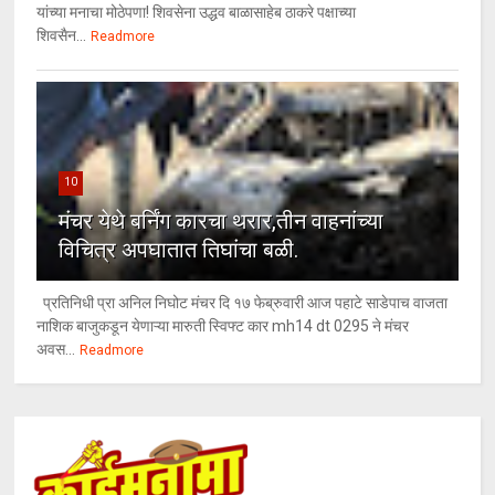
यांच्या मनाचा मोठेपणा! शिवसेना उद्धव बाळासाहेब ठाकरे पक्षाच्या
शिवसैन...
Readmore
10
मंचर येथे बर्निंग कारचा थरार,तीन वाहनांच्या
विचित्र अपघातात तिघांचा बळी.
प्रतिनिधी प्रा अनिल निघोट मंचर दि १७ फेब्रुवारी आज पहाटे साडेपाच वाजता
नाशिक बाजुकडून येणाऱ्या मारुती स्विफ्ट कार mh14 dt 0295 ने मंचर
अवस...
Readmore