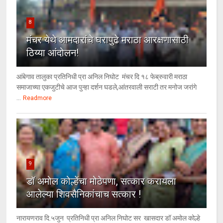
8
मंचर येथे आमदारांचे घरापुढे मराठा आरक्षणासाठी
ठिय्या आंदोलन!
आंबेगाव तालुका प्रतिनिधी प्रा अनिल निघोट मंचर दि १८ फेब्रुवारी मराठा
समाजाच्या एकजुटीचे आज पुन्हा दर्शन घडले,आंतरवाली सराटी तर मनोज जरांगे
...
Readmore
9
डॉ अमोल कोल्हेंचा मोठेपणा, सत्कार करायला
आलेल्या शिवसैनिकांचाच सत्कार !
नारायणराव दि.५जुन प्रतिनिधी प्रा अनिल निघोट सर खासदार डॉ अमोल कोल्हे