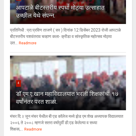
आपटाळे बीटस्तरीय स्पर्धा मोठ्या उत्साहात
उच्छील येथे संपन्न.
प्रतिनिधी : प्रा.प्रविण ताजणे ( सर ) दिनांक 12 डिसेंबर 2023 रोजी आपटाळे
बीटस्तरीय यशवंतराव चव्हाण कला- क्रीडा व सांस्कृतिक महोत्सव मोठ्या
उत...
Readmore
4
डॉ एम.ए.खान महाविद्यालयात भरली शिक्षकांची १७
वर्षांनंतर परत शाळा.
मंचर दि.२ जुन मंचर येथील बी एड कॉलेज मध्ये झेड एम शेख अध्यापक विद्यालयात
२००६ ते २००८ म्हणजे सतरा वर्षापुर्वी डी.एड केलेल्या व सध्या
शिक्षक,...
Readmore