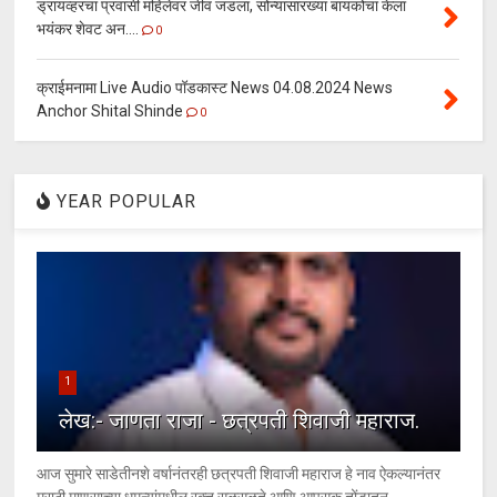
ड्रायव्हरचा प्रवासी महिलेवर जीव जडला, सोन्यासारख्या बायकोचा केला
भयंकर शेवट अन....
0
क्राईमनामा Live Audio पॉडकास्ट News 04.08.2024 News
Anchor Shital Shinde
0
YEAR POPULAR
1
लेख:- जाणता राजा - छत्रपती शिवाजी महाराज.
आज सुमारे साडेतीनशे वर्षानंतरही छत्रपती शिवाजी महाराज हे नाव ऐकल्यानंतर