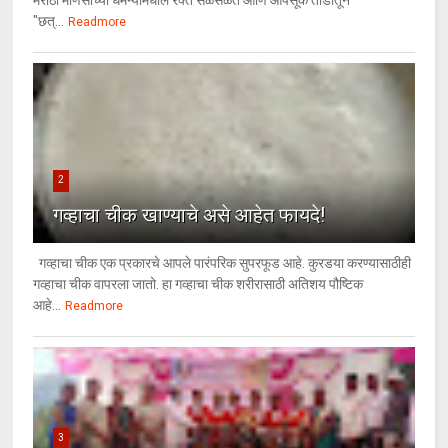
मराठी माणसाच्या धमन्यांमधील रक्त सळसळते आणि आपसूक तोंडातून
"छत्...
Readmore
2
गव्हाचा चीक खाण्याचे असे आहेत फायदे!
गव्हाचा चीक एक प्रकारचे आपले पारंपरिक सुपरफूड आहे. कुरडया करण्यासाठीही
गव्हाचा चीक वापरला जातो. हा गव्हाचा चीक शरीरासाठी अतिशय पौष्टिक
आहे...
Readmore
3