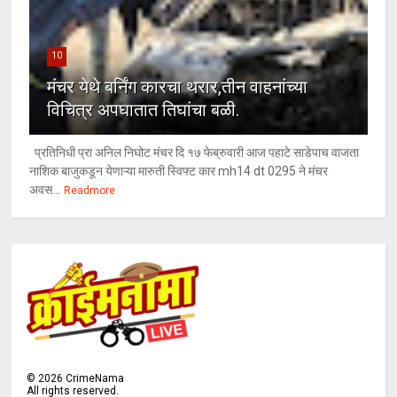
10
मंचर येथे बर्निंग कारचा थरार,तीन वाहनांच्या
विचित्र अपघातात तिघांचा बळी.
प्रतिनिधी प्रा अनिल निघोट मंचर दि १७ फेब्रुवारी आज पहाटे साडेपाच वाजता
नाशिक बाजुकडून येणाऱ्या मारुती स्विफ्ट कार mh14 dt 0295 ने मंचर
अवस...
Readmore
©
2026
CrimeNama
All rights reserved.