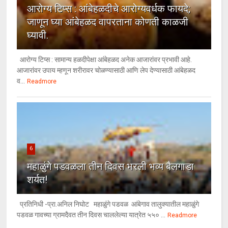
आरोग्य टिप्स : आंबेहळदीचे आरोग्यवर्धक फायदे;
जाणून घ्या आंबेहळद वापरताना कोणती काळजी
घ्यावी.
आरोग्य टिप्स : सामान्य हळदीपेक्षा आंबेहळद अनेक आजारांवर प्रभावी आहे.
आजारांवर उपाय म्हणून शरीरावर चोळण्यासाठी आणि लेप देण्यासाठी आंबेहळद
व...
Readmore
6
महाळुंगे पडवळला तीन दिवस भरली भव्य बैलगाडा
शर्यत!
प्रतिनिधी -प्रा.अनिल निघोट महाळुंगे पडवळ आंबेगाव तालुक्यातील महाळुंगे
पडवळ गावच्या ग्रामदैवत तीन दिवस चाललेल्या यात्रेत ५५० ...
Readmore