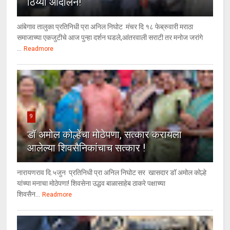
ठिय्या आंदोलन!
आंबेगाव तालुका प्रतिनिधी प्रा अनिल निघोट मंचर दि १८ फेब्रुवारी मराठा
समाजाच्या एकजुटीचे आज पुन्हा दर्शन घडले,आंतरवाली सराटी तर मनोज जरांगे
...
Readmore
9
डॉ अमोल कोल्हेंचा मोठेपणा, सत्कार करायला
आलेल्या शिवसैनिकांचाच सत्कार !
नारायणराव दि.५जुन प्रतिनिधी प्रा अनिल निघोट सर खासदार डॉ अमोल कोल्हे
यांच्या मनाचा मोठेपणा! शिवसेना उद्धव बाळासाहेब ठाकरे पक्षाच्या
शिवसैन...
Readmore