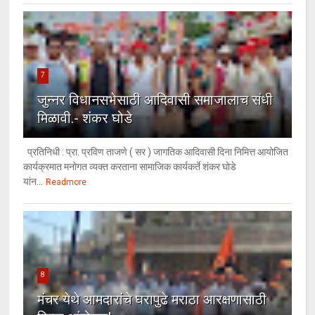
7
जुन्नर विधानसभेसाठी आदिवासी समाजालाच संधी
मिळावी.- शंकर घोडे
प्रतिनिधी : प्रा. प्रविण ताजणे ( सर ) जागतिक आदिवासी दिना निमित्त आयोजित
कार्यक्रमात मनोगत व्यक्त करताना सामाजिक कार्यकर्ते शंकर घोडे
यांन...
Readmore
8
मंचर येथे आमदारांचे घरापुढे मराठा आरक्षणासाठी