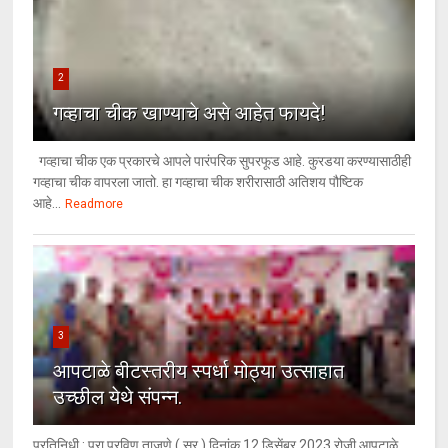
2
गव्हाचा चीक खाण्याचे असे आहेत फायदे!
गव्हाचा चीक एक प्रकारचे आपले पारंपरिक सुपरफूड आहे. कुरडया करण्यासाठीही
गव्हाचा चीक वापरला जातो. हा गव्हाचा चीक शरीरासाठी अतिशय पौष्टिक
आहे...
Readmore
3
आपटाळे बीटस्तरीय स्पर्धा मोठ्या उत्साहात
उच्छील येथे संपन्न.
प्रतिनिधी : प्रा.प्रविण ताजणे ( सर ) दिनांक 12 डिसेंबर 2023 रोजी आपटाळे