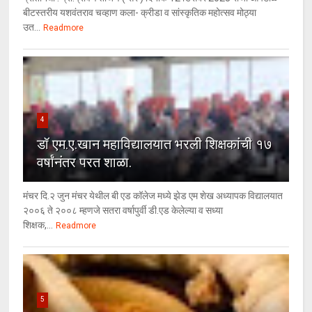
बीटस्तरीय यशवंतराव चव्हाण कला- क्रीडा व सांस्कृतिक महोत्सव मोठ्या
उत...
Readmore
4
डॉ एम.ए.खान महाविद्यालयात भरली शिक्षकांची १७
वर्षांनंतर परत शाळा.
मंचर दि.२ जुन मंचर येथील बी एड कॉलेज मध्ये झेड एम शेख अध्यापक विद्यालयात
२००६ ते २००८ म्हणजे सतरा वर्षापुर्वी डी.एड केलेल्या व सध्या
शिक्षक,...
Readmore
5