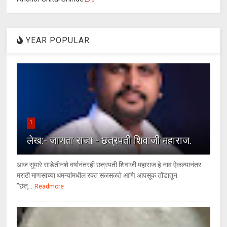
YEAR POPULAR
1
लेख:- जाणता राजा - छत्रपती शिवाजी महाराज.
आज सुमारे साडेतीनशे वर्षानंतरही छत्रपती शिवाजी महाराज हे नाव ऐकल्यानंतर
मराठी माणसाच्या धमन्यांमधील रक्त सळसळते आणि आपसूक तोंडातून
"छत्...
Readmore