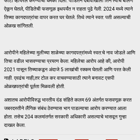
फोटो व्हायरल करण्याची धमकी दिली. पीडितेनं दबावाखाली तिने त्याचं बोलणं
ऐकून घेतले, पीडितेची फसणूक इथपर्यंत न राहता पुढे गेली. 2024 मध्ये त्याने
तिच्या कागदपत्रांचा वापर करत घर घेतले. तिथे त्याने स्वत: पती असल्याची
ओळख सांगितली.
आरोपीने महिलेच्या मुलीच्या शाळेच्या कागदपत्रांमध्ये स्वत:चे नाव जोडले आणि
तिचा वडील भासवण्याचा प्रयत्न केला. महिलेचा आरोप आहे की, आरोपी
2021 पासून तिच्याकडून अंदाजे 5 लाखांची रक्कम घेतली आणि परत केली
नाही. एवढंच नाही,तर टोल कर वाचवण्यासाठी त्याने बनावट एसपी
ओळखपत्रांची पूर्तता मिळवली होती.
अशातच आरोपीविरुद्ध भारतीय दंड संहिते कलम 69 अंतर्गत फसवणूक करत
जबरदस्तीने लैंगिक संबंध ठेवण्यास भाग पाडल्याचा आरोप करण्यात आला
होता. तसेच 204 कलमांतर्गत सरकारी अधिकारी असल्याचे भासवून गुन्हा
दाखल केला.