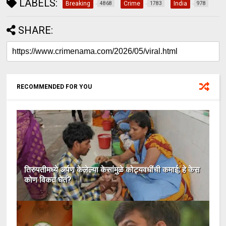
LABELS:
Breaking
Crime
India
4868
1783
978
SHARE:
RECOMMENDED FOR YOU
तिरुपतीमध्ये अर्पण केलेल्या केसांमुळे कोट्यवधींची कमाई; हे केस
कोण विकत घेतं?