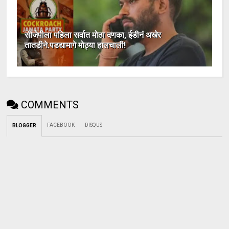
सीजेपीला पहिला सर्वात मोठा दणका, ईडीनं अखेर
तातडीने.पडद्यामागे मोठ्या हालचाली!
COMMENTS
FACEBOOK
DISQUS
BLOGGER