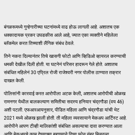
बंगळरूमध्ये गुन्हेगारीच्या घटनांमध्ये वाढ होऊ लागली आहे. अशातच एक
धक्कादायक प्रकर उघडकीस आले आहे, ज्यात एका व्यक्तीने महिलेला
ब्लॅकमेल करत तिच्याशी लैंगिक संबंध ठेवले.
तिने नकरा दिल्यानंतर तिचे खासगी फोटो आणि व्हिडिओ व्हायरल करण्याची
धमकी देखील दिली होती. या घटनेनं परिसर हादरून गेले होते. अशातच
संबंधित महिलेनं 30 एप्रिल रोजी राजेश्वरी नगर पोलीस ठाण्यात तक्रार
दाखल केली.
पोलिसांनी कारवाई करत आरोपीला अटक केली, अशातच आरोपीची ओळख
रामनगर येथील बालकल्याण समितीचा सदस्य हनियार चंद्रगौडा (वय 46)
अशी पटली. एफआरआयनुसार, पीडित महिला आणि चंद्रगौडा यांची भेट
2021 मध्ये ओळख झाली होती. ती महिला व्यवसायाने मेकअप आर्टिस्ट आहे.
आरोपीने आपण टीव्ही मालिकांशी संबंधित असल्याचा दावा करण्यात आला
आणि मेकअपचे काम देण्याच्या बहाण्याने तिचा फोन नंबर मिळवला.