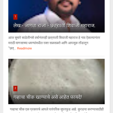
1
लेख:- जाणता राजा - छत्रपती शिवाजी महाराज.
आज सुमारे साडेतीनशे वर्षानंतरही छत्रपती शिवाजी महाराज हे नाव ऐकल्यानंतर
मराठी माणसाच्या धमन्यांमधील रक्त सळसळते आणि आपसूक तोंडातून
"छत्...
Readmore
2
गव्हाचा चीक खाण्याचे असे आहेत फायदे!
गव्हाचा चीक एक प्रकारचे आपले पारंपरिक सुपरफूड आहे. कुरडया करण्यासाठीही