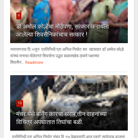
9
डॉ अमोल कोल्हेंचा मोठेपणा, सत्कार करायला
आलेल्या शिवसैनिकांचाच सत्कार !
नारायणराव दि.५जुन प्रतिनिधी प्रा अनिल निघोट सर खासदार डॉ अमोल कोल्हे
यांच्या मनाचा मोठेपणा! शिवसेना उद्धव बाळासाहेब ठाकरे पक्षाच्या
शिवसैन...
Readmore
10
मंचर येथे बर्निंग कारचा थरार,तीन वाहनांच्या
विचित्र अपघातात तिघांचा बळी.
प्रतिनिधी प्रा अनिल निघोट मंचर दि १७ फेब्रुवारी आज पहाटे साडेपाच वाजता