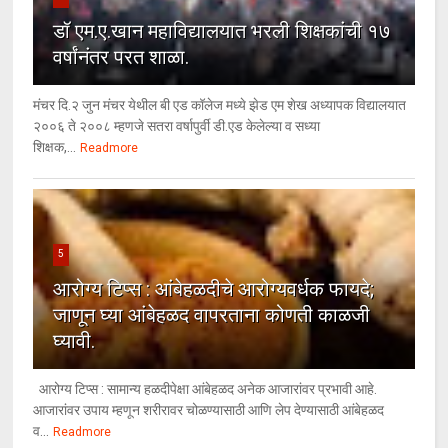
डॉ एम.ए.खान महाविद्यालयात भरली शिक्षकांची १७
वर्षांनंतर परत शाळा.
मंचर दि.२ जुन मंचर येथील बी एड कॉलेज मध्ये झेड एम शेख अध्यापक विद्यालयात
२००६ ते २००८ म्हणजे सतरा वर्षापुर्वी डी.एड केलेल्या व सध्या
शिक्षक,...
Readmore
5
आरोग्य टिप्स : आंबेहळदीचे आरोग्यवर्धक फायदे;
जाणून घ्या आंबेहळद वापरताना कोणती काळजी
घ्यावी.
आरोग्य टिप्स : सामान्य हळदीपेक्षा आंबेहळद अनेक आजारांवर प्रभावी आहे.
आजारांवर उपाय म्हणून शरीरावर चोळण्यासाठी आणि लेप देण्यासाठी आंबेहळद
व...
Readmore