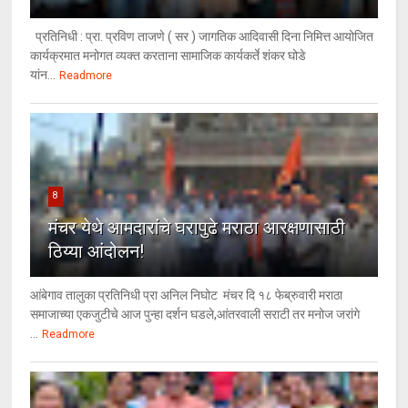
प्रतिनिधी : प्रा. प्रविण ताजणे ( सर ) जागतिक आदिवासी दिना निमित्त आयोजित
कार्यक्रमात मनोगत व्यक्त करताना सामाजिक कार्यकर्ते शंकर घोडे
यांन...
Readmore
8
मंचर येथे आमदारांचे घरापुढे मराठा आरक्षणासाठी
ठिय्या आंदोलन!
आंबेगाव तालुका प्रतिनिधी प्रा अनिल निघोट मंचर दि १८ फेब्रुवारी मराठा
समाजाच्या एकजुटीचे आज पुन्हा दर्शन घडले,आंतरवाली सराटी तर मनोज जरांगे
...
Readmore