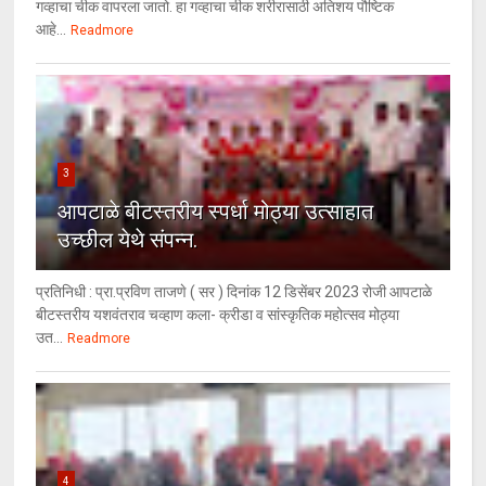
गव्हाचा चीक वापरला जातो. हा गव्हाचा चीक शरीरासाठी अतिशय पौष्टिक
आहे...
Readmore
3
आपटाळे बीटस्तरीय स्पर्धा मोठ्या उत्साहात
उच्छील येथे संपन्न.
प्रतिनिधी : प्रा.प्रविण ताजणे ( सर ) दिनांक 12 डिसेंबर 2023 रोजी आपटाळे
बीटस्तरीय यशवंतराव चव्हाण कला- क्रीडा व सांस्कृतिक महोत्सव मोठ्या
उत...
Readmore
4