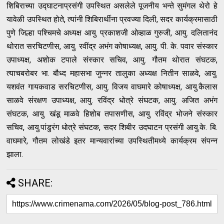
शिबिराच्या उद्घाटनाप्रसंगी उपस्थित असलेले पूजनीय भन्ते सुमंगल थेरो हे
यावेळी उपस्थित होते, त्यांनी शिबिरार्थीना प्रवज्या दिली, सदर कार्यक्रमासाठी
पुणे जिल्हा पश्चिमचे अध्यक्ष आयु. प्रकाशजी ओव्हाळ गुरुजी, आयु. दलितानंद
थोरात सरचिटणीस, आयु. रवींद्र अभंग कोषाध्यक्ष, आयु. पी. के. पवार संस्कार
उपाध्यक्ष, अशोक टपाले संस्कार सचिव, आयु. गौतम थोरात संघटक,
त्याचबरोबर भा. बौध्द महासभा जुन्नर तालुका अध्यक्ष नितीन साळवे, आयु.
यशवंत गायकवाड सरचिटणीस, आयु. विजय वाघमारे कोषाध्यक्ष, आयु.कैलास
साळवे संरक्षण उपाध्यक्ष, आयु. रविंद्र धोत्रे संघटक, आयु. अजित अभंग
संघटक, आयु. खंडू माळवे हिशोब तपासणीस, आयु. रविंद्र भोजने संस्कार
सचिव, आयु.पांडुरंग धोत्रे संघटक, सदर शिबीर उदघाटन प्रसंगी आयु.के. बि.
वाघमारे, गौतम लोखंडे इतर मान्यवारांच्या उपस्थितीमध्ये कार्यक्रम संपन्न
झाला.
SHARE: