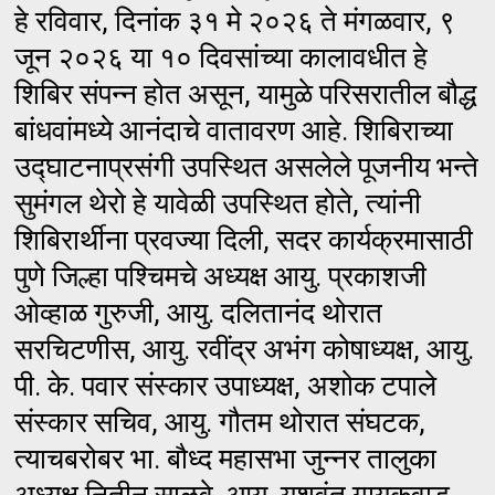
हे रविवार, दिनांक ३१ मे २०२६ ते मंगळवार, ९
जून २०२६ या १० दिवसांच्या कालावधीत हे
शिबिर संपन्न होत असून, यामुळे परिसरातील बौद्ध
बांधवांमध्ये आनंदाचे वातावरण आहे. शिबिराच्या
उद्घाटनाप्रसंगी उपस्थित असलेले पूजनीय भन्ते
सुमंगल थेरो हे यावेळी उपस्थित होते, त्यांनी
शिबिरार्थीना प्रवज्या दिली, सदर कार्यक्रमासाठी
पुणे जिल्हा पश्चिमचे अध्यक्ष आयु. प्रकाशजी
ओव्हाळ गुरुजी, आयु. दलितानंद थोरात
सरचिटणीस, आयु. रवींद्र अभंग कोषाध्यक्ष, आयु.
पी. के. पवार संस्कार उपाध्यक्ष, अशोक टपाले
संस्कार सचिव, आयु. गौतम थोरात संघटक,
त्याचबरोबर भा. बौध्द महासभा जुन्नर तालुका
अध्यक्ष नितीन साळवे, आयु. यशवंत गायकवाड