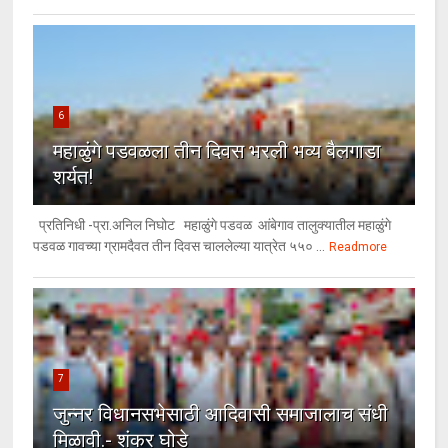
6
महाळुंगे पडवळला तीन दिवस भरली भव्य बैलगाडा
शर्यत!
प्रतिनिधी -प्रा.अनिल निघोट महाळुंगे पडवळ आंबेगाव तालुक्यातील महाळुंगे
पडवळ गावच्या ग्रामदैवत तीन दिवस चाललेल्या यात्रेत ५५० ...
Readmore
7
जुन्नर विधानसभेसाठी आदिवासी समाजालाच संधी
मिळावी.- शंकर घोडे