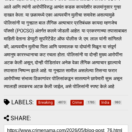
आले आणि त्यांनी आरोपींविरुद्ध अत्यंत कडक कायदेशीर कलमांनुसार गुन्हा
दाखल केला. या छळामध्ये एका अल्पवयीन मुलीचा समावेश असल्यामुळे
पोलिसांनी या गुन्ह्यात बाल लैंगिक अत्याचार प्रतिबंधक कायदा म्हणजेच
पॉक्सो (POCSO) अंतर्गत कलमे जोडली आहेत. या प्रकरणाच्या तपासाबाबत
माहिती देताना डेप्युटी सुपरिटेंडेंट ऑफ पोलीस जे. एम. लाल यांनी सांगितले
की, अल्पवयीन मुलीचा पिता आणि घरमालक या दोघांनी मिळून या संपूर्ण
अमानुष कारस्थानाचा कट रचला होता. पोलिसांनी या दोन्ही मुख्य आरोपींना
अटक केली असून, दोन्ही पीडितांवर अनेक वेळा लैंगिक अत्याचार झाल्याचे
तपासात निष्पन्न झाले आहे. या गुन्ह्यात सामील असलेल्या तिसऱ्या फरार
आरोपीच्या संभाव्य ठिकाणांवर पोलिसांकडून सातत्याने छापेमारी सुरू असून
त्यालाही लवकरच अटक केली जाईल, असे पोलिसांनी स्पष्ट केले आहे
LABELS:
Breaking
Crime
India
4870
1785
980
SHARE: