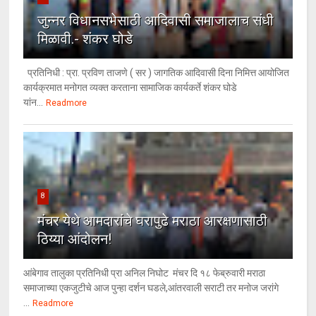
जुन्नर विधानसभेसाठी आदिवासी समाजालाच संधी
मिळावी.- शंकर घोडे
प्रतिनिधी : प्रा. प्रविण ताजणे ( सर ) जागतिक आदिवासी दिना निमित्त आयोजित
कार्यक्रमात मनोगत व्यक्त करताना सामाजिक कार्यकर्ते शंकर घोडे
यांन...
Readmore
8
मंचर येथे आमदारांचे घरापुढे मराठा आरक्षणासाठी
ठिय्या आंदोलन!
आंबेगाव तालुका प्रतिनिधी प्रा अनिल निघोट मंचर दि १८ फेब्रुवारी मराठा
समाजाच्या एकजुटीचे आज पुन्हा दर्शन घडले,आंतरवाली सराटी तर मनोज जरांगे
...
Readmore