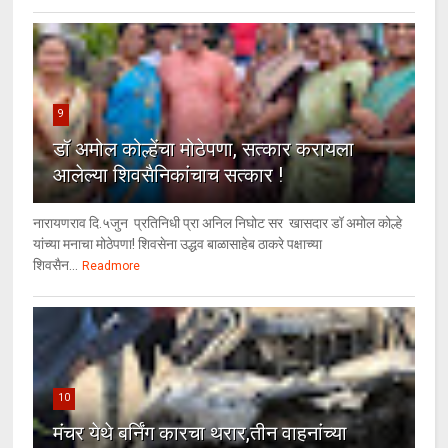
9
डॉ अमोल कोल्हेंचा मोठेपणा, सत्कार करायला
आलेल्या शिवसैनिकांचाच सत्कार !
नारायणराव दि.५जुन प्रतिनिधी प्रा अनिल निघोट सर खासदार डॉ अमोल कोल्हे
यांच्या मनाचा मोठेपणा! शिवसेना उद्धव बाळासाहेब ठाकरे पक्षाच्या
शिवसैन...
Readmore
10
मंचर येथे बर्निंग कारचा थरार,तीन वाहनांच्या