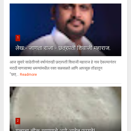
1
लेख:- जाणता राजा - छत्रपती शिवाजी महाराज.
आज सुमारे साडेतीनशे वर्षानंतरही छत्रपती शिवाजी महाराज हे नाव ऐकल्यानंतर
मराठी माणसाच्या धमन्यांमधील रक्त सळसळते आणि आपसूक तोंडातून
"छत्...
Readmore
2