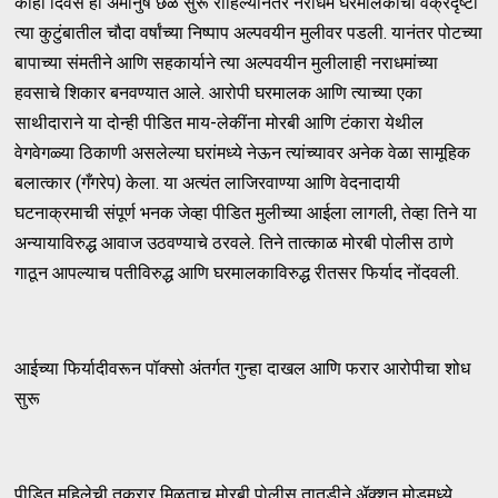
काही दिवस हा अमानुष छळ सुरू राहिल्यानंतर नराधम घरमालकाची वक्रदृष्टी
त्या कुटुंबातील चौदा वर्षांच्या निष्पाप अल्पवयीन मुलीवर पडली. यानंतर पोटच्या
बापाच्या संमतीने आणि सहकार्याने त्या अल्पवयीन मुलीलाही नराधमांच्या
हवसाचे शिकार बनवण्यात आले. आरोपी घरमालक आणि त्याच्या एका
साथीदाराने या दोन्ही पीडित माय-लेकींना मोरबी आणि टंकारा येथील
वेगवेगळ्या ठिकाणी असलेल्या घरांमध्ये नेऊन त्यांच्यावर अनेक वेळा सामूहिक
बलात्कार (गँगरेप) केला. या अत्यंत लाजिरवाण्या आणि वेदनादायी
घटनाक्रमाची संपूर्ण भनक जेव्हा पीडित मुलीच्या आईला लागली, तेव्हा तिने या
अन्यायाविरुद्ध आवाज उठवण्याचे ठरवले. तिने तात्काळ मोरबी पोलीस ठाणे
गाठून आपल्याच पतीविरुद्ध आणि घरमालकाविरुद्ध रीतसर फिर्याद नोंदवली.
आईच्या फिर्यादीवरून पॉक्सो अंतर्गत गुन्हा दाखल आणि फरार आरोपीचा शोध
सुरू
पीडित महिलेची तक्रार मिळताच मोरबी पोलीस तातडीने ॲक्शन मोडमध्ये