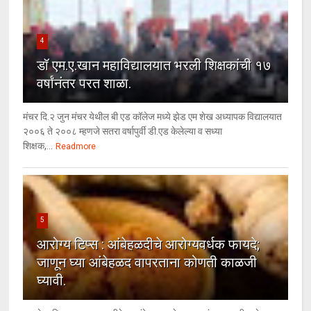
4
डॉ एम.ए.खान महाविद्यालयात भरली शिक्षकांची १७
वर्षांनंतर परत शाळा.
मंचर दि.२ जुन मंचर येथील बी एड कॉलेज मध्ये झेड एम शेख अध्यापक विद्यालयात
२००६ ते २००८ म्हणजे सतरा वर्षापुर्वी डी.एड केलेल्या व सध्या
शिक्षक,...
Readmore
5
आरोग्य टिप्स : आंबेहळदीचे आरोग्यवर्धक फायदे;
जाणून घ्या आंबेहळद वापरताना कोणती काळजी
घ्यावी.