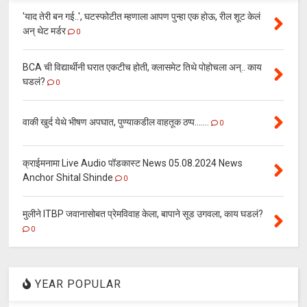
'याद तेरी बन गई..', घटस्फोटीत म्हणाला आपण पुन्हा एक होऊ, रील शूट केलं
अन् थेट मर्डर
0
BCA ची विद्यार्थीनी घरात एकटीच होती, क्लासमेट तिथे पोहोचला अन्.. काय
घडलं?
0
वाकी खुर्द येथे भीषण अपघात, पुण्याकडील वाहतूक ठप्प.......
0
क्राईमनामा Live Audio पॉडकास्ट News 05.08.2024 News
Anchor Shital Shinde
0
मुलीने ITBP जवानासोबत प्रेमविवाह केला, बापाने सूड उगवला, काय घडलं?
0
YEAR POPULAR