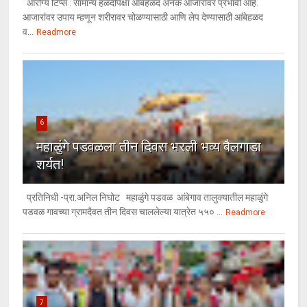
आरोग्य टिप्स : सामान्य हळदीपेक्षा आंबेहळद अनेक आजारांवर प्रभावी आहे.
आजारांवर उपाय म्हणून शरीरावर चोळण्यासाठी आणि लेप देण्यासाठी आंबेहळद
व...
Readmore
6
महाळुंगे पडवळला तीन दिवस भरली भव्य बैलगाडा
शर्यत!
प्रतिनिधी -प्रा.अनिल निघोट महाळुंगे पडवळ आंबेगाव तालुक्यातील महाळुंगे
पडवळ गावच्या ग्रामदैवत तीन दिवस चाललेल्या यात्रेत ५५० ...
Readmore
7