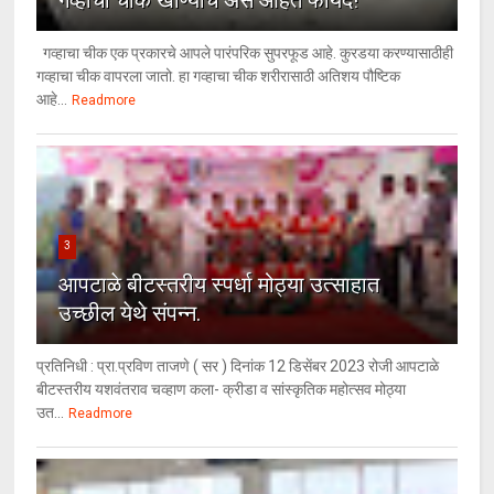
गव्हाचा चीक खाण्याचे असे आहेत फायदे!
गव्हाचा चीक एक प्रकारचे आपले पारंपरिक सुपरफूड आहे. कुरडया करण्यासाठीही
गव्हाचा चीक वापरला जातो. हा गव्हाचा चीक शरीरासाठी अतिशय पौष्टिक
आहे...
Readmore
3
आपटाळे बीटस्तरीय स्पर्धा मोठ्या उत्साहात
उच्छील येथे संपन्न.
प्रतिनिधी : प्रा.प्रविण ताजणे ( सर ) दिनांक 12 डिसेंबर 2023 रोजी आपटाळे
बीटस्तरीय यशवंतराव चव्हाण कला- क्रीडा व सांस्कृतिक महोत्सव मोठ्या
उत...
Readmore