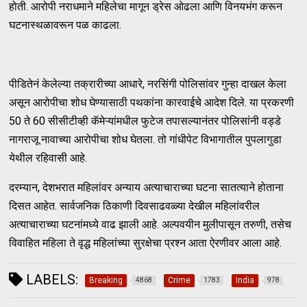
होती. आरोपी नराधमाने महिलेचा मागून ड्रेस ओढला आणि विनयभंग करून
घटनास्थळावरून पळ काढला.
पीडितेनं केलेल्या तक्रारीच्या आधारे, नरसिंगी पोलिसांवर गुन्हा दाखल केला
असून आरोपीचा शोध घेण्यासाठी पथकांना कारवाईचे आदेश दिले. या प्रकरणी
50 ते 60 सीसीटीव्ही कॅमेऱ्यांमधील फुटेज तपासल्यानंतर पोलिसांनी वड्डे
नागराजू नावाच्या आरोपीचा शोध घेतला. तो गांधीपेट विभागातील पुपलागुडा
येथील रहिवासी आहे.
दरम्यान, देशभरात महिलांवर अन्याय अत्याचाराच्या घटना सातत्याने होताना
दिसत आहेत. सार्वजनिक ठिकाणी दिवसाढवळ्या देखील महिलांवरील
अत्याचाराच्या घटनांमध्ये वाढ झाली आहे. अल्पवयीन मुलीपासून तरुणी, तसेच
विवाहित महिला ते वृद्ध महिलांच्या सुरक्षेचा प्रश्न आता ऐरणीवर आला आहे.
LABELS:
Breaking
Crime
India
4868
1783
978