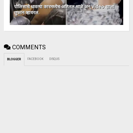
पोलिसाचे धावत्या कारमध्येच अश्लिल चाळे अन् Video झाला
तुफान व्हायरल.
COMMENTS
FACEBOOK
DISQUS
BLOGGER