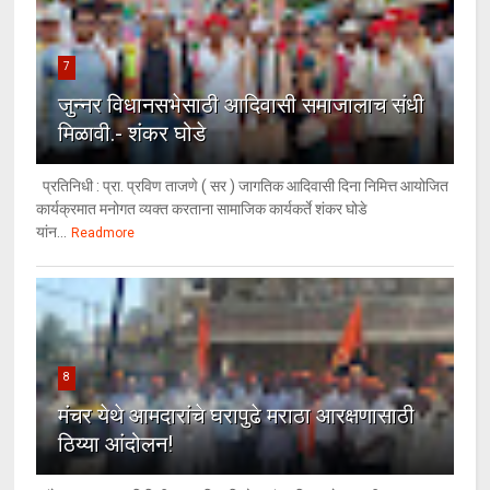
7
जुन्नर विधानसभेसाठी आदिवासी समाजालाच संधी
मिळावी.- शंकर घोडे
प्रतिनिधी : प्रा. प्रविण ताजणे ( सर ) जागतिक आदिवासी दिना निमित्त आयोजित
कार्यक्रमात मनोगत व्यक्त करताना सामाजिक कार्यकर्ते शंकर घोडे
यांन...
Readmore
8
मंचर येथे आमदारांचे घरापुढे मराठा आरक्षणासाठी
ठिय्या आंदोलन!