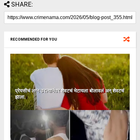
SHARE:
RECOMMENDED FOR YOU
प्रेयसीचं लग्न ठरल्यानंतर शेवटचं भेटायला बोलावलं अन् शेवटचं
झाला.