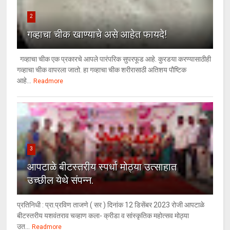
2
गव्हाचा चीक खाण्याचे असे आहेत फायदे!
गव्हाचा चीक एक प्रकारचे आपले पारंपरिक सुपरफूड आहे. कुरडया करण्यासाठीही
गव्हाचा चीक वापरला जातो. हा गव्हाचा चीक शरीरासाठी अतिशय पौष्टिक
आहे...
Readmore
3
आपटाळे बीटस्तरीय स्पर्धा मोठ्या उत्साहात
उच्छील येथे संपन्न.
प्रतिनिधी : प्रा.प्रविण ताजणे ( सर ) दिनांक 12 डिसेंबर 2023 रोजी आपटाळे
बीटस्तरीय यशवंतराव चव्हाण कला- क्रीडा व सांस्कृतिक महोत्सव मोठ्या
उत...
Readmore