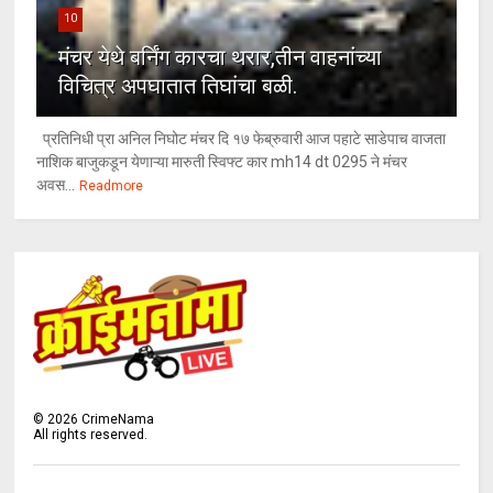
10
मंचर येथे बर्निंग कारचा थरार,तीन वाहनांच्या
विचित्र अपघातात तिघांचा बळी.
प्रतिनिधी प्रा अनिल निघोट मंचर दि १७ फेब्रुवारी आज पहाटे साडेपाच वाजता
नाशिक बाजुकडून येणाऱ्या मारुती स्विफ्ट कार mh14 dt 0295 ने मंचर
अवस...
Readmore
©
2026
CrimeNama
All rights reserved.