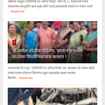
आंबेगाव तालुका प्रतिनिधी प्रा अनिल निघोट मंचर दि १८ फेब्रुवारी मराठा
समाजाच्या एकजुटीचे आज पुन्हा दर्शन घडले,आंतरवाली सराटी तर मनोज जरांगे
...
Readmore
9
डॉ अमोल कोल्हेंचा मोठेपणा, सत्कार करायला
आलेल्या शिवसैनिकांचाच सत्कार !
नारायणराव दि.५जुन प्रतिनिधी प्रा अनिल निघोट सर खासदार डॉ अमोल कोल्हे
यांच्या मनाचा मोठेपणा! शिवसेना उद्धव बाळासाहेब ठाकरे पक्षाच्या
शिवसैन...
Readmore