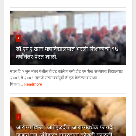
4
डॉ एम.ए.खान महाविद्यालयात भरली शिक्षकांची १७
वर्षांनंतर परत शाळा.
मंचर दि.२ जुन मंचर येथील बी एड कॉलेज मध्ये झेड एम शेख अध्यापक विद्यालयात
२००६ ते २००८ म्हणजे सतरा वर्षापुर्वी डी.एड केलेल्या व सध्या
शिक्षक,...
Readmore
5
आरोग्य टिप्स : आंबेहळदीचे आरोग्यवर्धक फायदे;
जाणून घ्या आंबेहळद वापरताना कोणती काळजी