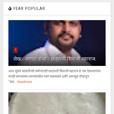
YEAR POPULAR
1
लेख:- जाणता राजा - छत्रपती शिवाजी महाराज.
आज सुमारे साडेतीनशे वर्षानंतरही छत्रपती शिवाजी महाराज हे नाव ऐकल्यानंतर
मराठी माणसाच्या धमन्यांमधील रक्त सळसळते आणि आपसूक तोंडातून
"छत्...
Readmore