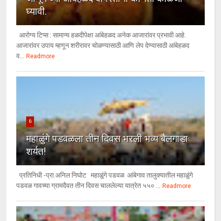
घ्यावी.
आरोग्य टिप्स : सामान्य हळदीपेक्षा आंबेहळद अनेक आजारांवर प्रभावी आहे.
आजारांवर उपाय म्हणून शरीरावर चोळण्यासाठी आणि लेप देण्यासाठी आंबेहळद
व...
Readmore
6
महाळुंगे पडवळला तीन दिवस भरली भव्य बैलगाडा
शर्यत!
प्रतिनिधी -प्रा.अनिल निघोट महाळुंगे पडवळ आंबेगाव तालुक्यातील महाळुंगे
पडवळ गावच्या ग्रामदैवत तीन दिवस चाललेल्या यात्रेत ५५० ...
Readmore