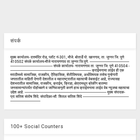
संपर्क
मुख्य कार्यालय- दत्तमंदिर रोड, प्लॉट नं-301, मौजे. बोतार्डे पो. खानगाव, ता. जुन्नर जि. पुणे
410502 संपर्क कार्य‍ालय-मौजे नारायणगाव ता.जुन्नर जि.पुणे. ------------------------------------------
--------------------------------------------- संपर्क कार्यालय- नारायणगाव ता. जुन्नर जि. पुणे 410504 -
-------------------------------------------------------------------------------------- क्राईमनामा लाईव ही एक
मराठीमध्ये सामाजिक, राजकीय, ऐतिहासिक, शेतीविषयक, अर्थविषयक तसेच गुन्हेगारी
जगतातील माहिती देणारी देशातील व महाराष्ट्रातील महत्वाची वेबसाईट आहे, राज्यासह
देशभरातील सामाजिक, राजकीय, क्राईम, क्रिडा, क्षेत्रामधून ब्रेकींग बातम्या
जनसामान्यांपर्यंत पोहोचवणे व जाणिवजागृती करणे हाच क्राईमनामा लाईव वेब न्यूजचा महत्वाचा
उद्देश आहे. --------------------------------------------------------------------------------------- मुख्य संपादक-
प्रा.सतिश संतोष शिंदे. संपादिका-सौ. शितल सतिश शिंदे -------------------------------------------------
--------------------------------
100+ Social Counters