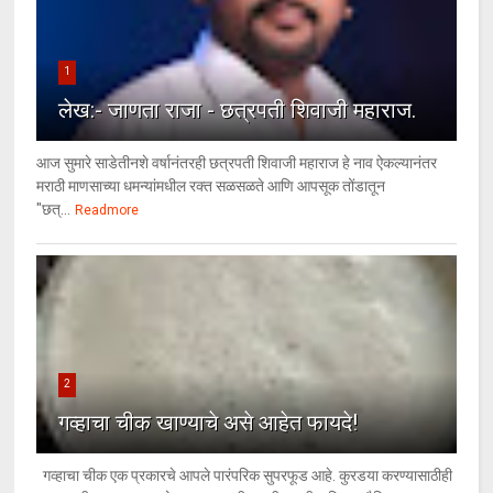
1
लेख:- जाणता राजा - छत्रपती शिवाजी महाराज.
आज सुमारे साडेतीनशे वर्षानंतरही छत्रपती शिवाजी महाराज हे नाव ऐकल्यानंतर
मराठी माणसाच्या धमन्यांमधील रक्त सळसळते आणि आपसूक तोंडातून
"छत्...
Readmore
2
गव्हाचा चीक खाण्याचे असे आहेत फायदे!
गव्हाचा चीक एक प्रकारचे आपले पारंपरिक सुपरफूड आहे. कुरडया करण्यासाठीही