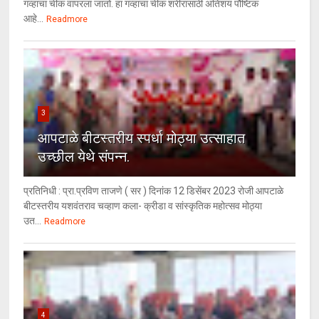
गव्हाचा चीक वापरला जातो. हा गव्हाचा चीक शरीरासाठी अतिशय पौष्टिक
आहे...
Readmore
3
आपटाळे बीटस्तरीय स्पर्धा मोठ्या उत्साहात
उच्छील येथे संपन्न.
प्रतिनिधी : प्रा.प्रविण ताजणे ( सर ) दिनांक 12 डिसेंबर 2023 रोजी आपटाळे
बीटस्तरीय यशवंतराव चव्हाण कला- क्रीडा व सांस्कृतिक महोत्सव मोठ्या
उत...
Readmore
4