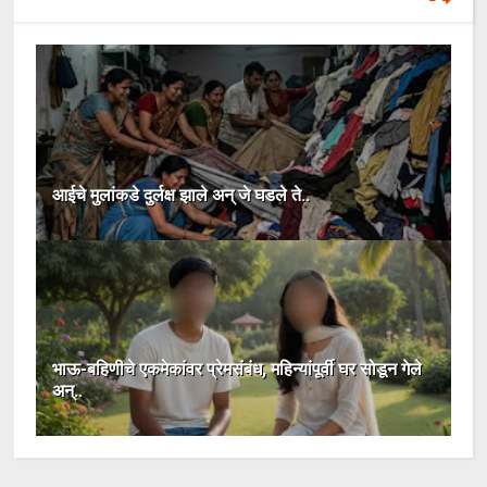
आईचे मुलांकडे दुर्लक्ष झाले अन् जे घडले ते..
भाऊ-बहिणीचे एकमेकांवर प्रेमसंबंध, महिन्यांपूर्वी घर सोडून गेले
अन्..