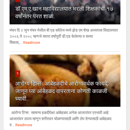
डॉ एम.ए.खान महाविद्यालयात भरली शिक्षकांची १७
वर्षांनंतर परत शाळा.
मंचर दि.२ जुन मंचर येथील बी एड कॉलेज मध्ये झेड एम शेख अध्यापक विद्यालयात
२००६ ते २००८ म्हणजे सतरा वर्षापुर्वी डी.एड केलेल्या व सध्या
शिक्षक,...
Readmore
5
आरोग्य टिप्स : आंबेहळदीचे आरोग्यवर्धक फायदे;
जाणून घ्या आंबेहळद वापरताना कोणती काळजी
घ्यावी.
आरोग्य टिप्स : सामान्य हळदीपेक्षा आंबेहळद अनेक आजारांवर प्रभावी आहे.
आजारांवर उपाय म्हणून शरीरावर चोळण्यासाठी आणि लेप देण्यासाठी आंबेहळद
व...
Readmore