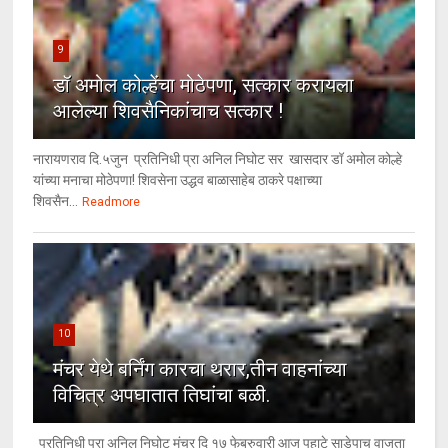
9
डॉ अमोल कोल्हेंचा मोठेपणा, सत्कार करायला
आलेल्या शिवसैनिकांचाच सत्कार !
नारायणराव दि.५जुन प्रतिनिधी प्रा अनिल निघोट सर खासदार डॉ अमोल कोल्हे
यांच्या मनाचा मोठेपणा! शिवसेना उद्धव बाळासाहेब ठाकरे पक्षाच्या
शिवसैन...
Readmore
10
मंचर येथे बर्निंग कारचा थरार,तीन वाहनांच्या
विचित्र अपघातात तिघांचा बळी.
प्रतिनिधी प्रा अनिल निघोट मंचर दि १७ फेब्रुवारी आज पहाटे साडेपाच वाजता