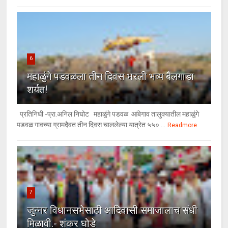
6
महाळुंगे पडवळला तीन दिवस भरली भव्य बैलगाडा
शर्यत!
प्रतिनिधी -प्रा.अनिल निघोट महाळुंगे पडवळ आंबेगाव तालुक्यातील महाळुंगे
पडवळ गावच्या ग्रामदैवत तीन दिवस चाललेल्या यात्रेत ५५० ...
Readmore
7
जुन्नर विधानसभेसाठी आदिवासी समाजालाच संधी
मिळावी.- शंकर घोडे