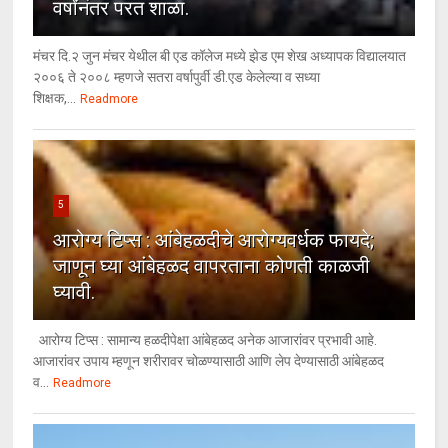
वर्षांनंतर परत शाळा.
मंचर दि.२ जुन मंचर येथील बी एड कॉलेज मध्ये झेड एम शेख अध्यापक विद्यालयात
२००६ ते २००८ म्हणजे सतरा वर्षापुर्वी डी.एड केलेल्या व सध्या
शिक्षक,...
Readmore
5
आरोग्य टिप्स : आंबेहळदीचे आरोग्यवर्धक फायदे;
जाणून घ्या आंबेहळद वापरताना कोणती काळजी
घ्यावी.
आरोग्य टिप्स : सामान्य हळदीपेक्षा आंबेहळद अनेक आजारांवर प्रभावी आहे.
आजारांवर उपाय म्हणून शरीरावर चोळण्यासाठी आणि लेप देण्यासाठी आंबेहळद
व...
Readmore