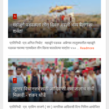
6
महाळुंगे पडवळला तीन दिवस भरली भव्य बैलगाडा
शर्यत!
प्रतिनिधी -प्रा.अनिल निघोट महाळुंगे पडवळ आंबेगाव तालुक्यातील महाळुंगे
पडवळ गावच्या ग्रामदैवत तीन दिवस चाललेल्या यात्रेत ५५० ...
Readmore
7
जुन्नर विधानसभेसाठी आदिवासी समाजालाच संधी
मिळावी.- शंकर घोडे
प्रतिनिधी : प्रा. प्रविण ताजणे ( सर ) जागतिक आदिवासी दिना निमित्त आयोजित