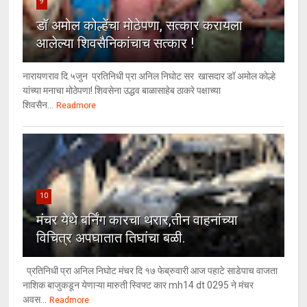
9
डॉ अमोल कोल्हेंचा मोठेपणा, सत्कार करायला
आलेल्या शिवसैनिकांचाच सत्कार !
नारायणराव दि.५जुन प्रतिनिधी प्रा अनिल निघोट सर खासदार डॉ अमोल कोल्हे
यांच्या मनाचा मोठेपणा! शिवसेना उद्धव बाळासाहेब ठाकरे पक्षाच्या
शिवसैन...
Readmore
10
मंचर येथे बर्निंग कारचा थरार,तीन वाहनांच्या
विचित्र अपघातात तिघांचा बळी.
प्रतिनिधी प्रा अनिल निघोट मंचर दि १७ फेब्रुवारी आज पहाटे साडेपाच वाजता
नाशिक बाजुकडून येणाऱ्या मारुती स्विफ्ट कार mh14 dt 0295 ने मंचर
अवस...
Readmore