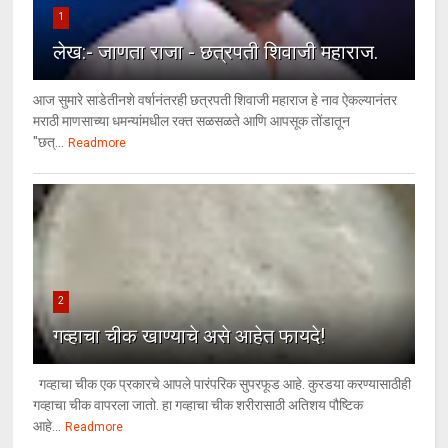
1
लेख:- जाणता राजा - छत्रपती शिवाजी महाराज.
आज सुमारे साडेतीनशे वर्षानंतरही छत्रपती शिवाजी महाराज हे नाव ऐकल्यानंतर
मराठी माणसाच्या धमन्यांमधील रक्त सळसळते आणि आपसूक तोंडातून
"छत्...
Readmore
2
गव्हाचा चीक खाण्याचे असे आहेत फायदे!
गव्हाचा चीक एक प्रकारचे आपले पारंपरिक सुपरफूड आहे. कुरडया करण्यासाठीही
गव्हाचा चीक वापरला जातो. हा गव्हाचा चीक शरीरासाठी अतिशय पौष्टिक
आहे...
Readmore