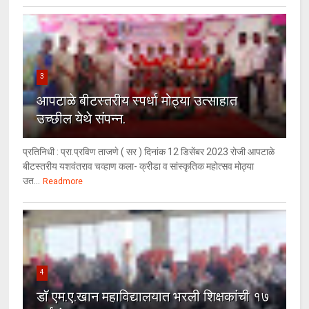
3
आपटाळे बीटस्तरीय स्पर्धा मोठ्या उत्साहात
उच्छील येथे संपन्न.
प्रतिनिधी : प्रा.प्रविण ताजणे ( सर ) दिनांक 12 डिसेंबर 2023 रोजी आपटाळे
बीटस्तरीय यशवंतराव चव्हाण कला- क्रीडा व सांस्कृतिक महोत्सव मोठ्या
उत...
Readmore
4
डॉ एम.ए.खान महाविद्यालयात भरली शिक्षकांची १७