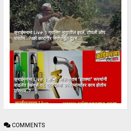
क्राईमनामा Live । ग्रामिण भागातील इरलं, टोपली लोप
पावतेय...?खरे कारागीर जगापासून दूरच...!
क्राईमनामा Live । बाब्बो. .महिन्यातच "इतक्या" रूपयांनी
वाढलेत इंधनाचे दर; दरवाढीचा सर्वसामान्यांवर काय होतोय
परिणाम..?
COMMENTS