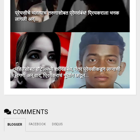
प्रेयसीचे भलत्याच तरुणासोबत प्रेमसंबंध! प्रियकराला भनक
लागली अन्...
महिलेसोबत हॉटेलमध्ये शरीरसंबंध, नंतर प्रेयसीकडून लग्नाची
मागणी अन् वाद, प्रियकराचं गुप्तांग छाटून...
COMMENTS
FACEBOOK
DISQUS
BLOGGER