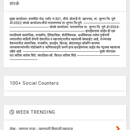
संपर्क
मुख्य कार्यालय- दत्तमंदिर रोड, प्लॉट नं-301, मौजे. बोतार्डे पो. खानगाव, ता. जुन्नर जि. पुणे
410502 संपर्क कार्य‍ालय-मौजे नारायणगाव ता.जुन्नर जि.पुणे. ------------------------------------------
--------------------------------------------- संपर्क कार्यालय- नारायणगाव ता. जुन्नर जि. पुणे 410504 -
-------------------------------------------------------------------------------------- क्राईमनामा लाईव ही एक
मराठीमध्ये सामाजिक, राजकीय, ऐतिहासिक, शेतीविषयक, अर्थविषयक तसेच गुन्हेगारी
जगतातील माहिती देणारी देशातील व महाराष्ट्रातील महत्वाची वेबसाईट आहे, राज्यासह
देशभरातील सामाजिक, राजकीय, क्राईम, क्रिडा, क्षेत्रामधून ब्रेकींग बातम्या
जनसामान्यांपर्यंत पोहोचवणे व जाणिवजागृती करणे हाच क्राईमनामा लाईव वेब न्यूजचा महत्वाचा
उद्देश आहे. --------------------------------------------------------------------------------------- मुख्य संपादक-
प्रा.सतिश संतोष शिंदे. संपादिका-सौ. शितल सतिश शिंदे -------------------------------------------------
--------------------------------
100+ Social Counters
WEEK TRENDING
लेख:- जाणता राजा - छत्रपती शिवाजी महाराज.