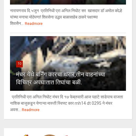
नारायणराव दि.५जुन प्रतिनिधी प्रा अनिल निघोट सर खासदार डॉ अमोल कोल्हे
यांच्या मनाचा मोठेपणा! शिवसेना उद्धव बाळासाहेब ठाकरे पक्षाच्या
शिवसैन...
Readmore
10
मंचर येथे बर्निंग कारचा थरार,तीन वाहनांच्या
विचित्र अपघातात तिघांचा बळी.
प्रतिनिधी प्रा अनिल निघोट मंचर दि १७ फेब्रुवारी आज पहाटे साडेपाच वाजता
नाशिक बाजुकडून येणाऱ्या मारुती स्विफ्ट कार mh14 dt 0295 ने मंचर
अवस...
Readmore