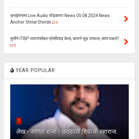
क्राईमनामा Live Audio पॉडकास्ट News 05.08.2024 News
Anchor Shital Shinde
0
मुलीने ITBP जवानासोबत प्रेमविवाह केला, बापाने सूड उगवला, काय घडलं?
0
YEAR POPULAR
1
लेख:- जाणता राजा - छत्रपती शिवाजी महाराज.