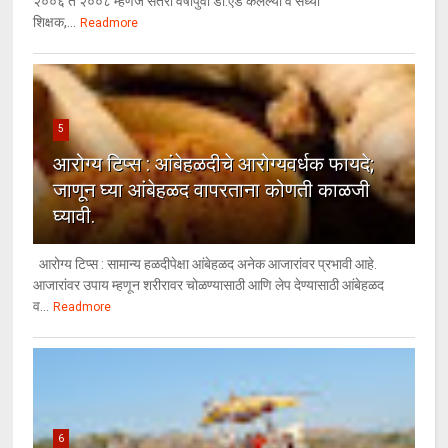
२००६ ते २००८ म्हणजे सतरा वर्षापुर्वी डी.एड केलेल्या व सध्या
शिक्षक,...
Readmore
5
आरोग्य टिप्स : आंबेहळदीचे आरोग्यवर्धक फायदे;
जाणून घ्या आंबेहळद वापरताना कोणती काळजी
घ्यावी.
आरोग्य टिप्स : सामान्य हळदीपेक्षा आंबेहळद अनेक आजारांवर प्रभावी आहे.
आजारांवर उपाय म्हणून शरीरावर चोळण्यासाठी आणि लेप देण्यासाठी आंबेहळद
व...
Readmore
6