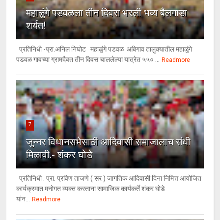
महाळुंगे पडवळला तीन दिवस भरली भव्य बैलगाडा
शर्यत!
प्रतिनिधी -प्रा.अनिल निघोट महाळुंगे पडवळ आंबेगाव तालुक्यातील महाळुंगे
पडवळ गावच्या ग्रामदैवत तीन दिवस चाललेल्या यात्रेत ५५० ...
Readmore
7
जुन्नर विधानसभेसाठी आदिवासी समाजालाच संधी
मिळावी.- शंकर घोडे
प्रतिनिधी : प्रा. प्रविण ताजणे ( सर ) जागतिक आदिवासी दिना निमित्त आयोजित
कार्यक्रमात मनोगत व्यक्त करताना सामाजिक कार्यकर्ते शंकर घोडे
यांन...
Readmore