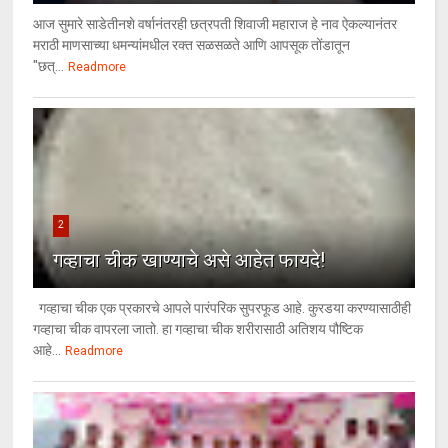
आज सुमारे साडेतीनशे वर्षानंतरही छत्रपती शिवाजी महाराज हे नाव ऐकल्यानंतर
मराठी माणसाच्या धमन्यांमधील रक्त सळसळते आणि आपसूक तोंडातून
"छत्...
Readmore
2
गव्हाचा चीक खाण्याचे असे आहेत फायदे!
गव्हाचा चीक एक प्रकारचे आपले पारंपरिक सुपरफूड आहे. कुरडया करण्यासाठीही
गव्हाचा चीक वापरला जातो. हा गव्हाचा चीक शरीरासाठी अतिशय पौष्टिक
आहे...
Readmore