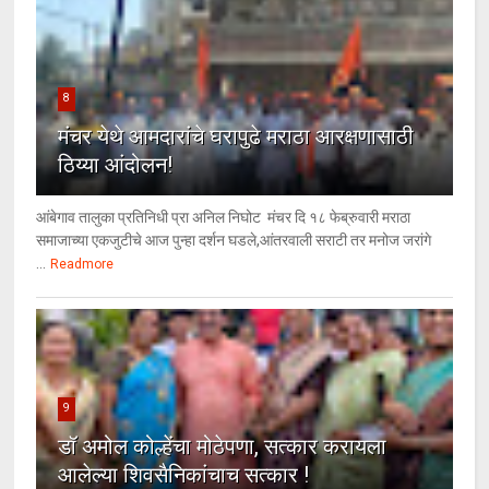
8
मंचर येथे आमदारांचे घरापुढे मराठा आरक्षणासाठी
ठिय्या आंदोलन!
आंबेगाव तालुका प्रतिनिधी प्रा अनिल निघोट मंचर दि १८ फेब्रुवारी मराठा
समाजाच्या एकजुटीचे आज पुन्हा दर्शन घडले,आंतरवाली सराटी तर मनोज जरांगे
...
Readmore
9
डॉ अमोल कोल्हेंचा मोठेपणा, सत्कार करायला
आलेल्या शिवसैनिकांचाच सत्कार !