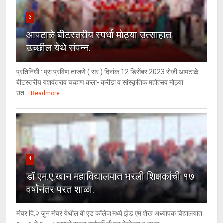
3
आपटाळे बीटस्तरीय स्पर्धा मोठ्या उत्साहात
उच्छील येथे संपन्न.
प्रतिनिधी : प्रा.प्रविण ताजणे ( सर ) दिनांक 12 डिसेंबर 2023 रोजी आपटाळे
बीटस्तरीय यशवंतराव चव्हाण कला- क्रीडा व सांस्कृतिक महोत्सव मोठ्या
उत...
Readmore
4
डॉ एम.ए.खान महाविद्यालयात भरली शिक्षकांची १७
वर्षांनंतर परत शाळा.
मंचर दि.२ जुन मंचर येथील बी एड कॉलेज मध्ये झेड एम शेख अध्यापक विद्यालयात