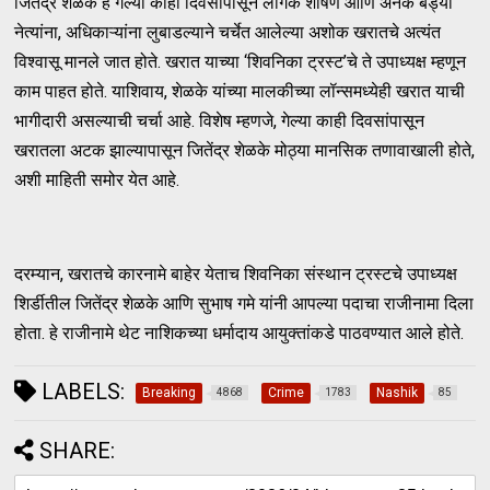
जितेंद्र शेळके हे गेल्या काही दिवसांपासून लैंगिक शोषण आणि अनेक बड्या
नेत्यांना, अधिकाऱ्यांना लुबाडल्याने चर्चेत आलेल्या अशोक खरातचे अत्यंत
विश्वासू मानले जात होते. खरात याच्या ‘शिवनिका ट्रस्ट’चे ते उपाध्यक्ष म्हणून
काम पाहत होते. याशिवाय, शेळके यांच्या मालकीच्या लॉन्समध्येही खरात याची
भागीदारी असल्याची चर्चा आहे. विशेष म्हणजे, गेल्या काही दिवसांपासून
खरातला अटक झाल्यापासून जितेंद्र शेळके मोठ्या मानसिक तणावाखाली होते,
अशी माहिती समोर येत आहे.
दरम्यान, खरातचे कारनामे बाहेर येताच शिवनिका संस्थान ट्रस्टचे उपाध्यक्ष
शिर्डीतील जितेंद्र शेळके आणि सुभाष गमे यांनी आपल्या पदाचा राजीनामा दिला
होता. हे राजीनामे थेट नाशिकच्या धर्मादाय आयुक्तांकडे पाठवण्यात आले होते.
LABELS:
Breaking
Crime
Nashik
4868
1783
85
SHARE: