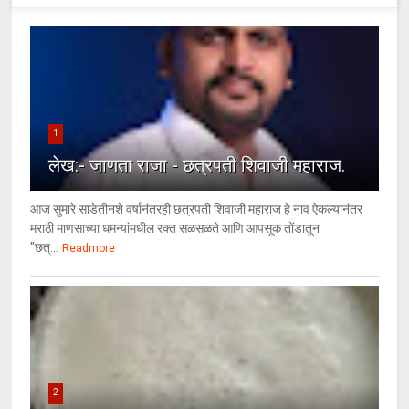
1
लेख:- जाणता राजा - छत्रपती शिवाजी महाराज.
आज सुमारे साडेतीनशे वर्षानंतरही छत्रपती शिवाजी महाराज हे नाव ऐकल्यानंतर
मराठी माणसाच्या धमन्यांमधील रक्त सळसळते आणि आपसूक तोंडातून
"छत्...
Readmore
2