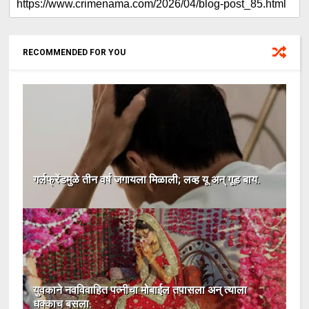
RECOMMENDED FOR YOU
गर्लफ्रेंडमुळे तीन वर्ष जगायला मिळाली; लव्ह यू अन् गूड बाय.
युवकाने नवविवाहित पत्नीचा मोबाईल तपासला अन् त्याला
धक्काच बसला.