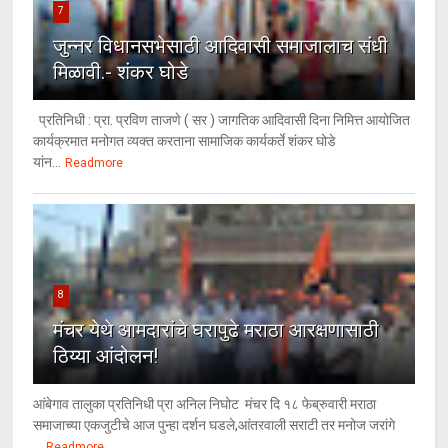
7
जुन्नर विधानसभेसाठी आदिवासी समाजालाच संधी
मिळावी.- शंकर घोडे
प्रतिनिधी : प्रा. प्रविण ताजणे ( सर ) जागतिक आदिवासी दिना निमित्त आयोजित
कार्यक्रमात मनोगत व्यक्त करताना सामाजिक कार्यकर्ते शंकर घोडे
यांन...
Readmore
8
मंचर येथे आमदारांचे घरापुढे मराठा आरक्षणासाठी
ठिय्या आंदोलन!
आंबेगाव तालुका प्रतिनिधी प्रा अनिल निघोट मंचर दि १८ फेब्रुवारी मराठा
समाजाच्या एकजुटीचे आज पुन्हा दर्शन घडले,आंतरवाली सराटी तर मनोज जरांगे
...
Readmore