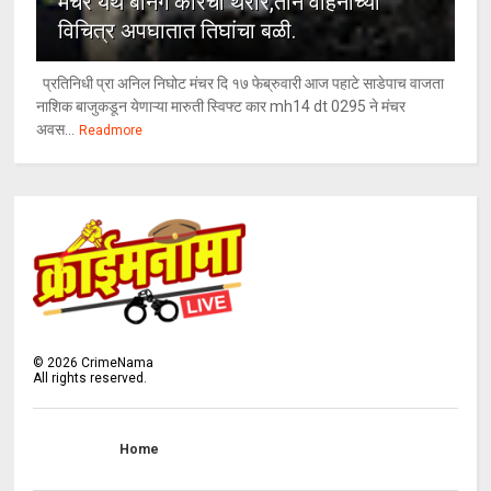
मंचर येथे बर्निंग कारचा थरार,तीन वाहनांच्या
विचित्र अपघातात तिघांचा बळी.
प्रतिनिधी प्रा अनिल निघोट मंचर दि १७ फेब्रुवारी आज पहाटे साडेपाच वाजता
नाशिक बाजुकडून येणाऱ्या मारुती स्विफ्ट कार mh14 dt 0295 ने मंचर
अवस...
Readmore
©
2026
CrimeNama
All rights reserved.
Home