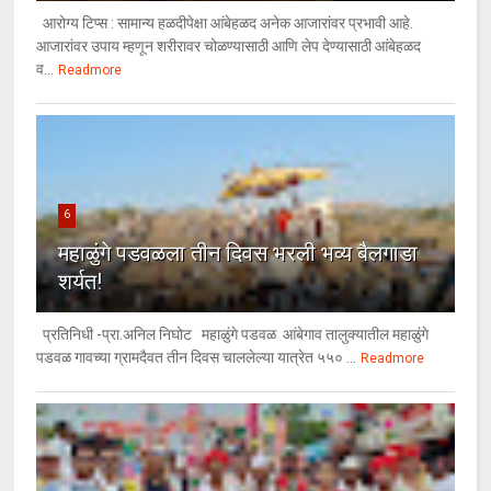
आरोग्य टिप्स : सामान्य हळदीपेक्षा आंबेहळद अनेक आजारांवर प्रभावी आहे.
आजारांवर उपाय म्हणून शरीरावर चोळण्यासाठी आणि लेप देण्यासाठी आंबेहळद
व...
Readmore
6
महाळुंगे पडवळला तीन दिवस भरली भव्य बैलगाडा
शर्यत!
प्रतिनिधी -प्रा.अनिल निघोट महाळुंगे पडवळ आंबेगाव तालुक्यातील महाळुंगे
पडवळ गावच्या ग्रामदैवत तीन दिवस चाललेल्या यात्रेत ५५० ...
Readmore