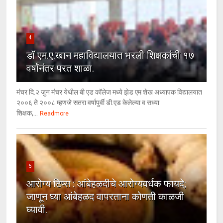
4
डॉ एम.ए.खान महाविद्यालयात भरली शिक्षकांची १७
वर्षांनंतर परत शाळा.
मंचर दि.२ जुन मंचर येथील बी एड कॉलेज मध्ये झेड एम शेख अध्यापक विद्यालयात
२००६ ते २००८ म्हणजे सतरा वर्षापुर्वी डी.एड केलेल्या व सध्या
शिक्षक,...
Readmore
5
आरोग्य टिप्स : आंबेहळदीचे आरोग्यवर्धक फायदे;
जाणून घ्या आंबेहळद वापरताना कोणती काळजी
घ्यावी.