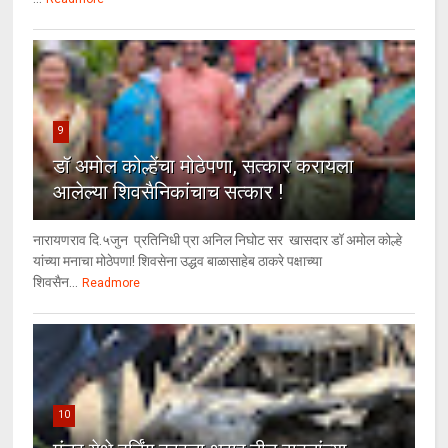
9
डॉ अमोल कोल्हेंचा मोठेपणा, सत्कार करायला
आलेल्या शिवसैनिकांचाच सत्कार !
नारायणराव दि.५जुन प्रतिनिधी प्रा अनिल निघोट सर खासदार डॉ अमोल कोल्हे
यांच्या मनाचा मोठेपणा! शिवसेना उद्धव बाळासाहेब ठाकरे पक्षाच्या
शिवसैन...
Readmore
10