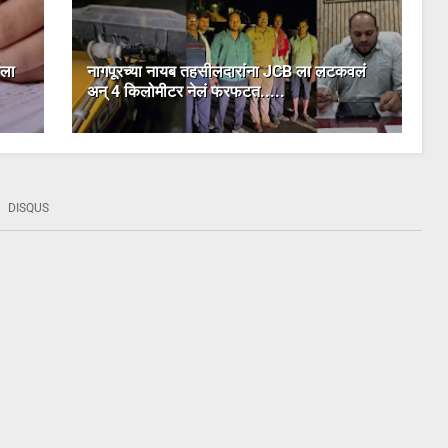
ाला
नागपूरच्या नायब तहसीलदारांना JCB ला लटकवलं
अन् 4 किलोमीटर नेलं फरफटत.....
DISQUS