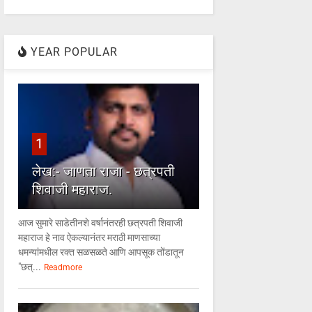
YEAR POPULAR
1
लेख:- जाणता राजा - छत्रपती
शिवाजी महाराज.
आज सुमारे साडेतीनशे वर्षानंतरही छत्रपती शिवाजी
महाराज हे नाव ऐकल्यानंतर मराठी माणसाच्या
धमन्यांमधील रक्त सळसळते आणि आपसूक तोंडातून
"छत्...
Readmore