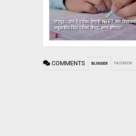
नागपूर : वाह रे परीक्षा घेणारे! NEET च्या विद्यार्थ्य
अबुधाबीत दिलं परीक्षा केंद्र, काय होणार?
COMMENTS
FACEBOOK
BLOGGER