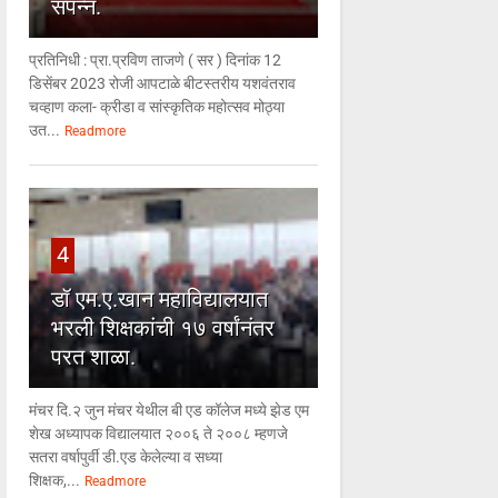
संपन्न.
प्रतिनिधी : प्रा.प्रविण ताजणे ( सर ) दिनांक 12
डिसेंबर 2023 रोजी आपटाळे बीटस्तरीय यशवंतराव
चव्हाण कला- क्रीडा व सांस्कृतिक महोत्सव मोठ्या
उत...
Readmore
4
डॉ एम.ए.खान महाविद्यालयात
भरली शिक्षकांची १७ वर्षांनंतर
परत शाळा.
मंचर दि.२ जुन मंचर येथील बी एड कॉलेज मध्ये झेड एम
शेख अध्यापक विद्यालयात २००६ ते २००८ म्हणजे
सतरा वर्षापुर्वी डी.एड केलेल्या व सध्या
शिक्षक,...
Readmore