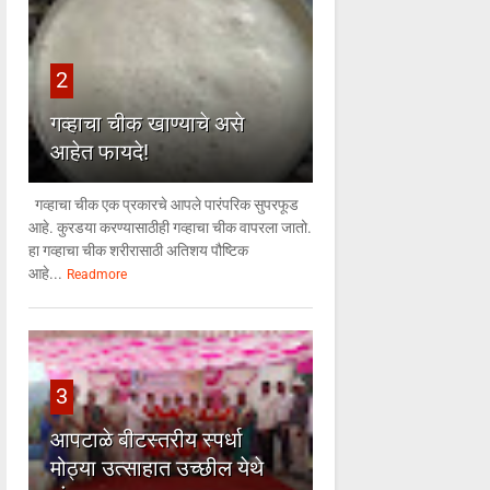
2
गव्हाचा चीक खाण्याचे असे
आहेत फायदे!
गव्हाचा चीक एक प्रकारचे आपले पारंपरिक सुपरफूड
आहे. कुरडया करण्यासाठीही गव्हाचा चीक वापरला जातो.
हा गव्हाचा चीक शरीरासाठी अतिशय पौष्टिक
आहे...
Readmore
3
आपटाळे बीटस्तरीय स्पर्धा
मोठ्या उत्साहात उच्छील येथे