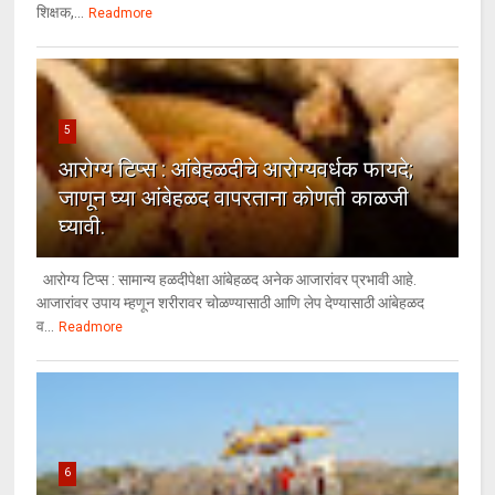
शिक्षक,...
Readmore
5
आरोग्य टिप्स : आंबेहळदीचे आरोग्यवर्धक फायदे;
जाणून घ्या आंबेहळद वापरताना कोणती काळजी
घ्यावी.
आरोग्य टिप्स : सामान्य हळदीपेक्षा आंबेहळद अनेक आजारांवर प्रभावी आहे.
आजारांवर उपाय म्हणून शरीरावर चोळण्यासाठी आणि लेप देण्यासाठी आंबेहळद
व...
Readmore
6