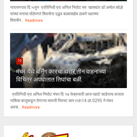
नारायणराव दि.५जुन प्रतिनिधी प्रा अनिल निघोट सर खासदार डॉ अमोल कोल्हे
यांच्या मनाचा मोठेपणा! शिवसेना उद्धव बाळासाहेब ठाकरे पक्षाच्या
शिवसैन...
Readmore
10
मंचर येथे बर्निंग कारचा थरार,तीन वाहनांच्या
विचित्र अपघातात तिघांचा बळी.
प्रतिनिधी प्रा अनिल निघोट मंचर दि १७ फेब्रुवारी आज पहाटे साडेपाच वाजता
नाशिक बाजुकडून येणाऱ्या मारुती स्विफ्ट कार mh14 dt 0295 ने मंचर
अवस...
Readmore