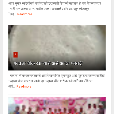
आज सुमारे साडेतीनशे वर्षानंतरही छत्रपती शिवाजी महाराज हे नाव ऐकल्यानंतर
मराठी माणसाच्या धमन्यांमधील रक्त सळसळते आणि आपसूक तोंडातून
"छत्...
Readmore
2
गव्हाचा चीक खाण्याचे असे आहेत फायदे!
गव्हाचा चीक एक प्रकारचे आपले पारंपरिक सुपरफूड आहे. कुरडया करण्यासाठीही
गव्हाचा चीक वापरला जातो. हा गव्हाचा चीक शरीरासाठी अतिशय पौष्टिक
आहे...
Readmore