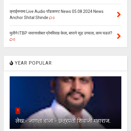
क्राईमनामा Live Audio पॉडकास्ट News 05.08.2024 News
Anchor Shital Shinde
0
मुलीने ITBP जवानासोबत प्रेमविवाह केला, बापाने सूड उगवला, काय घडलं?
0
YEAR POPULAR
1
लेख:- जाणता राजा - छत्रपती शिवाजी महाराज.