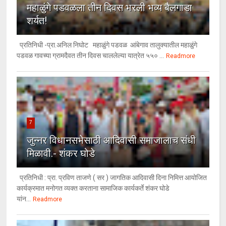
महाळुंगे पडवळला तीन दिवस भरली भव्य बैलगाडा
शर्यत!
प्रतिनिधी -प्रा.अनिल निघोट महाळुंगे पडवळ आंबेगाव तालुक्यातील महाळुंगे
पडवळ गावच्या ग्रामदैवत तीन दिवस चाललेल्या यात्रेत ५५० ...
Readmore
7
जुन्नर विधानसभेसाठी आदिवासी समाजालाच संधी
मिळावी.- शंकर घोडे
प्रतिनिधी : प्रा. प्रविण ताजणे ( सर ) जागतिक आदिवासी दिना निमित्त आयोजित
कार्यक्रमात मनोगत व्यक्त करताना सामाजिक कार्यकर्ते शंकर घोडे
यांन...
Readmore