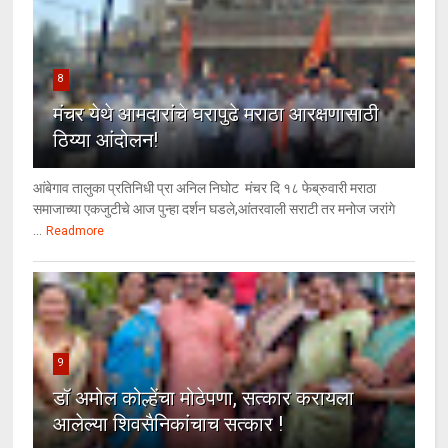
8
मंचर येथे आमदारांचे घरापुढे मराठा आरक्षणासाठी
ठिय्या आंदोलन!
आंबेगाव तालुका प्रतिनिधी प्रा अनिल निघोट मंचर दि १८ फेब्रुवारी मराठा
समाजाच्या एकजुटीचे आज पुन्हा दर्शन घडले,आंतरवाली सराटी तर मनोज जरांगे
...
Readmore
9
डॉ अमोल कोल्हेंचा मोठेपणा, सत्कार करायला
आलेल्या शिवसैनिकांचाच सत्कार !