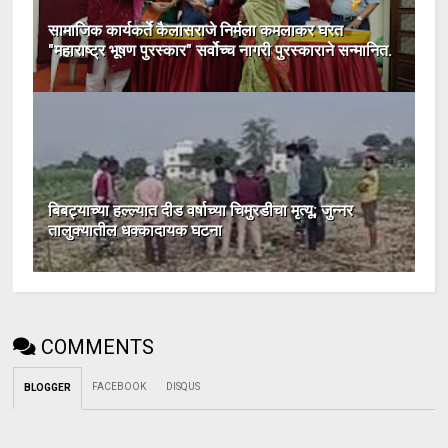
सामाजिक कार्यकर्ते कैलासराजे निर्मला कमलाकर घरत
"महाराष्ट्र भूषण पुरस्कार" सर्वोच्च नागरी पुरस्काराने सन्मानित.
बिबट्याच्या हल्ल्यात दीड वर्षाच्या चिमुरडीचा मृत्यू; जुन्नर
तालुक्यातील धक्कादायक घटना
COMMENTS
FACEBOOK
DISQUS
BLOGGER