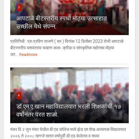
3
आपटाळे बीटस्तरीय स्पर्धा मोठ्या उत्साहात
उच्छील येथे संपन्न.
प्रतिनिधी : प्रा.प्रविण ताजणे ( सर ) दिनांक 12 डिसेंबर 2023 रोजी आपटाळे
बीटस्तरीय यशवंतराव चव्हाण कला- क्रीडा व सांस्कृतिक महोत्सव मोठ्या
उत...
Readmore
4
डॉ एम.ए.खान महाविद्यालयात भरली शिक्षकांची १७
वर्षांनंतर परत शाळा.
मंचर दि.२ जुन मंचर येथील बी एड कॉलेज मध्ये झेड एम शेख अध्यापक विद्यालयात
२००६ ते २००८ म्हणजे सतरा वर्षापुर्वी डी.एड केलेल्या व सध्या