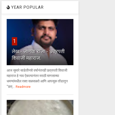
YEAR POPULAR
1
लेख:- जाणता राजा - छत्रपती
शिवाजी महाराज.
आज सुमारे साडेतीनशे वर्षानंतरही छत्रपती शिवाजी
महाराज हे नाव ऐकल्यानंतर मराठी माणसाच्या
धमन्यांमधील रक्त सळसळते आणि आपसूक तोंडातून
"छत्...
Readmore