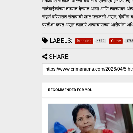
मंगळवारी सकाळी पाटणा येथील पीएमसीएच (PMCH) मध्ये वैद
नातेवाईकांच्या ताब्यात देण्यात आला आणि त्याच्यावर अं
संपूर्ण परिसरात संतापाची लाट उसळली असून, दोषींना क
प्रतीक्षा करत असून त्याद्वारे अत्याचाराच्या आरोपांना अ
LABELS:
Breaking
Crime
4870
178
SHARE:
RECOMMENDED FOR YOU