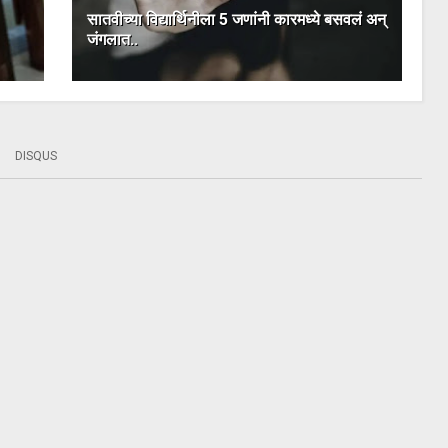
सातवीच्या विद्यार्थिनीला 5 जणांनी कारमध्ये बसवलं अन्
जंगलात..
DISQUS