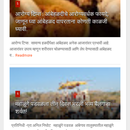
5
आरोग्य टिप्स : आंबेहळदीचे आरोग्यवर्धक फायदे;
जाणून घ्या आंबेहळद वापरताना कोणती काळजी
घ्यावी.
आरोग्य टिप्स : सामान्य हळदीपेक्षा आंबेहळद अनेक आजारांवर प्रभावी आहे.
आजारांवर उपाय म्हणून शरीरावर चोळण्यासाठी आणि लेप देण्यासाठी आंबेहळद
व...
Readmore
6
महाळुंगे पडवळला तीन दिवस भरली भव्य बैलगाडा
शर्यत!
प्रतिनिधी -प्रा.अनिल निघोट महाळुंगे पडवळ आंबेगाव तालुक्यातील महाळुंगे