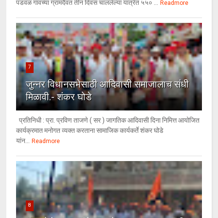
पडवळ गावच्या ग्रामदैवत तीन दिवस चाललेल्या यात्रेत ५५० ...
Readmore
7
जुन्नर विधानसभेसाठी आदिवासी समाजालाच संधी
मिळावी.- शंकर घोडे
प्रतिनिधी : प्रा. प्रविण ताजणे ( सर ) जागतिक आदिवासी दिना निमित्त आयोजित
कार्यक्रमात मनोगत व्यक्त करताना सामाजिक कार्यकर्ते शंकर घोडे
यांन...
Readmore
8