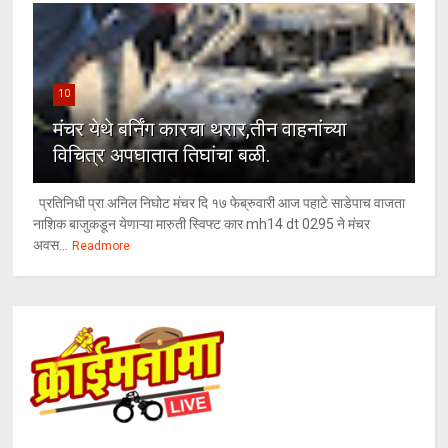
10
मंचर येथे बर्निंग कारचा थरार,तीन वाहनांच्या
विचित्र अपघातात तिघांचा बळी.
प्रतिनिधी प्रा अनिल निघोट मंचर दि १७ फेब्रुवारी आज पहाटे साडेपाच वाजता
नाशिक बाजुकडून येणाऱ्या मारुती स्विफ्ट कार mh14 dt 0295 ने मंचर
अवस...
Readmore