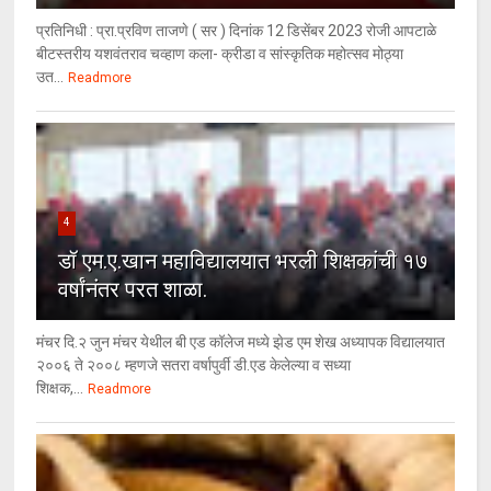
प्रतिनिधी : प्रा.प्रविण ताजणे ( सर ) दिनांक 12 डिसेंबर 2023 रोजी आपटाळे
बीटस्तरीय यशवंतराव चव्हाण कला- क्रीडा व सांस्कृतिक महोत्सव मोठ्या
उत...
Readmore
4
डॉ एम.ए.खान महाविद्यालयात भरली शिक्षकांची १७
वर्षांनंतर परत शाळा.
मंचर दि.२ जुन मंचर येथील बी एड कॉलेज मध्ये झेड एम शेख अध्यापक विद्यालयात
२००६ ते २००८ म्हणजे सतरा वर्षापुर्वी डी.एड केलेल्या व सध्या
शिक्षक,...
Readmore