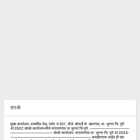
संपर्क
मुख्य कार्यालय- दत्तमंदिर रोड, प्लॉट नं-301, मौजे. बोतार्डे पो. खानगाव, ता. जुन्नर जि. पुणे
410502 संपर्क कार्य‍ालय-मौजे नारायणगाव ता.जुन्नर जि.पुणे. ------------------------------------------
--------------------------------------------- संपर्क कार्यालय- नारायणगाव ता. जुन्नर जि. पुणे 410504 -
-------------------------------------------------------------------------------------- क्राईमनामा लाईव ही एक