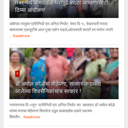
मंचर येथे आमदारांचे घरापुढे मराठा आरक्षणासाठी
ठिय्या आंदोलन!
आंबेगाव तालुका प्रतिनिधी प्रा अनिल निघोट मंचर दि १८ फेब्रुवारी मराठा
समाजाच्या एकजुटीचे आज पुन्हा दर्शन घडले,आंतरवाली सराटी तर मनोज जरांगे
...
Readmore
9
डॉ अमोल कोल्हेंचा मोठेपणा, सत्कार करायला
आलेल्या शिवसैनिकांचाच सत्कार !
नारायणराव दि.५जुन प्रतिनिधी प्रा अनिल निघोट सर खासदार डॉ अमोल कोल्हे
यांच्या मनाचा मोठेपणा! शिवसेना उद्धव बाळासाहेब ठाकरे पक्षाच्या
शिवसैन...
Readmore