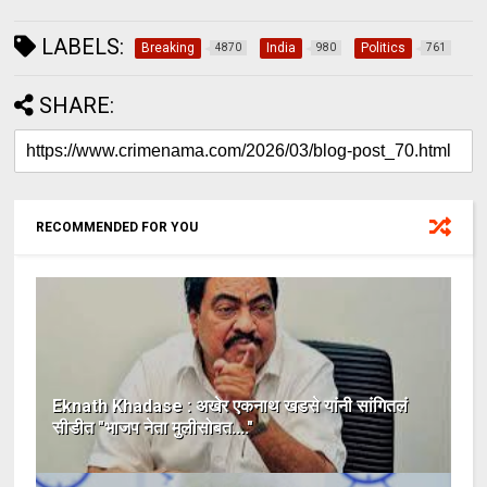
LABELS:
Breaking
India
Politics
4870
980
761
SHARE:
RECOMMENDED FOR YOU
Eknath Khadase : अखेर एकनाथ खडसे यांनी सांगितलं
सीडीत "भाजप नेता मुलीसोबत...."