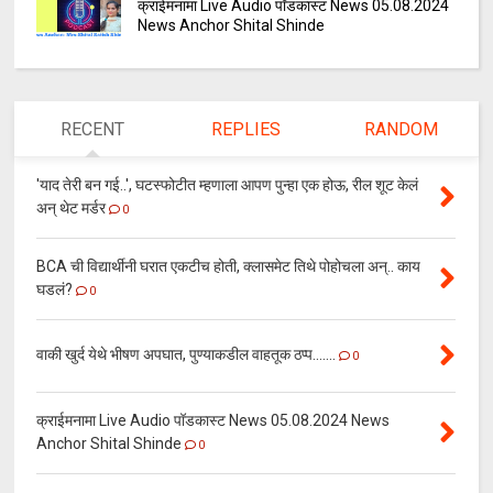
क्राईमनामा Live Audio पॉडकास्ट News 05.08.2024
News Anchor Shital Shinde
RECENT
REPLIES
RANDOM
'याद तेरी बन गई..', घटस्फोटीत म्हणाला आपण पुन्हा एक होऊ, रील शूट केलं
अन् थेट मर्डर
0
BCA ची विद्यार्थीनी घरात एकटीच होती, क्लासमेट तिथे पोहोचला अन्.. काय
घडलं?
0
वाकी खुर्द येथे भीषण अपघात, पुण्याकडील वाहतूक ठप्प.......
0
क्राईमनामा Live Audio पॉडकास्ट News 05.08.2024 News
Anchor Shital Shinde
0