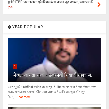
मुलीने ITBP जवानासोबत प्रेमविवाह केला, बापाने सूड उगवला, काय घडलं?
0
YEAR POPULAR
1
लेख:- जाणता राजा - छत्रपती शिवाजी महाराज.
आज सुमारे साडेतीनशे वर्षानंतरही छत्रपती शिवाजी महाराज हे नाव ऐकल्यानंतर
मराठी माणसाच्या धमन्यांमधील रक्त सळसळते आणि आपसूक तोंडातून
"छत्...
Readmore