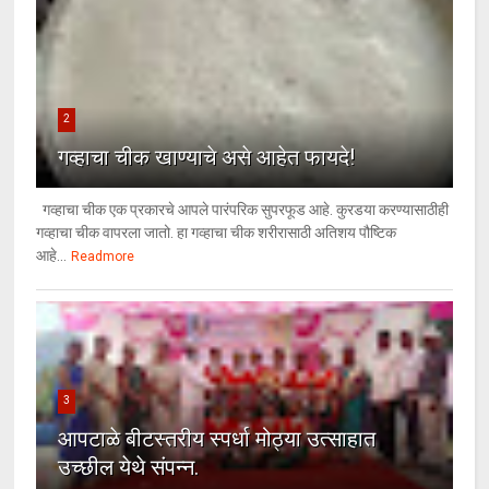
2
गव्हाचा चीक खाण्याचे असे आहेत फायदे!
गव्हाचा चीक एक प्रकारचे आपले पारंपरिक सुपरफूड आहे. कुरडया करण्यासाठीही
गव्हाचा चीक वापरला जातो. हा गव्हाचा चीक शरीरासाठी अतिशय पौष्टिक
आहे...
Readmore
3
आपटाळे बीटस्तरीय स्पर्धा मोठ्या उत्साहात
उच्छील येथे संपन्न.