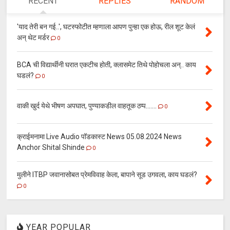
RECENT
REPLIES
RANDOM
'याद तेरी बन गई..', घटस्फोटीत म्हणाला आपण पुन्हा एक होऊ, रील शूट केलं
अन् थेट मर्डर
0
BCA ची विद्यार्थीनी घरात एकटीच होती, क्लासमेट तिथे पोहोचला अन्.. काय
घडलं?
0
वाकी खुर्द येथे भीषण अपघात, पुण्याकडील वाहतूक ठप्प.......
0
क्राईमनामा Live Audio पॉडकास्ट News 05.08.2024 News
Anchor Shital Shinde
0
मुलीने ITBP जवानासोबत प्रेमविवाह केला, बापाने सूड उगवला, काय घडलं?
0
YEAR POPULAR