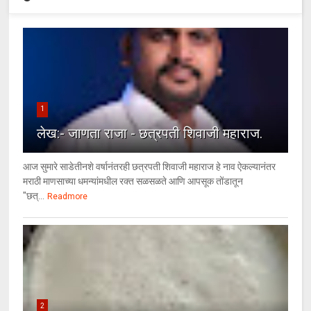
1
लेख:- जाणता राजा - छत्रपती शिवाजी महाराज.
आज सुमारे साडेतीनशे वर्षानंतरही छत्रपती शिवाजी महाराज हे नाव ऐकल्यानंतर
मराठी माणसाच्या धमन्यांमधील रक्त सळसळते आणि आपसूक तोंडातून
"छत्...
Readmore
2