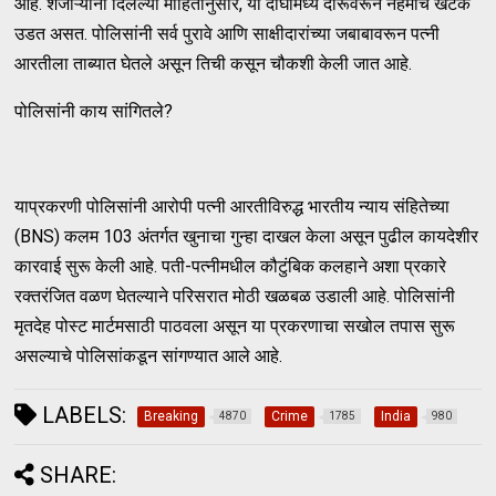
आहे. शेजाऱ्यांनी दिलेल्या माहितीनुसार, या दोघांमध्ये दारूवरून नेहमीच खटके
उडत असत. पोलिसांनी सर्व पुरावे आणि साक्षीदारांच्या जबाबावरून पत्नी
आरतीला ताब्यात घेतले असून तिची कसून चौकशी केली जात आहे.
पोलिसांनी काय सांगितले?
याप्रकरणी पोलिसांनी आरोपी पत्नी आरतीविरुद्ध भारतीय न्याय संहितेच्या
(BNS) कलम 103 अंतर्गत खुनाचा गुन्हा दाखल केला असून पुढील कायदेशीर
कारवाई सुरू केली आहे. पती-पत्नीमधील कौटुंबिक कलहाने अशा प्रकारे
रक्तरंजित वळण घेतल्याने परिसरात मोठी खळबळ उडाली आहे. पोलिसांनी
मृतदेह पोस्ट मार्टमसाठी पाठवला असून या प्रकरणाचा सखोल तपास सुरू
असल्याचे पोलिसांकडून सांगण्यात आले आहे.
LABELS:
Breaking
Crime
India
4870
1785
980
SHARE: