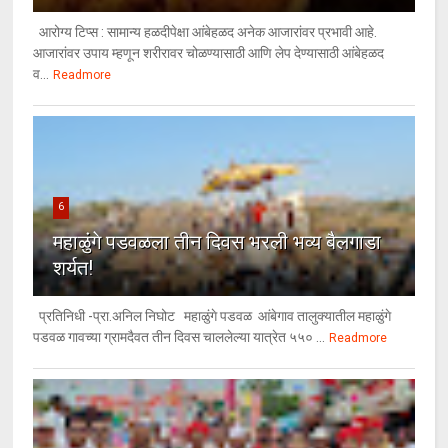
आरोग्य टिप्स : सामान्य हळदीपेक्षा आंबेहळद अनेक आजारांवर प्रभावी आहे.
आजारांवर उपाय म्हणून शरीरावर चोळण्यासाठी आणि लेप देण्यासाठी आंबेहळद
व...
Readmore
6
महाळुंगे पडवळला तीन दिवस भरली भव्य बैलगाडा
शर्यत!
प्रतिनिधी -प्रा.अनिल निघोट महाळुंगे पडवळ आंबेगाव तालुक्यातील महाळुंगे
पडवळ गावच्या ग्रामदैवत तीन दिवस चाललेल्या यात्रेत ५५० ...
Readmore