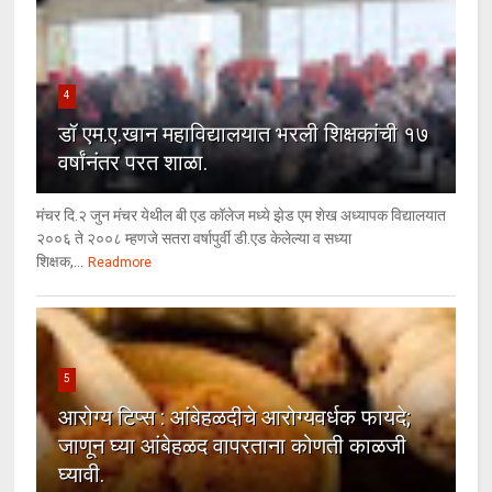
4
डॉ एम.ए.खान महाविद्यालयात भरली शिक्षकांची १७
वर्षांनंतर परत शाळा.
मंचर दि.२ जुन मंचर येथील बी एड कॉलेज मध्ये झेड एम शेख अध्यापक विद्यालयात
२००६ ते २००८ म्हणजे सतरा वर्षापुर्वी डी.एड केलेल्या व सध्या
शिक्षक,...
Readmore
5
आरोग्य टिप्स : आंबेहळदीचे आरोग्यवर्धक फायदे;
जाणून घ्या आंबेहळद वापरताना कोणती काळजी
घ्यावी.