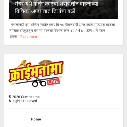
मंचर येथे बर्निंग कारचा थरार,तीन वाहनांच्या
विचित्र अपघातात तिघांचा बळी.
प्रतिनिधी प्रा अनिल निघोट मंचर दि १७ फेब्रुवारी आज पहाटे साडेपाच वाजता
नाशिक बाजुकडून येणाऱ्या मारुती स्विफ्ट कार mh14 dt 0295 ने मंचर
अवस...
Readmore
©
2026
CrimeNama
All rights reserved.
Home