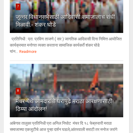
7
जुन्नर विधानसभेसाठी आदिवासी समाजालाच संधी
मिळावी.- शंकर घोडे
प्रतिनिधी : प्रा. प्रविण ताजणे ( सर ) जागतिक आदिवासी दिना निमित्त आयोजित
कार्यक्रमात मनोगत व्यक्त करताना सामाजिक कार्यकर्ते शंकर घोडे
यांन...
Readmore
8
मंचर येथे आमदारांचे घरापुढे मराठा आरक्षणासाठी
ठिय्या आंदोलन!
आंबेगाव तालुका प्रतिनिधी प्रा अनिल निघोट मंचर दि १८ फेब्रुवारी मराठा
समाजाच्या एकजुटीचे आज पुन्हा दर्शन घडले,आंतरवाली सराटी तर मनोज जरांगे