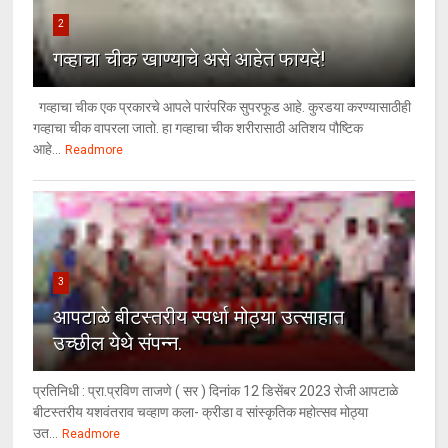
2
गव्हाचा चीक खाण्याचे असे आहेत फायदे!
गव्हाचा चीक एक प्रकारचे आपले पारंपरिक सुपरफूड आहे. कुरडया करण्यासाठीही
गव्हाचा चीक वापरला जातो. हा गव्हाचा चीक शरीरासाठी अतिशय पौष्टिक
आहे...
Readmore
3
आपटाळे बीटस्तरीय स्पर्धा मोठ्या उत्साहात
उच्छील येथे संपन्न.
प्रतिनिधी : प्रा.प्रविण ताजणे ( सर ) दिनांक 12 डिसेंबर 2023 रोजी आपटाळे
बीटस्तरीय यशवंतराव चव्हाण कला- क्रीडा व सांस्कृतिक महोत्सव मोठ्या
उत...
Readmore