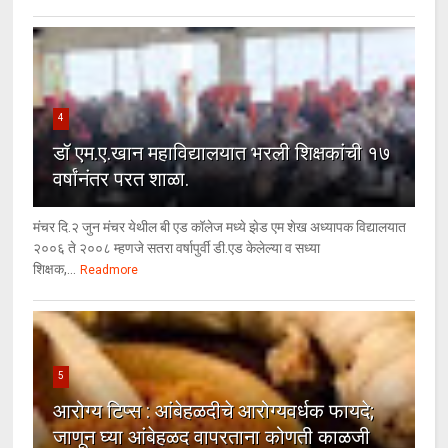
4
डॉ एम.ए.खान महाविद्यालयात भरली शिक्षकांची १७
वर्षांनंतर परत शाळा.
मंचर दि.२ जुन मंचर येथील बी एड कॉलेज मध्ये झेड एम शेख अध्यापक विद्यालयात
२००६ ते २००८ म्हणजे सतरा वर्षापुर्वी डी.एड केलेल्या व सध्या
शिक्षक,...
Readmore
5
आरोग्य टिप्स : आंबेहळदीचे आरोग्यवर्धक फायदे;
जाणून घ्या आंबेहळद वापरताना कोणती काळजी