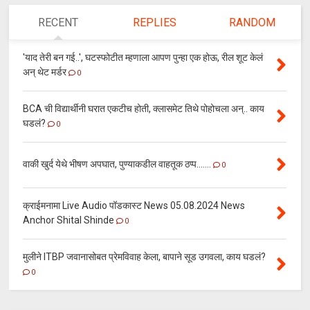
RECENT
REPLIES
RANDOM
'याद तेरी बन गई..', घटस्फोटीत म्हणाला आपण पुन्हा एक होऊ, रील शूट केलं
अन् थेट मर्डर
0
BCA ची विद्यार्थीनी घरात एकटीच होती, क्लासमेट तिथे पोहोचला अन्.. काय
घडलं?
0
वाकी खुर्द येथे भीषण अपघात, पुण्याकडील वाहतूक ठप्प.......
0
क्राईमनामा Live Audio पॉडकास्ट News 05.08.2024 News
Anchor Shital Shinde
0
मुलीने ITBP जवानासोबत प्रेमविवाह केला, बापाने सूड उगवला, काय घडलं?
0