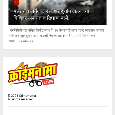
10
मंचर येथे बर्निंग कारचा थरार,तीन वाहनांच्या
विचित्र अपघातात तिघांचा बळी.
प्रतिनिधी प्रा अनिल निघोट मंचर दि १७ फेब्रुवारी आज पहाटे साडेपाच वाजता
नाशिक बाजुकडून येणाऱ्या मारुती स्विफ्ट कार mh14 dt 0295 ने मंचर
अवस...
Readmore
©
2026
CrimeNama
All rights reserved.