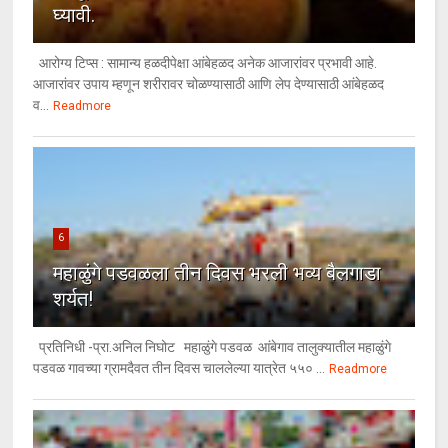
घ्यावी.
आरोग्य टिप्स : सामान्य हळदीपेक्षा आंबेहळद अनेक आजारांवर प्रभावी आहे.
आजारांवर उपाय म्हणून शरीरावर चोळण्यासाठी आणि लेप देण्यासाठी आंबेहळद
व...
Readmore
6
महाळुंगे पडवळला तीन दिवस भरली भव्य बैलगाडा
शर्यत!
प्रतिनिधी -प्रा.अनिल निघोट महाळुंगे पडवळ आंबेगाव तालुक्यातील महाळुंगे
पडवळ गावच्या ग्रामदैवत तीन दिवस चाललेल्या यात्रेत ५५० ...
Readmore