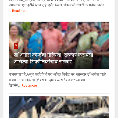
समाजाच्या एकजुटीचे आज पुन्हा दर्शन घडले,आंतरवाली सराटी तर मनोज जरांगे
...
Readmore
9
डॉ अमोल कोल्हेंचा मोठेपणा, सत्कार करायला
आलेल्या शिवसैनिकांचाच सत्कार !
नारायणराव दि.५जुन प्रतिनिधी प्रा अनिल निघोट सर खासदार डॉ अमोल कोल्हे
यांच्या मनाचा मोठेपणा! शिवसेना उद्धव बाळासाहेब ठाकरे पक्षाच्या
शिवसैन...
Readmore