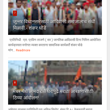
7
जुन्नर विधानसभेसाठी आदिवासी समाजालाच संधी
मिळावी.- शंकर घोडे
प्रतिनिधी : प्रा. प्रविण ताजणे ( सर ) जागतिक आदिवासी दिना निमित्त आयोजित
कार्यक्रमात मनोगत व्यक्त करताना सामाजिक कार्यकर्ते शंकर घोडे
यांन...
Readmore
8
मंचर येथे आमदारांचे घरापुढे मराठा आरक्षणासाठी
ठिय्या आंदोलन!
आंबेगाव तालुका प्रतिनिधी प्रा अनिल निघोट मंचर दि १८ फेब्रुवारी मराठा