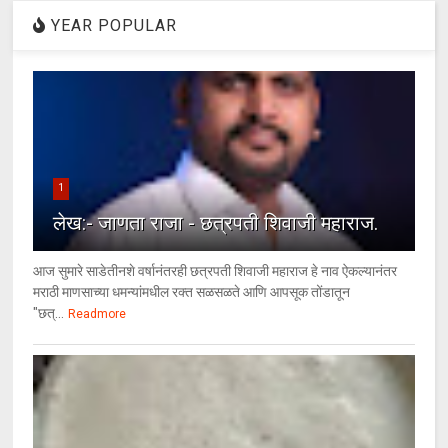
YEAR POPULAR
1
लेख:- जाणता राजा - छत्रपती शिवाजी महाराज.
आज सुमारे साडेतीनशे वर्षानंतरही छत्रपती शिवाजी महाराज हे नाव ऐकल्यानंतर
मराठी माणसाच्या धमन्यांमधील रक्त सळसळते आणि आपसूक तोंडातून
"छत्...
Readmore