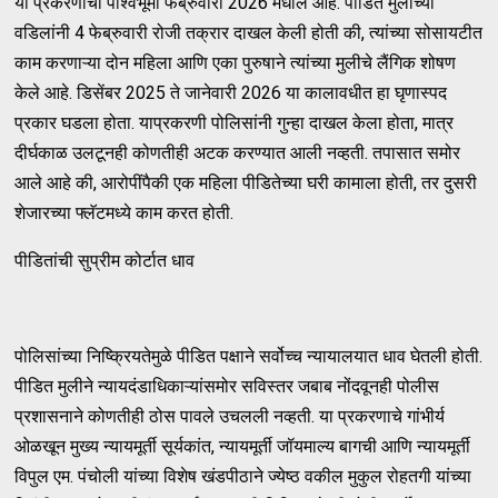
या प्रकरणाची पार्श्वभूमी फेब्रुवारी 2026 मधील आहे. पीडित मुलीच्या
वडिलांनी 4 फेब्रुवारी रोजी तक्रार दाखल केली होती की, त्यांच्या सोसायटीत
काम करणाऱ्या दोन महिला आणि एका पुरुषाने त्यांच्या मुलीचे लैंगिक शोषण
केले आहे. डिसेंबर 2025 ते जानेवारी 2026 या कालावधीत हा घृणास्पद
प्रकार घडला होता. याप्रकरणी पोलिसांनी गुन्हा दाखल केला होता, मात्र
दीर्घकाळ उलटूनही कोणतीही अटक करण्यात आली नव्हती. तपासात समोर
आले आहे की, आरोपींपैकी एक महिला पीडितेच्या घरी कामाला होती, तर दुसरी
शेजारच्या फ्लॅटमध्ये काम करत होती.
पीडितांची सुप्रीम कोर्टात धाव
पोलिसांच्या निष्क्रियतेमुळे पीडित पक्षाने सर्वोच्च न्यायालयात धाव घेतली होती.
पीडित मुलीने न्यायदंडाधिकाऱ्यांसमोर सविस्तर जबाब नोंदवूनही पोलीस
प्रशासनाने कोणतीही ठोस पावले उचलली नव्हती. या प्रकरणाचे गांभीर्य
ओळखून मुख्य न्यायमूर्ती सूर्यकांत, न्यायमूर्ती जॉयमाल्य बागची आणि न्यायमूर्ती
विपुल एम. पंचोली यांच्या विशेष खंडपीठाने ज्येष्ठ वकील मुकुल रोहतगी यांच्या