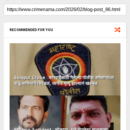
RECOMMENDED FOR YOU
Solapur Crime : कारवाईसाठी गेलेल्या पोलीस कर्मचाऱ्याला
वाळू माफियाने चिरडलं, जागीच मृत्यू झाल्यानं खळबळ.
Solapur Accident : सोलापूर- धुळे हायवेवर चालकाचा