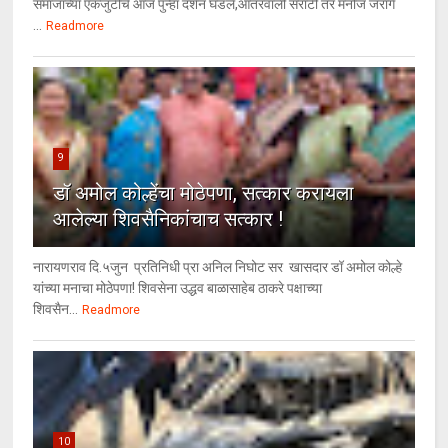
समाजाच्या एकजुटीचे आज पुन्हा दर्शन घडले,आंतरवाली सराटी तर मनोज जरांगे
...
Readmore
9
डॉ अमोल कोल्हेंचा मोठेपणा, सत्कार करायला
आलेल्या शिवसैनिकांचाच सत्कार !
नारायणराव दि.५जुन प्रतिनिधी प्रा अनिल निघोट सर खासदार डॉ अमोल कोल्हे
यांच्या मनाचा मोठेपणा! शिवसेना उद्धव बाळासाहेब ठाकरे पक्षाच्या
शिवसैन...
Readmore
10