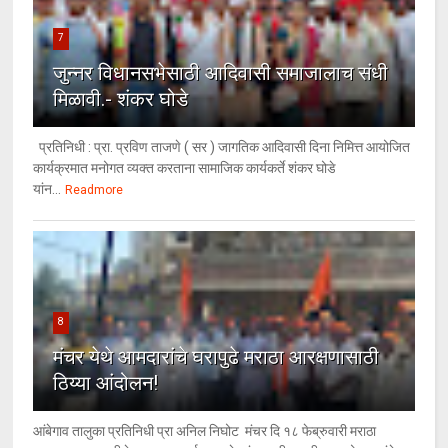
7
जुन्नर विधानसभेसाठी आदिवासी समाजालाच संधी
मिळावी.- शंकर घोडे
प्रतिनिधी : प्रा. प्रविण ताजणे ( सर ) जागतिक आदिवासी दिना निमित्त आयोजित
कार्यक्रमात मनोगत व्यक्त करताना सामाजिक कार्यकर्ते शंकर घोडे
यांन...
Readmore
8
मंचर येथे आमदारांचे घरापुढे मराठा आरक्षणासाठी
ठिय्या आंदोलन!
आंबेगाव तालुका प्रतिनिधी प्रा अनिल निघोट मंचर दि १८ फेब्रुवारी मराठा