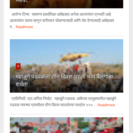
घ्यावी.
आरोग्य टिप्स : सामान्य हळदीपेक्षा आंबेहळद अनेक आजारांवर प्रभावी आहे.
आजारांवर उपाय म्हणून शरीरावर चोळण्यासाठी आणि लेप देण्यासाठी आंबेहळद
व...
Readmore
6
महाळुंगे पडवळला तीन दिवस भरली भव्य बैलगाडा
शर्यत!
प्रतिनिधी -प्रा.अनिल निघोट महाळुंगे पडवळ आंबेगाव तालुक्यातील महाळुंगे
पडवळ गावच्या ग्रामदैवत तीन दिवस चाललेल्या यात्रेत ५५० ...
Readmore