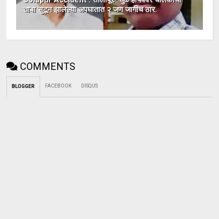
ताबा सुटून झालेल्या अपघातात २ जण जागीच ठार.
COMMENTS
FACEBOOK
DISQUS
BLOGGER