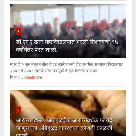
4
डॉ एम.ए.खान महाविद्यालयात भरली शिक्षकांची १७
वर्षांनंतर परत शाळा.
मंचर दि.२ जुन मंचर येथील बी एड कॉलेज मध्ये झेड एम शेख अध्यापक विद्यालयात
२००६ ते २००८ म्हणजे सतरा वर्षापुर्वी डी.एड केलेल्या व सध्या
शिक्षक,...
Readmore
5
आरोग्य टिप्स : आंबेहळदीचे आरोग्यवर्धक फायदे;
जाणून घ्या आंबेहळद वापरताना कोणती काळजी