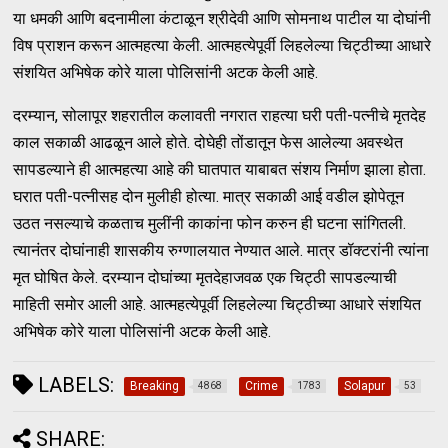
या धमकी आणि बदनामीला कंटाळून श्रीदेवी आणि सोमनाथ पाटील या दोघांनी
विष प्राशन करून आत्महत्या केली. आत्महत्येपूर्वी लिहलेल्या चिट्ठीच्या आधारे
संशयित अभिषेक कोरे याला पोलिसांनी अटक केली आहे.
दरम्यान, सोलापूर शहरातील कलावती नगरात राहत्या घरी पती-पत्नीचे मृतदेह
काल सकाळी आढळून आले होते. दोघेही तोंडातून फेस आलेल्या अवस्थेत
सापडल्याने ही आत्महत्या आहे की घातपात याबाबत संशय निर्माण झाला होता.
घरात पती-पत्नीसह दोन मुलीही होत्या. मात्र सकाळी आई वडील झोपेतून
उठत नसल्याचे कळताच मुलींनी काकांना फोन करुन ही घटना सांगितली.
त्यानंतर दोघांनाही शासकीय रुग्णालयात नेण्यात आले. मात्र डॉक्टरांनी त्यांना
मृत घोषित केले. दरम्यान दोघांच्या मृतदेहाजवळ एक चिट्ठी सापडल्याची
माहिती समोर आली आहे. आत्महत्येपूर्वी लिहलेल्या चिट्ठीच्या आधारे संशयित
अभिषेक कोरे याला पोलिसांनी अटक केली आहे.
LABELS:
Breaking
Crime
Solapur
4868
1783
53
SHARE: