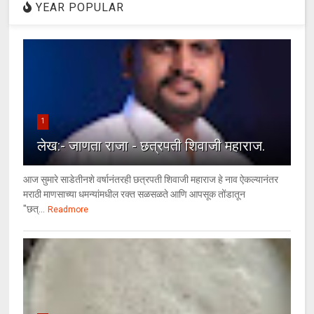
YEAR POPULAR
1
लेख:- जाणता राजा - छत्रपती शिवाजी महाराज.
आज सुमारे साडेतीनशे वर्षानंतरही छत्रपती शिवाजी महाराज हे नाव ऐकल्यानंतर
मराठी माणसाच्या धमन्यांमधील रक्त सळसळते आणि आपसूक तोंडातून
"छत्...
Readmore