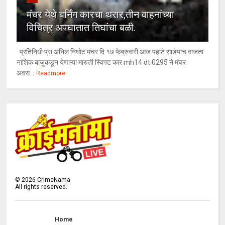
मंचर येथे बर्निंग कारचा थरार,तीन वाहनांच्या
विचित्र अपघातात तिघांचा बळी.
प्रतिनिधी प्रा अनिल निघोट मंचर दि १७ फेब्रुवारी आज पहाटे साडेपाच वाजता
नाशिक बाजुकडून येणाऱ्या मारुती स्विफ्ट कार mh14 dt 0295 ने मंचर
अवस...
Readmore
©
2026
CrimeNama
All rights reserved.
Home