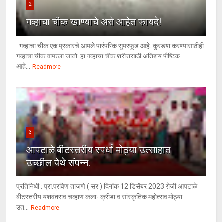
2
गव्हाचा चीक खाण्याचे असे आहेत फायदे!
गव्हाचा चीक एक प्रकारचे आपले पारंपरिक सुपरफूड आहे. कुरडया करण्यासाठीही
गव्हाचा चीक वापरला जातो. हा गव्हाचा चीक शरीरासाठी अतिशय पौष्टिक
आहे...
Readmore
3
आपटाळे बीटस्तरीय स्पर्धा मोठ्या उत्साहात
उच्छील येथे संपन्न.
प्रतिनिधी : प्रा.प्रविण ताजणे ( सर ) दिनांक 12 डिसेंबर 2023 रोजी आपटाळे
बीटस्तरीय यशवंतराव चव्हाण कला- क्रीडा व सांस्कृतिक महोत्सव मोठ्या
उत...
Readmore