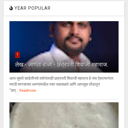
YEAR POPULAR
1
लेख:- जाणता राजा - छत्रपती शिवाजी महाराज.
आज सुमारे साडेतीनशे वर्षानंतरही छत्रपती शिवाजी महाराज हे नाव ऐकल्यानंतर
मराठी माणसाच्या धमन्यांमधील रक्त सळसळते आणि आपसूक तोंडातून
"छत्...
Readmore