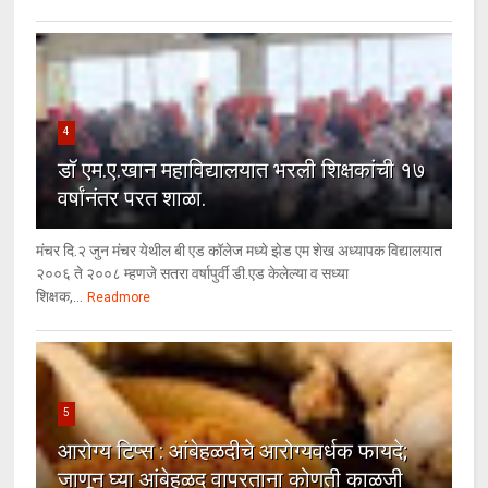
4
डॉ एम.ए.खान महाविद्यालयात भरली शिक्षकांची १७
वर्षांनंतर परत शाळा.
मंचर दि.२ जुन मंचर येथील बी एड कॉलेज मध्ये झेड एम शेख अध्यापक विद्यालयात
२००६ ते २००८ म्हणजे सतरा वर्षापुर्वी डी.एड केलेल्या व सध्या
शिक्षक,...
Readmore
5
आरोग्य टिप्स : आंबेहळदीचे आरोग्यवर्धक फायदे;
जाणून घ्या आंबेहळद वापरताना कोणती काळजी