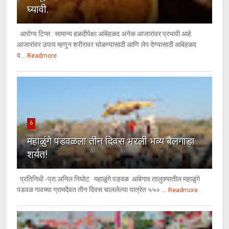
घ्यावी.
आरोग्य टिप्स : सामान्य हळदीपेक्षा आंबेहळद अनेक आजारांवर प्रभावी आहे.
आजारांवर उपाय म्हणून शरीरावर चोळण्यासाठी आणि लेप देण्यासाठी आंबेहळद
व...
Readmore
6
महाळुंगे पडवळला तीन दिवस भरली भव्य बैलगाडा
शर्यत!
प्रतिनिधी -प्रा.अनिल निघोट महाळुंगे पडवळ आंबेगाव तालुक्यातील महाळुंगे
पडवळ गावच्या ग्रामदैवत तीन दिवस चाललेल्या यात्रेत ५५० ...
Readmore