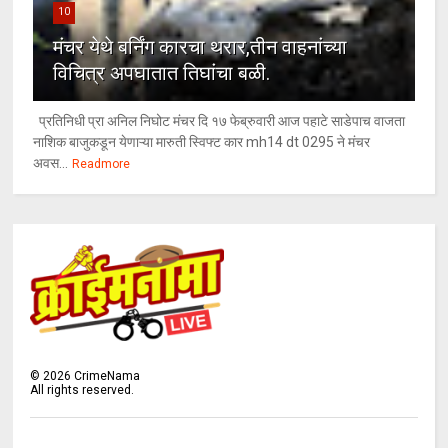
10
मंचर येथे बर्निंग कारचा थरार,तीन वाहनांच्या
विचित्र अपघातात तिघांचा बळी.
प्रतिनिधी प्रा अनिल निघोट मंचर दि १७ फेब्रुवारी आज पहाटे साडेपाच वाजता
नाशिक बाजुकडून येणाऱ्या मारुती स्विफ्ट कार mh14 dt 0295 ने मंचर
अवस...
Readmore
©
2026
CrimeNama
All rights reserved.