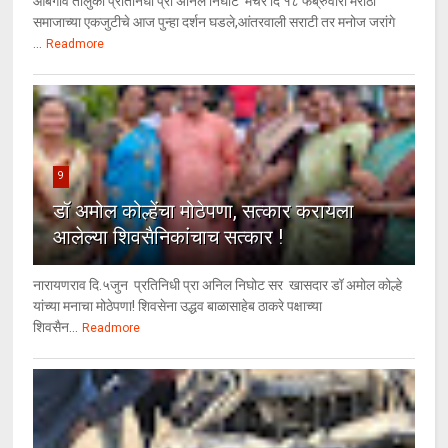
आंबेगाव तालुका प्रतिनिधी प्रा अनिल निघोट मंचर दि १८ फेब्रुवारी मराठा
समाजाच्या एकजुटीचे आज पुन्हा दर्शन घडले,आंतरवाली सराटी तर मनोज जरांगे
...
Readmore
9
डॉ अमोल कोल्हेंचा मोठेपणा, सत्कार करायला
आलेल्या शिवसैनिकांचाच सत्कार !
नारायणराव दि.५जुन प्रतिनिधी प्रा अनिल निघोट सर खासदार डॉ अमोल कोल्हे
यांच्या मनाचा मोठेपणा! शिवसेना उद्धव बाळासाहेब ठाकरे पक्षाच्या
शिवसैन...
Readmore