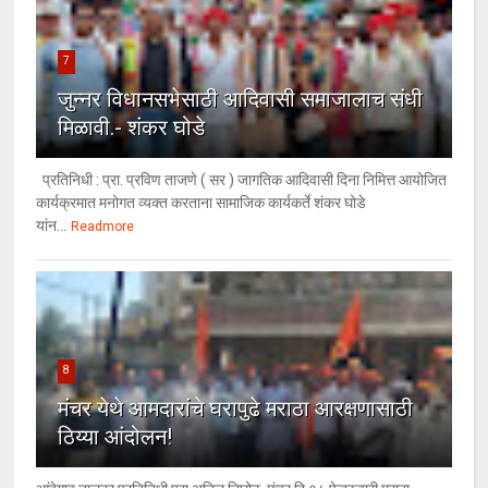
7
जुन्नर विधानसभेसाठी आदिवासी समाजालाच संधी
मिळावी.- शंकर घोडे
प्रतिनिधी : प्रा. प्रविण ताजणे ( सर ) जागतिक आदिवासी दिना निमित्त आयोजित
कार्यक्रमात मनोगत व्यक्त करताना सामाजिक कार्यकर्ते शंकर घोडे
यांन...
Readmore
8
मंचर येथे आमदारांचे घरापुढे मराठा आरक्षणासाठी
ठिय्या आंदोलन!