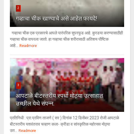
2
गव्हाचा चीक खाण्याचे असे आहेत फायदे!
गव्हाचा चीक एक प्रकारचे आपले पारंपरिक सुपरफूड आहे. कुरडया करण्यासाठीही
गव्हाचा चीक वापरला जातो. हा गव्हाचा चीक शरीरासाठी अतिशय पौष्टिक
आहे...
Readmore
3
आपटाळे बीटस्तरीय स्पर्धा मोठ्या उत्साहात
उच्छील येथे संपन्न.
प्रतिनिधी : प्रा.प्रविण ताजणे ( सर ) दिनांक 12 डिसेंबर 2023 रोजी आपटाळे
बीटस्तरीय यशवंतराव चव्हाण कला- क्रीडा व सांस्कृतिक महोत्सव मोठ्या
उत...
Readmore