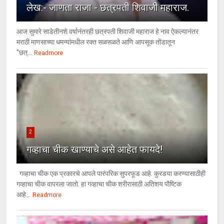
लेख:- जाणता राजा - छत्रपती शिवाजी महाराज.
आज सुमारे साडेतीनशे वर्षानंतरही छत्रपती शिवाजी महाराज हे नाव ऐकल्यानंतर
मराठी माणसाच्या धमन्यांमधील रक्त सळसळते आणि आपसूक तोंडातून
"छत्...
Readmore
2
गव्हाचा चीक खाण्याचे असे आहेत फायदे!
गव्हाचा चीक एक प्रकारचे आपले पारंपरिक सुपरफूड आहे. कुरडया करण्यासाठीही
गव्हाचा चीक वापरला जातो. हा गव्हाचा चीक शरीरासाठी अतिशय पौष्टिक
आहे...
Readmore