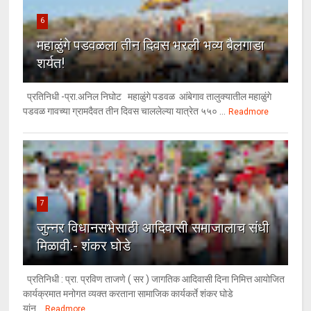
6
महाळुंगे पडवळला तीन दिवस भरली भव्य बैलगाडा
शर्यत!
प्रतिनिधी -प्रा.अनिल निघोट महाळुंगे पडवळ आंबेगाव तालुक्यातील महाळुंगे
पडवळ गावच्या ग्रामदैवत तीन दिवस चाललेल्या यात्रेत ५५० ...
Readmore
7
जुन्नर विधानसभेसाठी आदिवासी समाजालाच संधी
मिळावी.- शंकर घोडे
प्रतिनिधी : प्रा. प्रविण ताजणे ( सर ) जागतिक आदिवासी दिना निमित्त आयोजित
कार्यक्रमात मनोगत व्यक्त करताना सामाजिक कार्यकर्ते शंकर घोडे
यांन...
Readmore