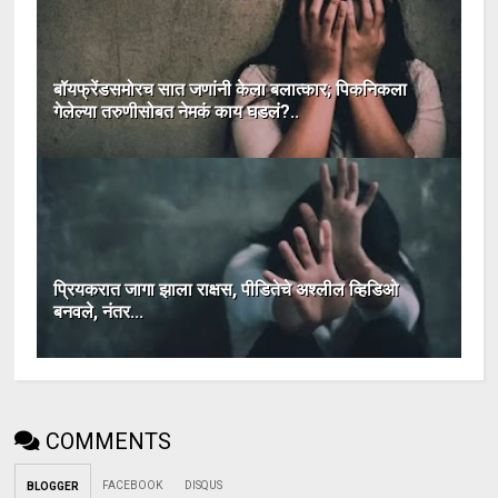
बॉयफ्रेंडसमोरच सात जणांनी केला बलात्कार; पिकनिकला
गेलेल्या तरुणीसोबत नेमकं काय घडलं?..
प्रियकरात जागा झाला राक्षस, पीडितेचे अश्लील व्हिडिओ
बनवले, नंतर...
COMMENTS
FACEBOOK
DISQUS
BLOGGER