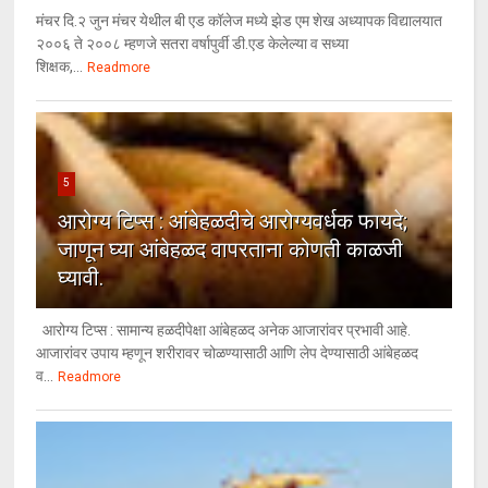
मंचर दि.२ जुन मंचर येथील बी एड कॉलेज मध्ये झेड एम शेख अध्यापक विद्यालयात
२००६ ते २००८ म्हणजे सतरा वर्षापुर्वी डी.एड केलेल्या व सध्या
शिक्षक,...
Readmore
5
आरोग्य टिप्स : आंबेहळदीचे आरोग्यवर्धक फायदे;
जाणून घ्या आंबेहळद वापरताना कोणती काळजी
घ्यावी.
आरोग्य टिप्स : सामान्य हळदीपेक्षा आंबेहळद अनेक आजारांवर प्रभावी आहे.
आजारांवर उपाय म्हणून शरीरावर चोळण्यासाठी आणि लेप देण्यासाठी आंबेहळद
व...
Readmore