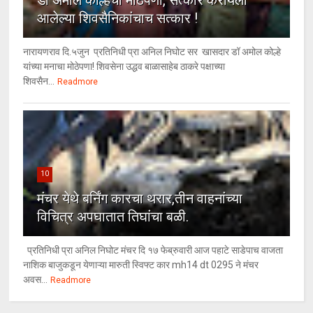
डॉ अमोल कोल्हेंचा मोठेपणा, सत्कार करायला
आलेल्या शिवसैनिकांचाच सत्कार !
नारायणराव दि.५जुन प्रतिनिधी प्रा अनिल निघोट सर खासदार डॉ अमोल कोल्हे
यांच्या मनाचा मोठेपणा! शिवसेना उद्धव बाळासाहेब ठाकरे पक्षाच्या
शिवसैन...
Readmore
10
मंचर येथे बर्निंग कारचा थरार,तीन वाहनांच्या
विचित्र अपघातात तिघांचा बळी.
प्रतिनिधी प्रा अनिल निघोट मंचर दि १७ फेब्रुवारी आज पहाटे साडेपाच वाजता
नाशिक बाजुकडून येणाऱ्या मारुती स्विफ्ट कार mh14 dt 0295 ने मंचर
अवस...
Readmore