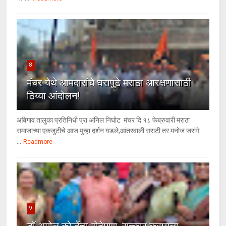
8
मंचर येथे आमदारांचे घरापुढे मराठा आरक्षणासाठी
ठिय्या आंदोलन!
आंबेगाव तालुका प्रतिनिधी प्रा अनिल निघोट मंचर दि १८ फेब्रुवारी मराठा
समाजाच्या एकजुटीचे आज पुन्हा दर्शन घडले,आंतरवाली सराटी तर मनोज जरांगे
...
Readmore
9