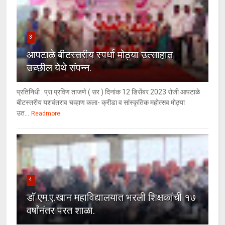
3
आपटाळे बीटस्तरीय स्पर्धा मोठ्या उत्साहात
उच्छील येथे संपन्न.
प्रतिनिधी : प्रा.प्रविण ताजणे ( सर ) दिनांक 12 डिसेंबर 2023 रोजी आपटाळे
बीटस्तरीय यशवंतराव चव्हाण कला- क्रीडा व सांस्कृतिक महोत्सव मोठ्या
उत...
Readmore
4
डॉ एम.ए.खान महाविद्यालयात भरली शिक्षकांची १७
वर्षांनंतर परत शाळा.